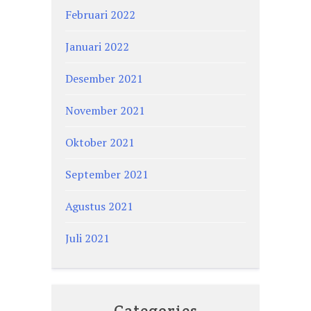
Februari 2022
Januari 2022
Desember 2021
November 2021
Oktober 2021
September 2021
Agustus 2021
Juli 2021
Categories