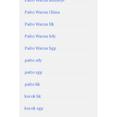
Paito Warna China
Paito Warna Hk
Paito Warna Sdy
Paito Warna Sgp
paito sdy
paito sgp
paito hk
kocok hk
kocok sgp