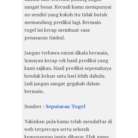
sangat besar. Kecuali kamu mempunyai
no sendiri yang kokoh itu tidak butuh
memandang prediksi lagi. Bermain
togel ini kerap membuat rasa
penasaran timbul.
Jangan terbawa emosi dikala bermain,
lumayan kerap cek hasil prediksi yang
kami sajikan. Hasil prediksi sepenuhnya
hendak keluar satu hari lebih dahulu.
Jadi jangan sangat gegabah dalam
bermain.
Sumber :
Seputaran Togel
Yakinkan pula kamu telah mendaftar di
web terpercaya serta seluruh
kemenangan jamin dibayar. Efek game