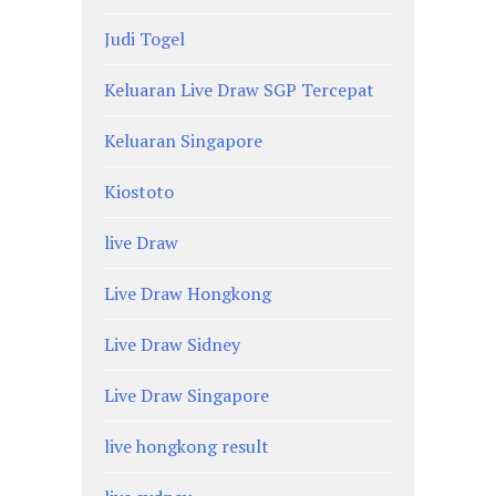
Judi Togel
Keluaran Live Draw SGP Tercepat
Keluaran Singapore
Kiostoto
live Draw
Live Draw Hongkong
Live Draw Sidney
Live Draw Singapore
live hongkong result