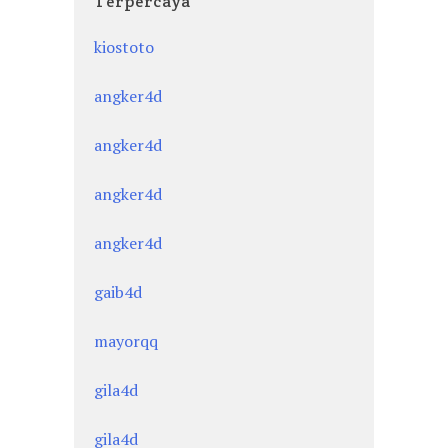
Terpercaya
kiostoto
angker4d
angker4d
angker4d
angker4d
gaib4d
mayorqq
gila4d
gila4d