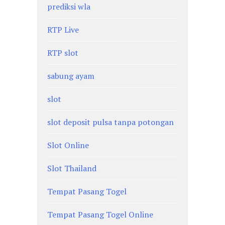
prediksi wla
RTP Live
RTP slot
sabung ayam
slot
slot deposit pulsa tanpa potongan
Slot Online
Slot Thailand
Tempat Pasang Togel
Tempat Pasang Togel Online