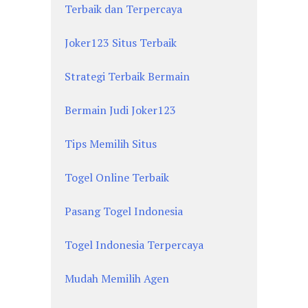
Terbaik dan Terpercaya
Joker123 Situs Terbaik
Strategi Terbaik Bermain
Bermain Judi Joker123
Tips Memilih Situs
Togel Online Terbaik
Pasang Togel Indonesia
Togel Indonesia Terpercaya
Mudah Memilih Agen