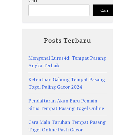
Cari
Cari
Posts Terbaru
Mengenal Lurus4d: Tempat Pasang
Angka Terbaik
Ketentuan Gabung Tempat Pasang
Togel Paling Gacor 2024
Pendaftaran Akun Baru Pemain
Situs Tempat Pasang Togel Online
Cara Main Taruhan Tempat Pasang
Togel Online Pasti Gacor