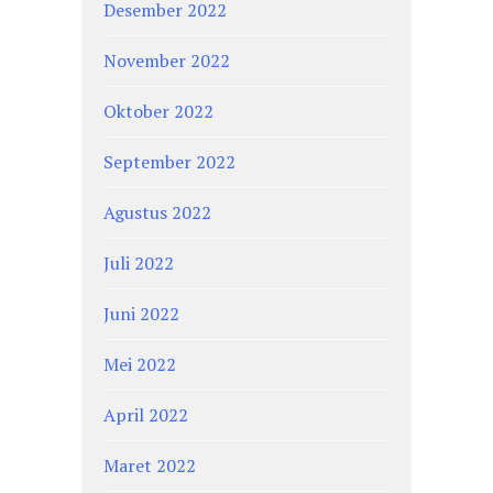
Desember 2022
November 2022
Oktober 2022
September 2022
Agustus 2022
Juli 2022
Juni 2022
Mei 2022
April 2022
Maret 2022