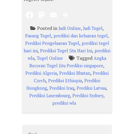
Posted in
,
,
Judi Online
Judi Togel
,
,
Pasang Togel
prediksi dan keluaran togel
,
Prediksi Pengeluaran Togel
prediksi togel
,
,
hari ini
Prediksi Togel Jitu Hari Ini
prediksi
,
Tagged
wla
Togel Online
Angka
,
Bocoran Togel Jitu Prediksi singapore
,
,
Prediksi Algeria
Prediksi Bhutan
Prediksi
,
,
Czech
Prediksi Ethiopia
Prediksi
,
,
,
Hongkong
Prediksi Iraq
Prediksi Latvua
,
,
Prediksi Luxembourg
Prediksi Sydney
prediksi wla