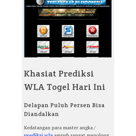
Khasiat Prediksi
WLA Togel Hari Ini
Delapan Puluh Persen Bisa
Diandalkan
Kedatangan para master angka /
prediksi wla
ampuh sangat menolong