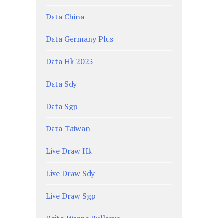
Data China
Data Germany Plus
Data Hk 2023
Data Sdy
Data Sgp
Data Taiwan
Live Draw Hk
Live Draw Sdy
Live Draw Sgp
Paito Warna Bullseye