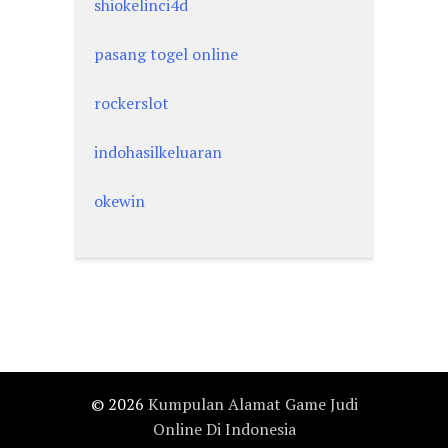
shiokelinci4d
pasang togel online
rockerslot
indohasilkeluaran
okewin
© 2026
Kumpulan Alamat Game Judi
Online Di Indonesia