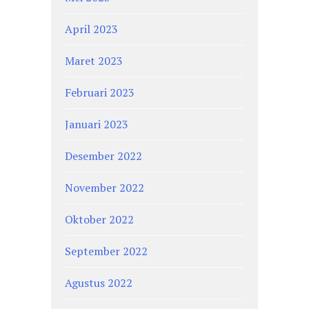
April 2023
Maret 2023
Februari 2023
Januari 2023
Desember 2022
November 2022
Oktober 2022
September 2022
Agustus 2022