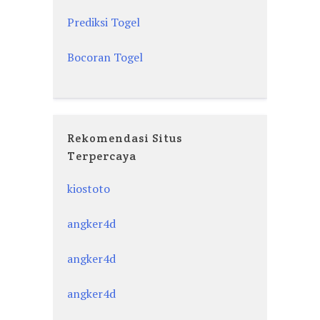
Prediksi Togel
Bocoran Togel
Rekomendasi Situs
Terpercaya
kiostoto
angker4d
angker4d
angker4d