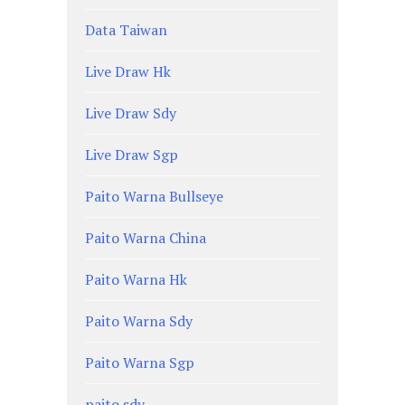
Data Taiwan
Live Draw Hk
Live Draw Sdy
Live Draw Sgp
Paito Warna Bullseye
Paito Warna China
Paito Warna Hk
Paito Warna Sdy
Paito Warna Sgp
paito sdy