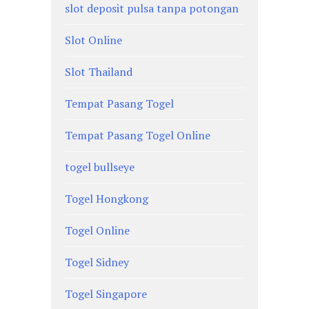
slot deposit pulsa tanpa potongan
Slot Online
Slot Thailand
Tempat Pasang Togel
Tempat Pasang Togel Online
togel bullseye
Togel Hongkong
Togel Online
Togel Sidney
Togel Singapore