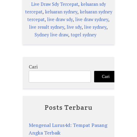
,
Live Draw Sdy Tercepat
keluaran sdy
,
,
tercepat
keluaran sydney
keluaran sydney
,
,
,
tercepat
live draw sdy
live draw sydney
,
,
,
live result sydney
live sdy
live sydney
,
Sydney live draw
togel sydney
Cari
Cari
Posts Terbaru
Mengenal Lurus4d: Tempat Pasang
Angka Terbaik