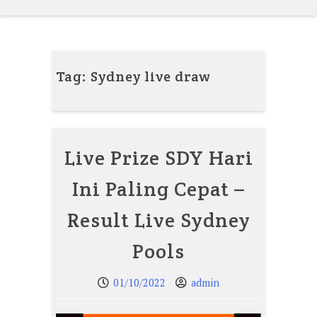
Tag:
Sydney live draw
Live Prize SDY Hari
Ini Paling Cepat –
Result Live Sydney
Pools
01/10/2022
admin