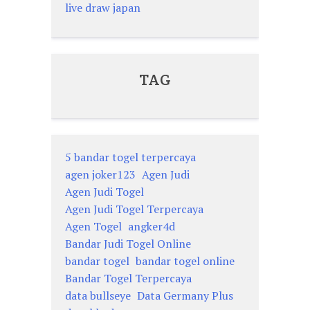
live draw japan
TAG
5 bandar togel terpercaya
agen joker123
Agen Judi
Agen Judi Togel
Agen Judi Togel Terpercaya
Agen Togel
angker4d
Bandar Judi Togel Online
bandar togel
bandar togel online
Bandar Togel Terpercaya
data bullseye
Data Germany Plus