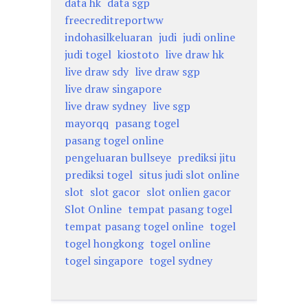
data hk
data sgp
freecreditreportww
indohasilkeluaran
judi
judi online
judi togel
kiostoto
live draw hk
live draw sdy
live draw sgp
live draw singapore
live draw sydney
live sgp
mayorqq
pasang togel
pasang togel online
pengeluaran bullseye
prediksi jitu
prediksi togel
situs judi slot online
slot
slot gacor
slot onlien gacor
Slot Online
tempat pasang togel
tempat pasang togel online
togel
togel hongkong
togel online
togel singapore
togel sydney