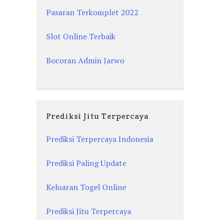
Pasaran Terkomplet 2022
Slot Online Terbaik
Bocoran Admin Jarwo
Prediksi Jitu Terpercaya
Prediksi Terpercaya Indonesia
Prediksi Paling Update
Keluaran Togel Online
Prediksi Jitu Terpercaya