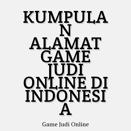
S
KUMPULA
k
i
N
p
t
ALAMAT
o
c
GAME
o
JUDI
n
t
ONLINE DI
e
n
INDONESI
t
A
Game Judi Online