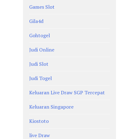
Games Slot
Gila4d
Gohtogel
Judi Online
Judi Slot
Judi Togel
Keluaran Live Draw SGP Tercepat
Keluaran Singapore
Kiostoto
live Draw