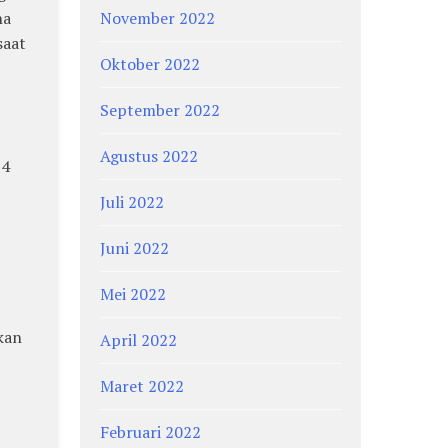
na
November 2022
saat
Oktober 2022
September 2022
Agustus 2022
24
Juli 2022
Juni 2022
Mei 2022
kan
April 2022
Maret 2022
Februari 2022