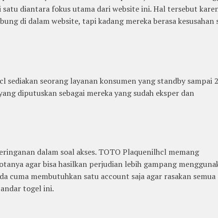
 satu diantara fokus utama dari website ini. Hal tersebut kare
ng di dalam website, tapi kadang mereka berasa kesusahan 
lhcl sediakan seorang layanan konsumen yang standby sampai 
yang diputuskan sebagai mereka yang sudah eksper dan
eringanan dalam soal akses. TOTO Plaquenilhcl memang
tanya agar bisa hasilkan perjudian lebih gampang mengguna
Anda cuma membutuhkan satu account saja agar rasakan semua
andar togel ini.