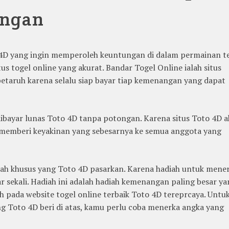
angan
4D yang ingin memperoleh keuntungan di dalam permainan t
itus togel online yang akurat. Bandar Togel Online ialah situs
betaruh karena selalu siap bayar tiap kemenangan yang dapat
dibayar lunas Toto 4D tanpa potongan. Karena situs Toto 4D 
memberi keyakinan yang sebesarnya ke semua anggota yang
ah khusus yang Toto 4D pasarkan. Karena hadiah untuk mene
 sekali. Hadiah ini adalah hadiah kemenangan paling besar y
 pada website togel online terbaik Toto 4D tereprcaya. Untu
Toto 4D beri di atas, kamu perlu coba menerka angka yang