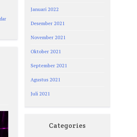
Januari 2022
,
dar
Desember 2021
November 2021
Oktober 2021
September 2021
Agustus 2021
Juli 2021
Categories