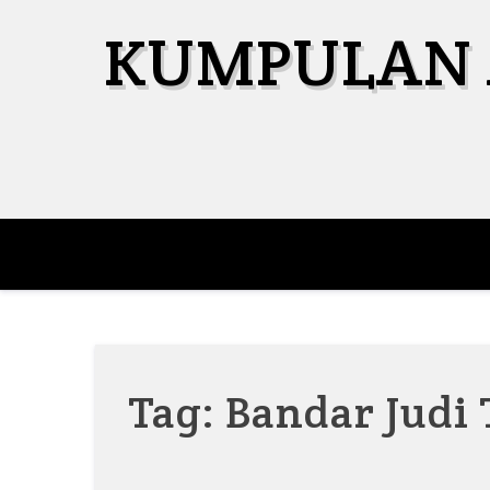
S
KUMPULAN 
k
i
p
t
o
c
o
n
t
e
n
t
Tag:
Bandar Judi 