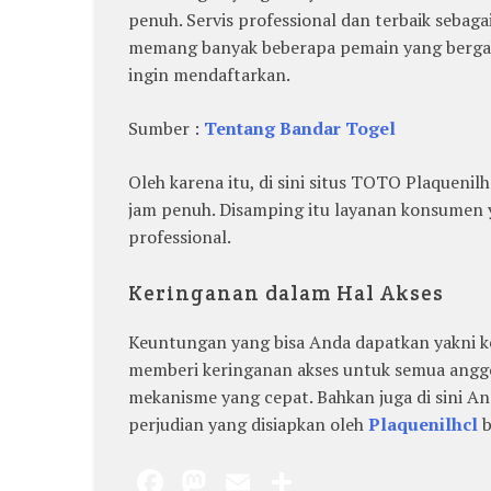
penuh. Servis professional dan terbaik sebagai
memang banyak beberapa pemain yang bergabu
ingin mendaftarkan.
Sumber :
Tentang Bandar Togel
Oleh karena itu, di sini situs TOTO Plaqueni
jam penuh. Disamping itu layanan konsumen 
professional.
Keringanan dalam Hal Akses
Keuntungan yang bisa Anda dapatkan yakni k
memberi keringanan akses untuk semua anggo
mekanisme yang cepat. Bahkan juga di sini 
perjudian yang disiapkan oleh
Plaquenilhcl
b