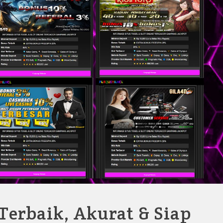
Terbaik, Akurat & Siap