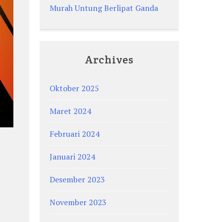
Murah Untung Berlipat Ganda
Archives
Oktober 2025
Maret 2024
Februari 2024
Januari 2024
Desember 2023
November 2023