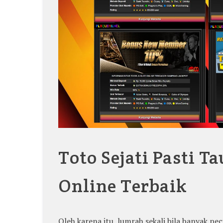
Toto Sejati Pasti 
Online Terbaik
Oleh karena itu, lumrah sekali bila banyak pe