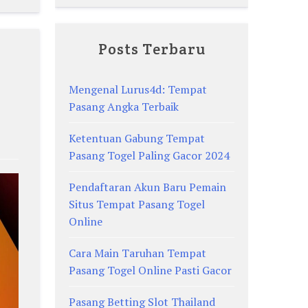
Posts Terbaru
Mengenal Lurus4d: Tempat
Pasang Angka Terbaik
Ketentuan Gabung Tempat
Pasang Togel Paling Gacor 2024
Pendaftaran Akun Baru Pemain
Situs Tempat Pasang Togel
Online
Cara Main Taruhan Tempat
Pasang Togel Online Pasti Gacor
Pasang Betting Slot Thailand