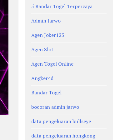
5 Bandar Togel Terpercaya
Admin Jarwo
Agen Joker123
Agen Slot
Agen Togel Online
Angker4d
Bandar Togel
bocoran admin jarwo
data pengeluaran bullseye
data pengeluaran hongkong