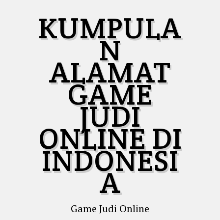
S
KUMPULA
k
i
N
p
t
ALAMAT
o
c
GAME
o
JUDI
n
t
ONLINE DI
e
n
INDONESI
t
A
Game Judi Online