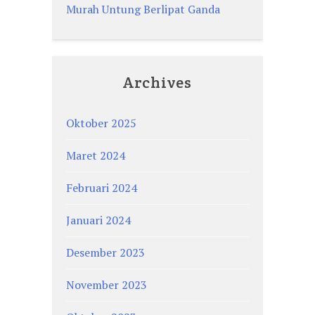
Murah Untung Berlipat Ganda
Archives
Oktober 2025
Maret 2024
Februari 2024
Januari 2024
Desember 2023
November 2023