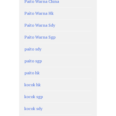
Paito Warna China
Paito Warna Hk
Paito Warna Sdy
Paito Warna Sgp
paito sdy
paito sgp
paito hk
kocok hk
kocok sgp
kocok sdy