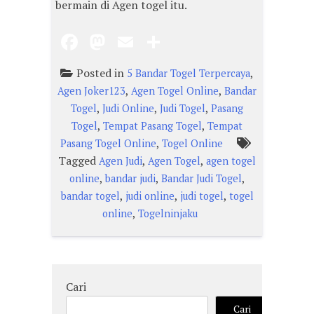
bermain di Agen togel itu.
Posted in
,
5 Bandar Togel Terpercaya
,
,
Agen Joker123
Agen Togel Online
Bandar
,
,
,
Togel
Judi Online
Judi Togel
Pasang
,
,
Togel
Tempat Pasang Togel
Tempat
,
Pasang Togel Online
Togel Online
Tagged
,
,
Agen Judi
Agen Togel
agen togel
,
,
,
online
bandar judi
Bandar Judi Togel
,
,
,
bandar togel
judi online
judi togel
togel
,
online
Togelninjaku
Cari
Cari