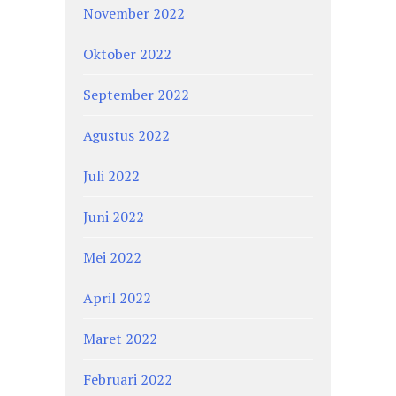
November 2022
Oktober 2022
September 2022
Agustus 2022
Juli 2022
Juni 2022
Mei 2022
April 2022
Maret 2022
Februari 2022