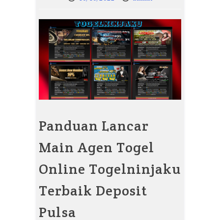
Panduan Lancar
Main Agen Togel
Online Togelninjaku
Terbaik Deposit
Pulsa