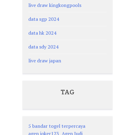
live draw kingkongpools
data sgp 2024
data hk 2024
data sdy 2024
live draw japan
TAG
5 bandar togel terpercaya
agen joker123
Agen Judi