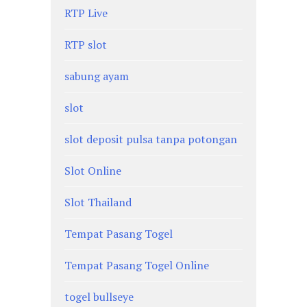
RTP Live
RTP slot
sabung ayam
slot
slot deposit pulsa tanpa potongan
Slot Online
Slot Thailand
Tempat Pasang Togel
Tempat Pasang Togel Online
togel bullseye