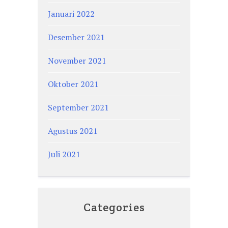
Januari 2022
Desember 2021
November 2021
Oktober 2021
September 2021
Agustus 2021
Juli 2021
Categories