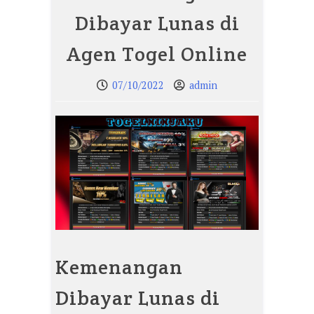
Dibayar Lunas di
Agen Togel Online
07/10/2022
admin
Kemenangan
Dibayar Lunas di