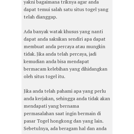
yakni bagaimana triknya agar anda
dapat temui salah satu situs togel yang
telah dianggap.
Ada banyak watak khusus yang nanti
dapat anda saksikan sendiri apa dapat
membuat anda percaya atau mungkin
tidak. Jika anda telah percaya, jadi
kemudian anda bisa mendapat
bermacam kelebihan yang dihidangkan
oleh situs togel itu.
Jika anda telah pahami apa yang perlu
anda kerjakan, sehingga anda tidak akan
mendapati yang bernama
permasalahan saat ingin bermain di
pasar Togel hongkong dan yang lain.
Sebetulnya, ada beragam hal dan anda