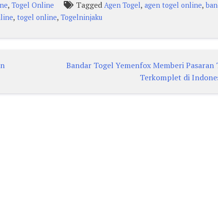
,
Tagged
,
,
ine
Togel Online
Agen Togel
agen togel online
ban
,
,
nline
togel online
Togelninjaku
an
Bandar Togel Yemenfox Memberi Pasaran 
Terkomplet di Indone