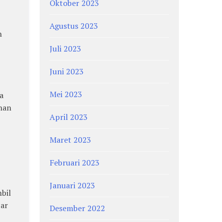
Oktober 2023
Agustus 2023
n
Juli 2023
Juni 2023
Mei 2023
a
uhan
April 2023
Maret 2023
Februari 2023
Januari 2023
bil
car
Desember 2022