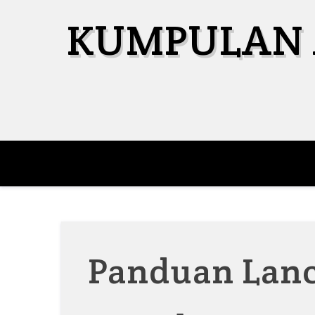
S
KUMPULAN 
k
i
p
t
o
c
o
n
t
e
n
t
Panduan Lanc