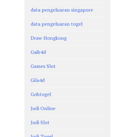
data pengeluaran singapore
data pengeluaran togel
Draw Hongkong
Gaib4d
Games Slot
Gila4d
Gohtogel
Judi Online
Judi Slot
Judi Togel