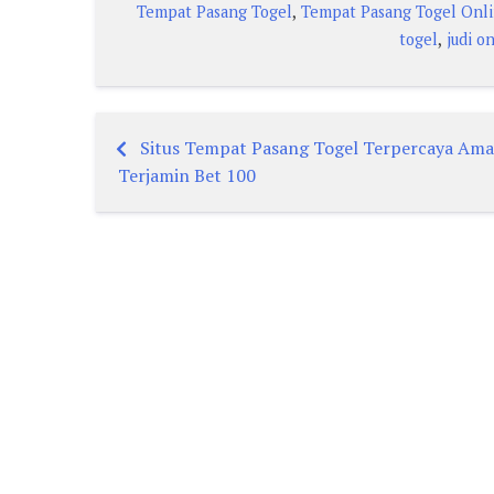
,
Tempat Pasang Togel
Tempat Pasang Togel Onl
,
togel
judi o
Situs Tempat Pasang Togel Terpercaya Am
N
Terjamin Bet 100
a
v
i
g
a