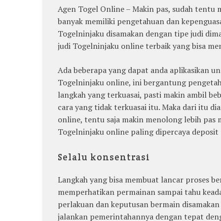
Agen Togel Online – Makin pas, sudah tentu 
banyak memiliki pengetahuan dan kepenguas
Togelninjaku disamakan dengan tipe judi dima
judi Togelninjaku online terbaik yang bisa
Ada beberapa yang dapat anda aplikasikan u
Togelninjaku online, ini bergantung penget
langkah yang terkuasai, pasti makin ambil be
cara yang tidak terkuasai itu. Maka dari itu
online, tentu saja makin menolong lebih pas 
Togelninjaku online paling dipercaya deposit
Selalu konsentrasi
Langkah yang bisa membuat lancar proses berm
memperhatikan permainan sampai tahu keadaa
perlakuan dan keputusan bermain disamakan 
jalankan pemerintahannya dengan tepat deng