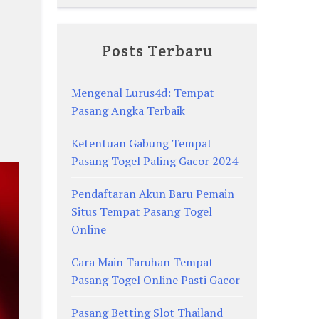
Posts Terbaru
Mengenal Lurus4d: Tempat
Pasang Angka Terbaik
Ketentuan Gabung Tempat
Pasang Togel Paling Gacor 2024
Pendaftaran Akun Baru Pemain
Situs Tempat Pasang Togel
Online
Cara Main Taruhan Tempat
Pasang Togel Online Pasti Gacor
Pasang Betting Slot Thailand