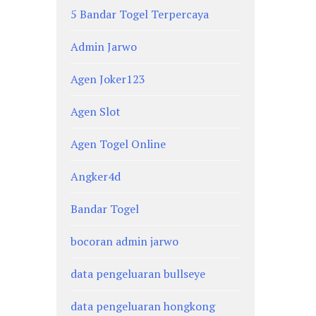
5 Bandar Togel Terpercaya
Admin Jarwo
Agen Joker123
Agen Slot
Agen Togel Online
Angker4d
Bandar Togel
bocoran admin jarwo
data pengeluaran bullseye
data pengeluaran hongkong