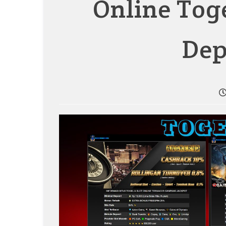
Online Tog
Dep