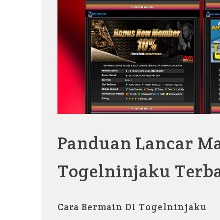
Panduan Lancar Ma
Togelninjaku Terba
Cara Bermain Di Togelninjaku