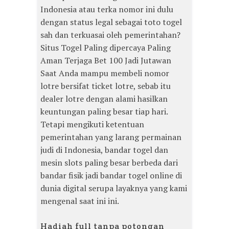
Indonesia atau terka nomor ini dulu
dengan status legal sebagai toto togel
sah dan terkuasai oleh pemerintahan?
Situs Togel Paling dipercaya Paling
Aman Terjaga Bet 100 Jadi Jutawan
Saat Anda mampu membeli nomor
lotre bersifat ticket lotre, sebab itu
dealer lotre dengan alami hasilkan
keuntungan paling besar tiap hari.
Tetapi mengikuti ketentuan
pemerintahan yang larang permainan
judi di Indonesia, bandar togel dan
mesin slots paling besar berbeda dari
bandar fisik jadi bandar togel online di
dunia digital serupa layaknya yang kami
mengenal saat ini ini.
Hadiah full tanpa potongan