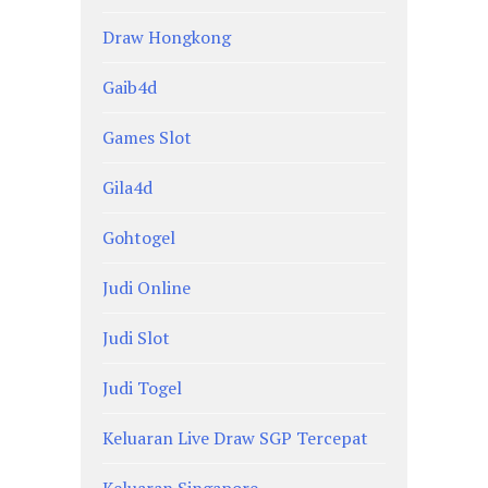
Draw Hongkong
Gaib4d
Games Slot
Gila4d
Gohtogel
Judi Online
Judi Slot
Judi Togel
Keluaran Live Draw SGP Tercepat