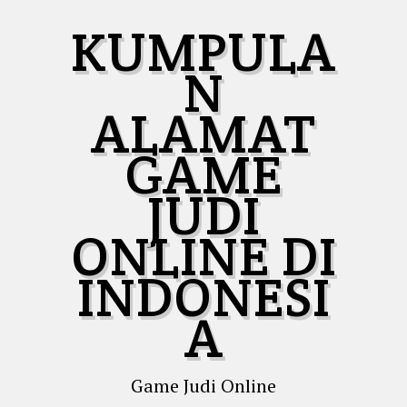
S
KUMPULA
k
i
N
p
t
ALAMAT
o
c
GAME
o
JUDI
n
t
ONLINE DI
e
n
INDONESI
t
A
Game Judi Online