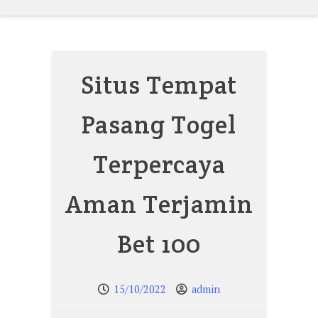
Situs Tempat
Pasang Togel
Terpercaya
Aman Terjamin
Bet 100
15/10/2022
admin