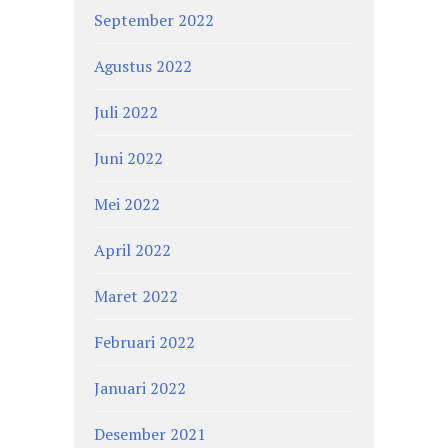
September 2022
Agustus 2022
Juli 2022
Juni 2022
Mei 2022
April 2022
Maret 2022
Februari 2022
Januari 2022
Desember 2021