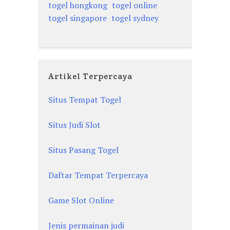
togel hongkong
togel online
togel singapore
togel sydney
Artikel Terpercaya
Situs Tempat Togel
Situs Judi Slot
Situs Pasang Togel
Daftar Tempat Terpercaya
Game Slot Online
Jenis permainan judi