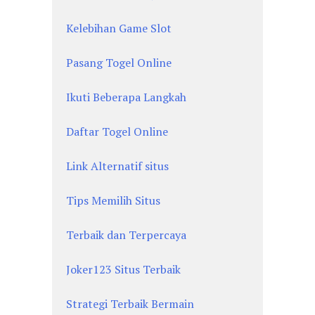
Kelebihan Game Slot
Pasang Togel Online
Ikuti Beberapa Langkah
Daftar Togel Online
Link Alternatif situs
Tips Memilih Situs
Terbaik dan Terpercaya
Joker123 Situs Terbaik
Strategi Terbaik Bermain