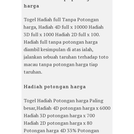
harga
Togel Hadiah full Tanpa Potongan
harga, Hadiah 4D full x 10000 Hadiah
3D full x 1000 Hadiah 2D full x 100.
Hadiah full tanpa potongan harga
diambil kesimpulan di atas ialah,
jalankan sebuah taruhan terhadap toto
macau tanpa potongan harga tiap
taruhan.
Hadiah potongan harga
Togel Hadiah Potongan harga Paling
besar,Hadiah 4D potongan harga x 6000
Hadiah 3D potongan harga x 700
Hadiah 2D potongan harga x 80
Potongan harga 4D 33% Potongan