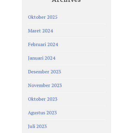
Oktober 2025
Maret 2024
Februari 2024
Januari 2024
Desember 2023
November 2023
Oktober 2023
Agustus 2023
Juli 2023