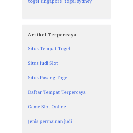
togel singapore
togel sydney
Artikel Terpercaya
Situs Tempat Togel
Situs Judi Slot
Situs Pasang Togel
Daftar Tempat Terpercaya
Game Slot Online
Jenis permainan judi