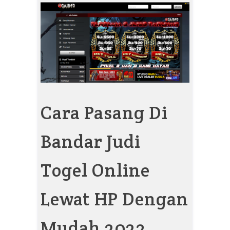
Cara Pasang Di
Bandar Judi
Togel Online
Lewat HP Dengan
Mudah 2022