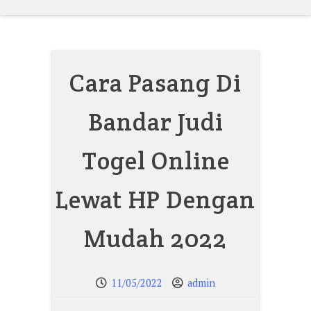
Cara Pasang Di
Bandar Judi
Togel Online
Lewat HP Dengan
Mudah 2022
11/05/2022
admin