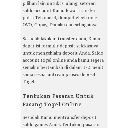
pilihan lain untuk isi ulangi setoran
saldo account Kamu lewat transfer
pulsa Telkomsel, dompet electronic
OVO, Gopay, Danaku dan sebagainya.
Sesudah lakukan transfer dana, Kamu
dapat isi formulir deposit selekasnya
untuk mengeklaim deposit Anda. Saldo
account togel online anda kamu segera
semakin bertambah di dalam 1-2 menit
sama sesuai antrean proses deposit
Togel.
Tentukan Pasaran Untuk
Pasang Togel Online
Sesudah Kamu mentransfer deposit
saldo games Anda. Tentukan pasaran