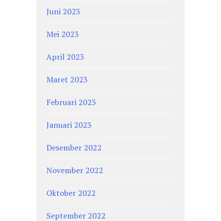
Juni 2023
Mei 2023
April 2023
Maret 2023
Februari 2023
Januari 2023
Desember 2022
November 2022
Oktober 2022
September 2022