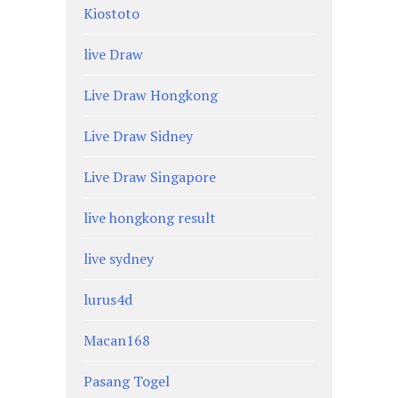
Kiostoto
live Draw
Live Draw Hongkong
Live Draw Sidney
Live Draw Singapore
live hongkong result
live sydney
lurus4d
Macan168
Pasang Togel