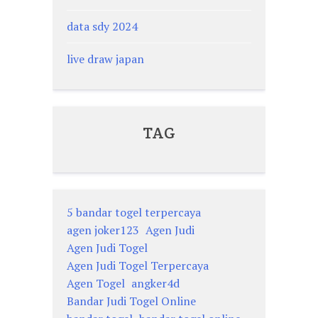
data sdy 2024
live draw japan
TAG
5 bandar togel terpercaya
agen joker123
Agen Judi
Agen Judi Togel
Agen Judi Togel Terpercaya
Agen Togel
angker4d
Bandar Judi Togel Online