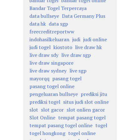
bandar togel
bandar togel online
Bandar Togel Terpercaya
data bullseye
Data Germany Plus
data hk
data sgp
freecreditreportww
indohasilkeluaran
judi
judi online
judi togel
kiostoto
live draw hk
live draw sdy
live draw sgp
live draw singapore
live draw sydney
live sgp
mayorqq
pasang togel
pasang togel online
pengeluaran bullseye
prediksi jitu
prediksi togel
situs judi slot online
slot
slot gacor
slot onlien gacor
Slot Online
tempat pasang togel
tempat pasang togel online
togel
togel hongkong
togel online