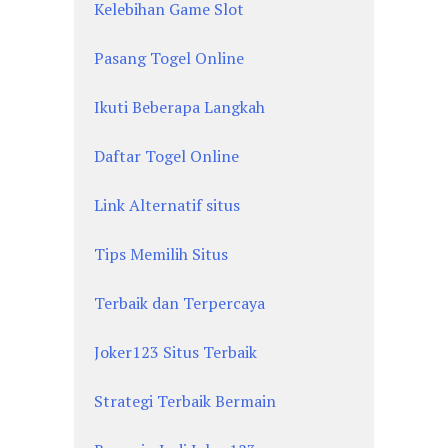
Kelebihan Game Slot
Pasang Togel Online
Ikuti Beberapa Langkah
Daftar Togel Online
Link Alternatif situs
Tips Memilih Situs
Terbaik dan Terpercaya
Joker123 Situs Terbaik
Strategi Terbaik Bermain