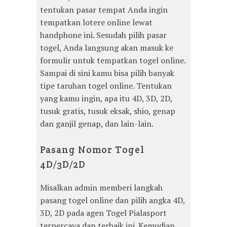
tentukan pasar tempat Anda ingin
tempatkan lotere online lewat
handphone ini. Sesudah pilih pasar
togel, Anda langsung akan masuk ke
formulir untuk tempatkan togel online.
Sampai di sini kamu bisa pilih banyak
tipe taruhan togel online. Tentukan
yang kamu ingin, apa itu 4D, 3D, 2D,
tusuk gratis, tusuk eksak, shio, genap
dan ganjil genap, dan lain-lain.
Pasang Nomor Togel
4D/3D/2D
Misalkan admin memberi langkah
pasang togel online dan pilih angka 4D,
3D, 2D pada agen Togel Pialasport
terpercaya dan terbaik ini. Kemudian,