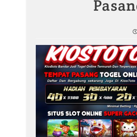
Pasan