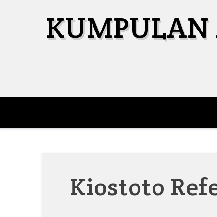
S
KUMPULAN 
k
i
p
t
o
c
o
n
t
e
n
t
Kiostoto Ref