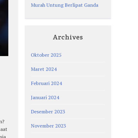
Murah Untung Berlipat Ganda
Archives
Oktober 2025
Maret 2024
l
Februari 2024
Januari 2024
Desember 2023
n?
November 2023
Saat
sia