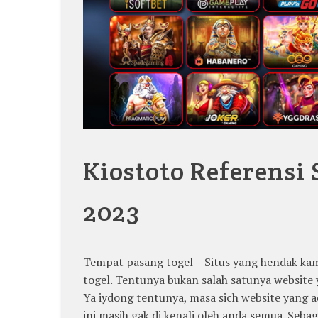
Kiostoto Referensi
2023
Tempat pasang togel – Situs yang hendak kami
togel. Tentunya bukan salah satunya website
Ya iydong tentunya, masa sich website yang a
ini masih gak di kenali oleh anda semua. Seba