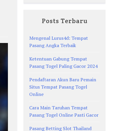
Posts Terbaru
Mengenal Lurus4d: Tempat
Pasang Angka Terbaik
Ketentuan Gabung Tempat
Pasang Togel Paling Gacor 2024
Pendaftaran Akun Baru Pemain
Situs Tempat Pasang Togel
Online
Cara Main Taruhan Tempat
Pasang Togel Online Pasti Gacor
Pasang Betting Slot Thailand