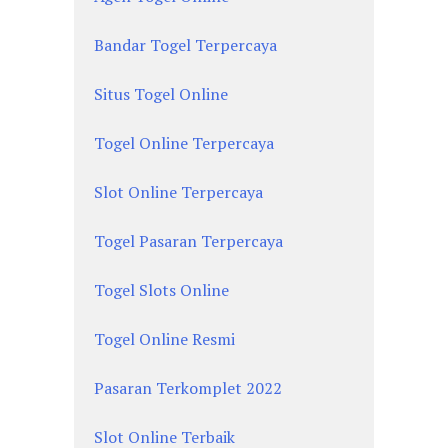
Bandar Togel Terpercaya
Situs Togel Online
Togel Online Terpercaya
Slot Online Terpercaya
Togel Pasaran Terpercaya
Togel Slots Online
Togel Online Resmi
Pasaran Terkomplet 2022
Slot Online Terbaik