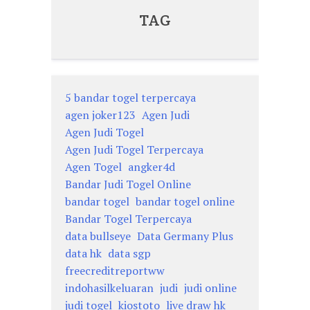
TAG
5 bandar togel terpercaya
agen joker123
Agen Judi
Agen Judi Togel
Agen Judi Togel Terpercaya
Agen Togel
angker4d
Bandar Judi Togel Online
bandar togel
bandar togel online
Bandar Togel Terpercaya
data bullseye
Data Germany Plus
data hk
data sgp
freecreditreportww
indohasilkeluaran
judi
judi online
judi togel
kiostoto
live draw hk