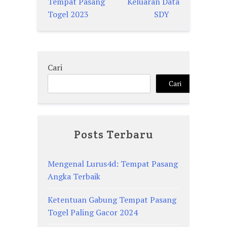
a
Tempat Pasang
Keluaran Data
Togel 2023
SDY
v
i
g
Cari
Cari
a
s
Posts Terbaru
i
p
Mengenal Lurus4d: Tempat Pasang
Angka Terbaik
o
Ketentuan Gabung Tempat Pasang
s
Togel Paling Gacor 2024