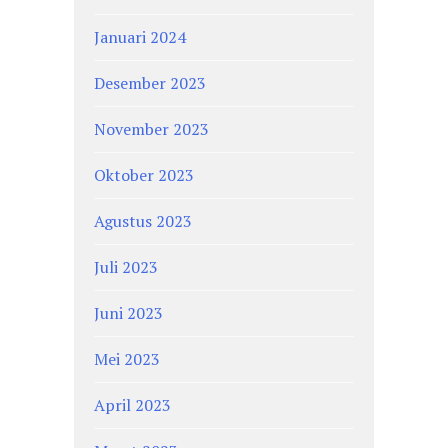
Januari 2024
Desember 2023
November 2023
Oktober 2023
Agustus 2023
Juli 2023
Juni 2023
Mei 2023
April 2023