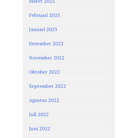
Maret 2023
Februari 2023
Januari 2023
Desember 2022
November 2022
Oktober 2022
September 2022
Agustus 2022
Juli 2022
Juni 2022