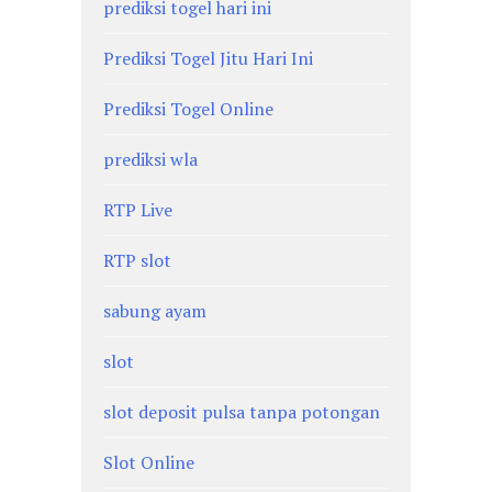
prediksi togel hari ini
Prediksi Togel Jitu Hari Ini
Prediksi Togel Online
prediksi wla
RTP Live
RTP slot
sabung ayam
slot
slot deposit pulsa tanpa potongan
Slot Online