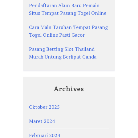
Pendaftaran Akun Baru Pemain
Situs Tempat Pasang Togel Online
Cara Main Taruhan Tempat Pasang
Togel Online Pasti Gacor
Pasang Betting Slot Thailand
Murah Untung Berlipat Ganda
Archives
Oktober 2025
Maret 2024
Februari 2024