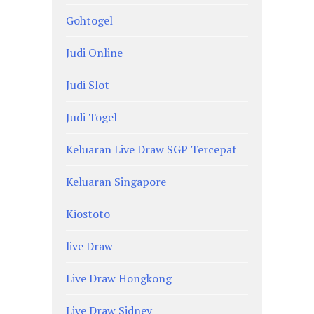
Gohtogel
Judi Online
Judi Slot
Judi Togel
Keluaran Live Draw SGP Tercepat
Keluaran Singapore
Kiostoto
live Draw
Live Draw Hongkong
Live Draw Sidney