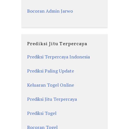
Bocoran Admin Jarwo
Prediksi Jitu Terpercaya
Prediksi Terpercaya Indonesia
Prediksi Paling Update
Keluaran Togel Online
Prediksi Jitu Terpercaya
Prediksi Togel
Bocoran Togel