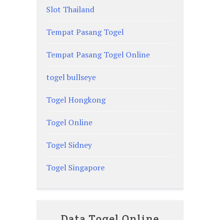
Slot Thailand
Tempat Pasang Togel
Tempat Pasang Togel Online
togel bullseye
Togel Hongkong
Togel Online
Togel Sidney
Togel Singapore
Data Togel Online