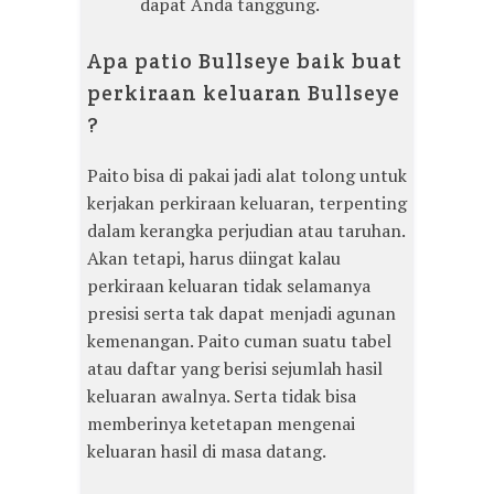
dapat Anda tanggung.
Apa patio Bullseye baik buat
perkiraan keluaran Bullseye
?
Paito bisa di pakai jadi alat tolong untuk
kerjakan perkiraan keluaran, terpenting
dalam kerangka perjudian atau taruhan.
Akan tetapi, harus diingat kalau
perkiraan keluaran tidak selamanya
presisi serta tak dapat menjadi agunan
kemenangan. Paito cuman suatu tabel
atau daftar yang berisi sejumlah hasil
keluaran awalnya. Serta tidak bisa
memberinya ketetapan mengenai
keluaran hasil di masa datang.