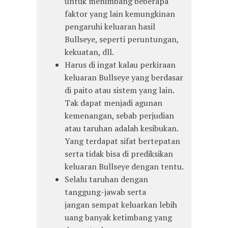
untuk menimbang beberapa
faktor yang lain kemungkinan
pengaruhi keluaran hasil
Bullseye, seperti peruntungan,
kekuatan, dll.
Harus di ingat kalau perkiraan
keluaran Bullseye yang berdasar
di paito atau sistem yang lain.
Tak dapat menjadi agunan
kemenangan, sebab perjudian
atau taruhan adalah kesibukan.
Yang terdapat sifat bertepatan
serta tidak bisa di prediksikan
keluaran Bullseye dengan tentu.
Selalu taruhan dengan
tanggung-jawab serta
jangan sempat keluarkan lebih
uang banyak ketimbang yang