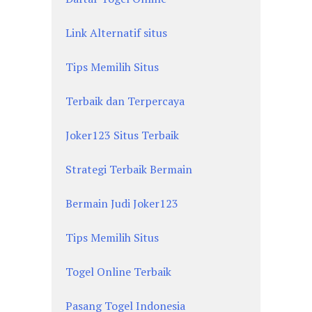
Link Alternatif situs
Tips Memilih Situs
Terbaik dan Terpercaya
Joker123 Situs Terbaik
Strategi Terbaik Bermain
Bermain Judi Joker123
Tips Memilih Situs
Togel Online Terbaik
Pasang Togel Indonesia