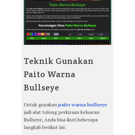
Teknik Gunakan
Paito Warna
Bullseye
Untuk gunakan
paito warna bullseye
jadi alat tolong perkiraan keluaran
Bullseye, Anda bisa ikuti beberapa
langkah berikut ini: