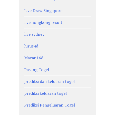
Live Draw Singapore
live hongkong result
live sydney
lurus4d
Macan168
Pasang Togel
prediksi dan keluaran togel
prediksi keluaran togel
Prediksi Pengeluaran Togel