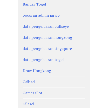
Bandar Togel
bocoran admin jarwo
data pengeluaran bullseye
data pengeluaran hongkong
data pengeluaran singapore
data pengeluaran togel
Draw Hongkong
Gaib4d
Games Slot
Gila4d