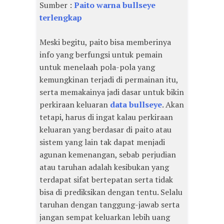
Sumber :
Paito warna bullseye
terlengkap
Meski begitu, paito bisa memberinya
info yang berfungsi untuk pemain
untuk menelaah pola-pola yang
kemungkinan terjadi di permainan itu,
serta memakainya jadi dasar untuk bikin
perkiraan keluaran
data bullseye
. Akan
tetapi, harus di ingat kalau perkiraan
keluaran yang berdasar di paito atau
sistem yang lain tak dapat menjadi
agunan kemenangan, sebab perjudian
atau taruhan adalah kesibukan yang
terdapat sifat bertepatan serta tidak
bisa di prediksikan dengan tentu. Selalu
taruhan dengan tanggung-jawab serta
jangan sempat keluarkan lebih uang