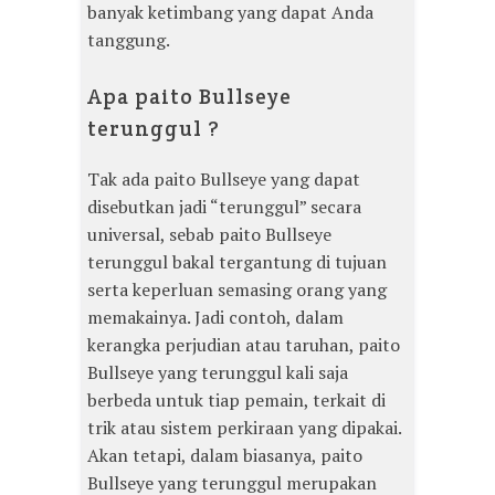
banyak ketimbang yang dapat Anda
tanggung.
Apa paito Bullseye
terunggul ?
Tak ada paito Bullseye yang dapat
disebutkan jadi “terunggul” secara
universal, sebab paito Bullseye
terunggul bakal tergantung di tujuan
serta keperluan semasing orang yang
memakainya. Jadi contoh, dalam
kerangka perjudian atau taruhan, paito
Bullseye yang terunggul kali saja
berbeda untuk tiap pemain, terkait di
trik atau sistem perkiraan yang dipakai.
Akan tetapi, dalam biasanya, paito
Bullseye yang terunggul merupakan