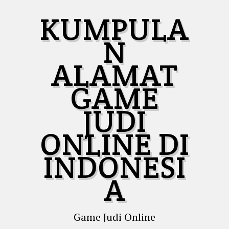
S
KUMPULA
k
i
N
p
t
ALAMAT
o
c
GAME
o
JUDI
n
t
ONLINE DI
e
n
INDONESI
t
A
Game Judi Online