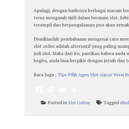
Apalagi, dengan hadirnya berbagai macam bo
terus mengasah skill dalam bermain slot. Seh
terampil dan berpengalaman pun akan semak
Demikianlah pembahasan mengenai cara memi
slot
online
adalah alternatif yang paling m
judi slot. Maka dari itu, pastikan bahwa and
begitu, anda bisa berpikir dengan jernih dan
Baca Juga :
Tips Pilih Agen Slot Gacor Versi
Posted in
Tagged
Slot Online
idns