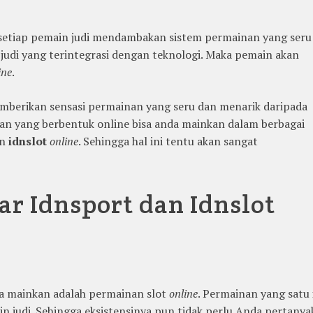
setiap pemain judi mendambakan sistem permainan yang seru
udi yang terintegrasi dengan teknologi. Maka pemain akan
ine
.
berikan sensasi permainan yang seru dan menarik daripada
an yang berbentuk online bisa anda mainkan dalam berbagai
n
idnslot
online
. Sehingga hal ini tentu akan sangat
r Idnsport dan Idnslot
nda mainkan adalah permainan slot
online
. Permainan yang satu 
 judi. Sehingga eksistensinya pun tidak perlu Anda pertanya