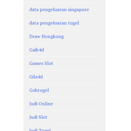
data pengeluaran singapore
data pengeluaran togel
Draw Hongkong
Gaib4d
Games Slot
Gila4d
Gohtogel
Judi Online
Judi Slot
Judi Togel