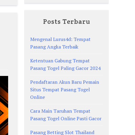
Posts Terbaru
Mengenal Lurus4d: Tempat
Pasang Angka Terbaik
Ketentuan Gabung Tempat
Pasang Togel Paling Gacor 2024
Pendaftaran Akun Baru Pemain
Situs Tempat Pasang Togel
Online
Cara Main Taruhan Tempat
Pasang Togel Online Pasti Gacor
Pasang Betting Slot Thailand