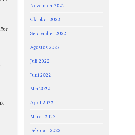
November 2022
Oktober 2022
line
September 2022
Agustus 2022
Juli 2022
n
Juni 2022
Mei 2022
April 2022
uk
Maret 2022
Februari 2022