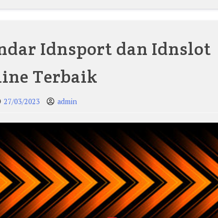
dar Idnsport dan Idnslot
ine Terbaik
27/03/2023
admin