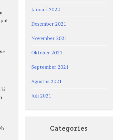
Januari 2022
um
apat
Desember 2021
November 2021
ine
Oktober 2021
September 2021
Agustus 2021
iki
Juli 2021
m
Categories
eh