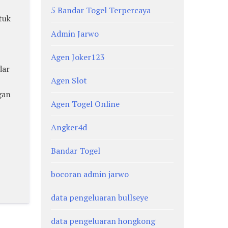
5 Bandar Togel Terpercaya
tuk
Admin Jarwo
Agen Joker123
dar
Agen Slot
gan
Agen Togel Online
Angker4d
Bandar Togel
bocoran admin jarwo
data pengeluaran bullseye
data pengeluaran hongkong