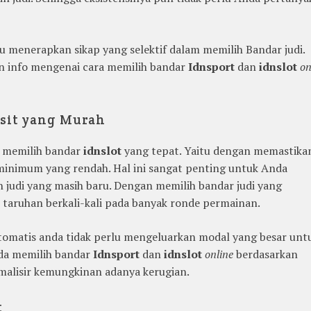
u menerapkan sikap yang selektif dalam memilih Bandar judi.
kan info mengenai cara memilih bandar
Idnsport
dan
idnslot
on
it yang Murah
k memilih bandar
idnslot
yang tepat. Yaitu dengan memastika
inimum yang rendah. Hal ini sangat penting untuk Anda
n judi yang masih baru. Dengan memilih bandar judi yang
 taruhan berkali-kali pada banyak ronde permainan.
 otomatis anda tidak perlu mengeluarkan modal yang besar unt
nda memilih bandar
Idnsport
dan
idnslot
online
berdasarkan
alisir kemungkinan adanya kerugian.
t