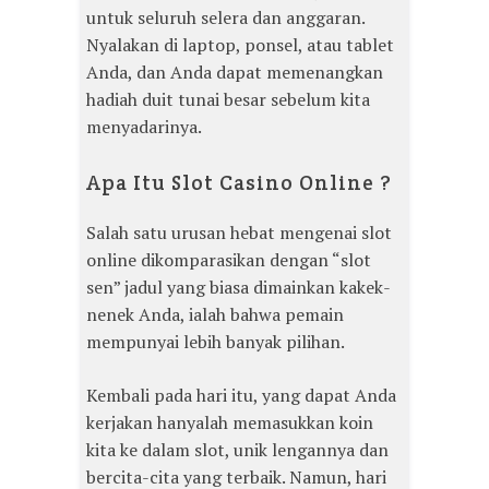
untuk seluruh selera dan anggaran.
Nyalakan di laptop, ponsel, atau tablet
Anda, dan Anda dapat memenangkan
hadiah duit tunai besar sebelum kita
menyadarinya.
Apa Itu Slot Casino Online ?
Salah satu urusan hebat mengenai slot
online dikomparasikan dengan “slot
sen” jadul yang biasa dimainkan kakek-
nenek Anda, ialah bahwa pemain
mempunyai lebih banyak pilihan.
Kembali pada hari itu, yang dapat Anda
kerjakan hanyalah memasukkan koin
kita ke dalam slot, unik lengannya dan
bercita-cita yang terbaik. Namun, hari