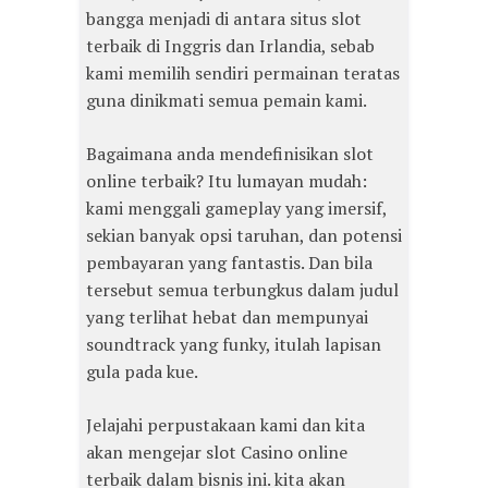
bangga menjadi di antara situs slot
terbaik di Inggris dan Irlandia, sebab
kami memilih sendiri permainan teratas
guna dinikmati semua pemain kami.
Bagaimana anda mendefinisikan slot
online terbaik? Itu lumayan mudah:
kami menggali gameplay yang imersif,
sekian banyak opsi taruhan, dan potensi
pembayaran yang fantastis. Dan bila
tersebut semua terbungkus dalam judul
yang terlihat hebat dan mempunyai
soundtrack yang funky, itulah lapisan
gula pada kue.
Jelajahi perpustakaan kami dan kita
akan mengejar slot Casino online
terbaik dalam bisnis ini. kita akan