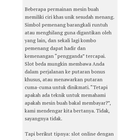
Beberapa permainan mesin buah
memiliki ciri khas unik sesudah menang.
Simbol pemenang barangkali runtuh
atau menghilang guna digantikan oleh
yang lain, dan sekali lagi kombo
pemenang dapat hadir dan
kemenangan “pengganda” tercapai.
Slot beda mungkin membawa Anda
dalam perjalanan ke putaran bonus
khusus, atau menawarkan putaran
cuma-cuma untuk dinikmati. “Tetapi
apakah ada teknik untuk memahami
apakah mesin buah bakal membayar?”,
kami mendengar kita bertanya. Tidak,
sayangnya tidak.
Tapi berikut tipnya: slot online dengan