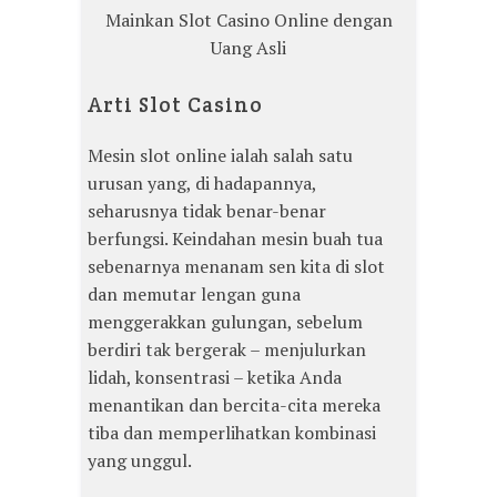
Mainkan Slot Casino Online dengan
Uang Asli
Arti Slot Casino
Mesin slot online ialah salah satu
urusan yang, di hadapannya,
seharusnya tidak benar-benar
berfungsi. Keindahan mesin buah tua
sebenarnya menanam sen kita di slot
dan memutar lengan guna
menggerakkan gulungan, sebelum
berdiri tak bergerak – menjulurkan
lidah, konsentrasi – ketika Anda
menantikan dan bercita-cita mereka
tiba dan memperlihatkan kombinasi
yang unggul.