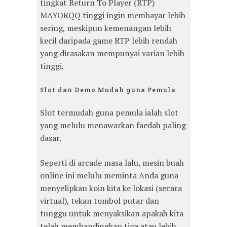
tingkat Return To Player (RTP)
MAYORQQ tinggi ingin membayar lebih
sering, meskipun kemenangan lebih
kecil daripada game RTP lebih rendah
yang dirasakan mempunyai varian lebih
tinggi.
Slot dan Demo Mudah guna Pemula
Slot termudah guna pemula ialah slot
yang melulu menawarkan faedah paling
dasar.
Seperti di arcade masa lalu, mesin buah
online ini melulu meminta Anda guna
menyelipkan koin kita ke lokasi (secara
virtual), tekan tombol putar dan
tunggu untuk menyaksikan apakah kita
telah membandingkan tiga atau lebih