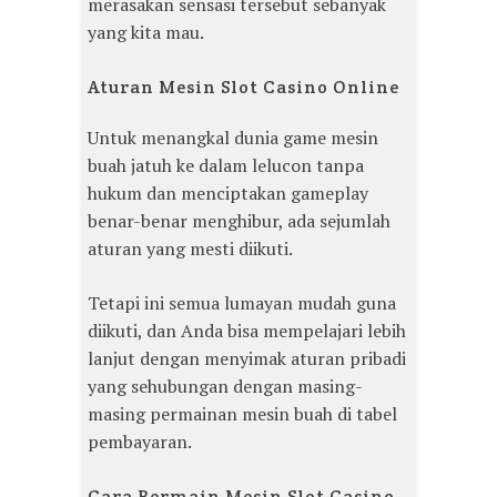
merasakan sensasi tersebut sebanyak
yang kita mau.
Aturan Mesin Slot Casino Online
Untuk menangkal dunia game mesin
buah jatuh ke dalam lelucon tanpa
hukum dan menciptakan gameplay
benar-benar menghibur, ada sejumlah
aturan yang mesti diikuti.
Tetapi ini semua lumayan mudah guna
diikuti, dan Anda bisa mempelajari lebih
lanjut dengan menyimak aturan pribadi
yang sehubungan dengan masing-
masing permainan mesin buah di tabel
pembayaran.
Cara Bermain Mesin Slot Casino