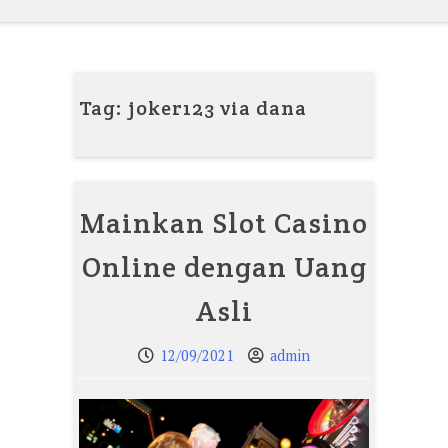
Tag:
joker123 via dana
Mainkan Slot Casino
Online dengan Uang
Asli
12/09/2021
admin