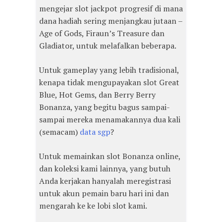
mengejar slot jackpot progresif di mana
dana hadiah sering menjangkau jutaan –
Age of Gods, Firaun’s Treasure dan
Gladiator, untuk melafalkan beberapa.
Untuk gameplay yang lebih tradisional,
kenapa tidak mengupayakan slot Great
Blue, Hot Gems, dan Berry Berry
Bonanza, yang begitu bagus sampai-
sampai mereka menamakannya dua kali
(semacam)
data sgp
?
Untuk memainkan slot Bonanza online,
dan koleksi kami lainnya, yang butuh
Anda kerjakan hanyalah meregistrasi
untuk akun pemain baru hari ini dan
mengarah ke ke lobi slot kami.