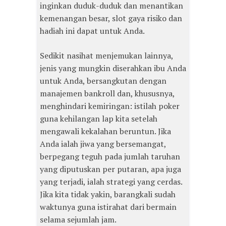
inginkan duduk-duduk dan menantikan
kemenangan besar, slot gaya risiko dan
hadiah ini dapat untuk Anda.
Sedikit nasihat menjemukan lainnya,
jenis yang mungkin diserahkan ibu Anda
untuk Anda, bersangkutan dengan
manajemen bankroll dan, khususnya,
menghindari kemiringan: istilah poker
guna kehilangan lap kita setelah
mengawali kekalahan beruntun. Jika
Anda ialah jiwa yang bersemangat,
berpegang teguh pada jumlah taruhan
yang diputuskan per putaran, apa juga
yang terjadi, ialah strategi yang cerdas.
Jika kita tidak yakin, barangkali sudah
waktunya guna istirahat dari bermain
selama sejumlah jam.