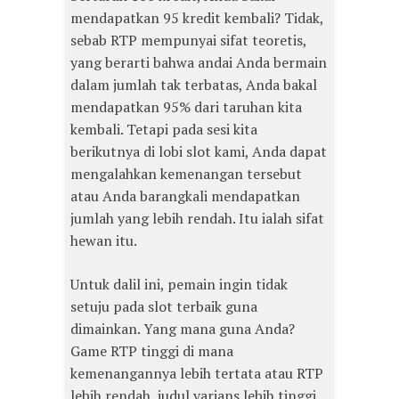
mendapatkan 95 kredit kembali? Tidak,
sebab RTP mempunyai sifat teoretis,
yang berarti bahwa andai Anda bermain
dalam jumlah tak terbatas, Anda bakal
mendapatkan 95% dari taruhan kita
kembali. Tetapi pada sesi kita
berikutnya di lobi slot kami, Anda dapat
mengalahkan kemenangan tersebut
atau Anda barangkali mendapatkan
jumlah yang lebih rendah. Itu ialah sifat
hewan itu.
Untuk dalil ini, pemain ingin tidak
setuju pada slot terbaik guna
dimainkan. Yang mana guna Anda?
Game RTP tinggi di mana
kemenangannya lebih tertata atau RTP
lebih rendah, judul varians lebih tinggi