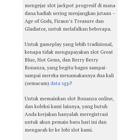
mengejar slot jackpot progresif di mana
dana hadiah sering menjangkau jutaan –
Age of Gods, Firaun’s Treasure dan
Gladiator, untuk melafalkan beberapa.
Untuk gameplay yang lebih tradisional,
kenapa tidak mengupayakan slot Great
Blue, Hot Gems, dan Berry Berry
Bonanza, yang begitu bagus sampai-
sampai mereka menamakannya dua kali
(semacam)
data sgp
?
Untuk memainkan slot Bonanza online,
dan koleksi kami lainnya, yang butuh
Anda kerjakan hanyalah meregistrasi
untuk akun pemain baru hari ini dan
mengarah ke ke lobi slot kami.