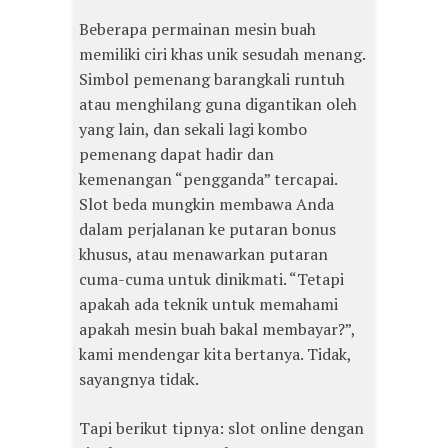
Beberapa permainan mesin buah
memiliki ciri khas unik sesudah menang.
Simbol pemenang barangkali runtuh
atau menghilang guna digantikan oleh
yang lain, dan sekali lagi kombo
pemenang dapat hadir dan
kemenangan “pengganda” tercapai.
Slot beda mungkin membawa Anda
dalam perjalanan ke putaran bonus
khusus, atau menawarkan putaran
cuma-cuma untuk dinikmati. “Tetapi
apakah ada teknik untuk memahami
apakah mesin buah bakal membayar?”,
kami mendengar kita bertanya. Tidak,
sayangnya tidak.
Tapi berikut tipnya: slot online dengan