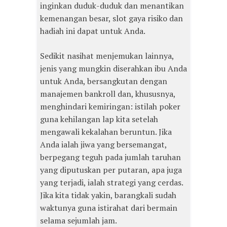
inginkan duduk-duduk dan menantikan
kemenangan besar, slot gaya risiko dan
hadiah ini dapat untuk Anda.
Sedikit nasihat menjemukan lainnya,
jenis yang mungkin diserahkan ibu Anda
untuk Anda, bersangkutan dengan
manajemen bankroll dan, khususnya,
menghindari kemiringan: istilah poker
guna kehilangan lap kita setelah
mengawali kekalahan beruntun. Jika
Anda ialah jiwa yang bersemangat,
berpegang teguh pada jumlah taruhan
yang diputuskan per putaran, apa juga
yang terjadi, ialah strategi yang cerdas.
Jika kita tidak yakin, barangkali sudah
waktunya guna istirahat dari bermain
selama sejumlah jam.