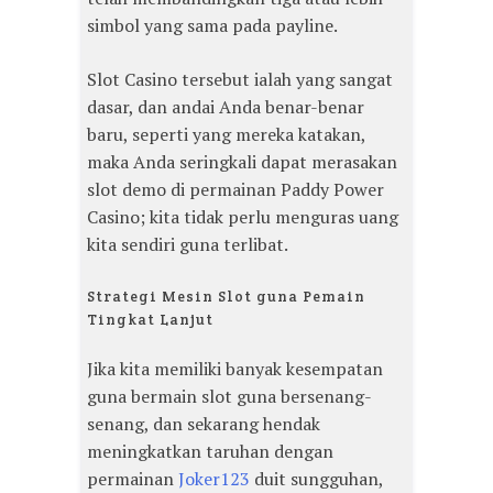
simbol yang sama pada payline.
Slot Casino tersebut ialah yang sangat
dasar, dan andai Anda benar-benar
baru, seperti yang mereka katakan,
maka Anda seringkali dapat merasakan
slot demo di permainan Paddy Power
Casino; kita tidak perlu menguras uang
kita sendiri guna terlibat.
Strategi Mesin Slot guna Pemain
Tingkat Lanjut
Jika kita memiliki banyak kesempatan
guna bermain slot guna bersenang-
senang, dan sekarang hendak
meningkatkan taruhan dengan
permainan
Joker123
duit sungguhan,