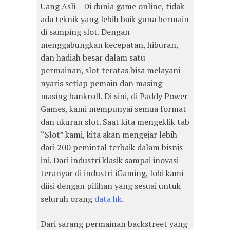
Uang Asli – Di dunia game online, tidak
ada teknik yang lebih baik guna bermain
di samping slot. Dengan
menggabungkan kecepatan, hiburan,
dan hadiah besar dalam satu
permainan, slot teratas bisa melayani
nyaris setiap pemain dan masing-
masing bankroll. Di sini, di Paddy Power
Games, kami mempunyai semua format
dan ukuran slot. Saat kita mengeklik tab
“Slot” kami, kita akan mengejar lebih
dari 200 pemintal terbaik dalam bisnis
ini. Dari industri klasik sampai inovasi
teranyar di industri iGaming, lobi kami
diisi dengan pilihan yang sesuai untuk
seluruh orang
data hk
.
Dari sarang permainan backstreet yang