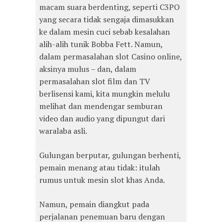
macam suara berdenting, seperti C3PO
yang secara tidak sengaja dimasukkan
ke dalam mesin cuci sebab kesalahan
alih-alih tunik Bobba Fett. Namun,
dalam permasalahan slot Casino online,
aksinya mulus – dan, dalam
permasalahan slot film dan TV
berlisensi kami, kita mungkin melulu
melihat dan mendengar semburan
video dan audio yang dipungut dari
waralaba asli.
Gulungan berputar, gulungan berhenti,
pemain menang atau tidak: itulah
rumus untuk mesin slot khas Anda.
Namun, pemain diangkut pada
perjalanan penemuan baru dengan