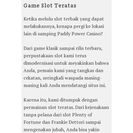
Game Slot Teratas
Ketika melulu slot terbaik yang dapat
melakukannya, kenapa pergi ke lokasi
lain di samping Paddy Power Casino?
Dari game klasik sampai rilis terbaru,
perpustakaan slot kami terus
dimodernisasi untuk meyakinkan bahwa
Anda, pemain kami yang tangkas dan
cekatan, seringkali waspada masing-
masing kali Anda mendatangi situs ini.
Karena itu, kami ditumpuk dengan
permainan slot teratas. Dari kejenakaan
tanpa pelana dari slot Plenty of
Fortune dan Frankie Dettori sampai
mengenakan jubah, Anda bisa yakin