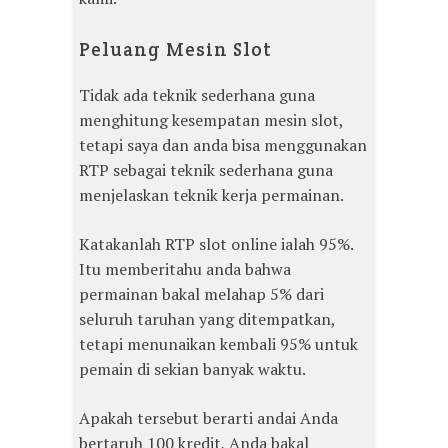
Peluang Mesin Slot
Tidak ada teknik sederhana guna
menghitung kesempatan mesin slot,
tetapi saya dan anda bisa menggunakan
RTP sebagai teknik sederhana guna
menjelaskan teknik kerja permainan.
Katakanlah RTP slot online ialah 95%.
Itu memberitahu anda bahwa
permainan bakal melahap 5% dari
seluruh taruhan yang ditempatkan,
tetapi menunaikan kembali 95% untuk
pemain di sekian banyak waktu.
Apakah tersebut berarti andai Anda
bertaruh 100 kredit, Anda bakal