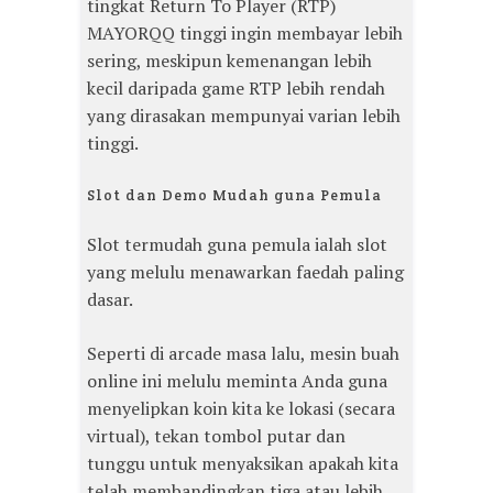
tingkat Return To Player (RTP)
MAYORQQ tinggi ingin membayar lebih
sering, meskipun kemenangan lebih
kecil daripada game RTP lebih rendah
yang dirasakan mempunyai varian lebih
tinggi.
Slot dan Demo Mudah guna Pemula
Slot termudah guna pemula ialah slot
yang melulu menawarkan faedah paling
dasar.
Seperti di arcade masa lalu, mesin buah
online ini melulu meminta Anda guna
menyelipkan koin kita ke lokasi (secara
virtual), tekan tombol putar dan
tunggu untuk menyaksikan apakah kita
telah membandingkan tiga atau lebih