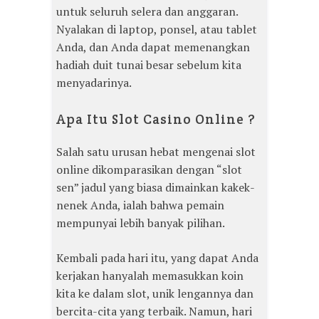
untuk seluruh selera dan anggaran.
Nyalakan di laptop, ponsel, atau tablet
Anda, dan Anda dapat memenangkan
hadiah duit tunai besar sebelum kita
menyadarinya.
Apa Itu Slot Casino Online ?
Salah satu urusan hebat mengenai slot
online dikomparasikan dengan “slot
sen” jadul yang biasa dimainkan kakek-
nenek Anda, ialah bahwa pemain
mempunyai lebih banyak pilihan.
Kembali pada hari itu, yang dapat Anda
kerjakan hanyalah memasukkan koin
kita ke dalam slot, unik lengannya dan
bercita-cita yang terbaik. Namun, hari