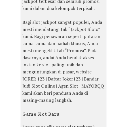
jackpot terbesar dan seluruh promosi
kami dalam dua kelompok terpisah.
Bagi slot jackpot sangat populer, Anda
mesti mendatangi tab “Jackpot Slots”
kami. Bagi penawaran seperti putaran
cuma-cuma dan hadiah khusus, Anda
mesti mengeklik tab “Promosi”. Pada
dasarnya, andai Anda hendak akses
instan ke slot paling unik dan
menguntungkan di pasar, website
JOKER 123 | Daftar Joker123 | Bandar
Judi Slot Online | Agen Slot | MAYORQQ
kami akan beri panduan Anda di
masing-masing langkah.
Game Slot Baru
Lapar guna rilis game slot terbaru?