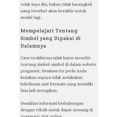
telah lupa diri, bukan tidak barangkali
uang tersebut akan berakhir untuk
modal lagi.
Mempelajari Tentang
Simbol yang Dipakai di
Dalamnya
Cara terakhirnya ialah harus meneliti
tentang simbol-simbol di dalam website
pragmatic. Keadaan itu perlu Anda
kerjakan supaya tidak melakukan
kekeliruan saat bermain yang memiliki
bisa jadi merugikan.
Demikian informasi berhubungan
dengan teknik untuk dapat menang di
pragmatic slot online.