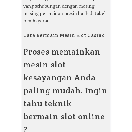
yang sehubungan dengan masing-
masing permainan mesin buah di tabel
pembayaran.
Cara Bermain Mesin Slot Casino
Proses memainkan
mesin slot
kesayangan Anda
paling mudah. Ingin
tahu teknik
bermain slot online
?