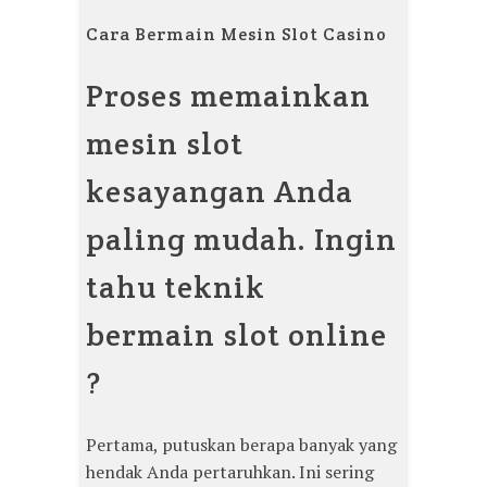
Cara Bermain Mesin Slot Casino
Proses memainkan
mesin slot
kesayangan Anda
paling mudah. Ingin
tahu teknik
bermain slot online
?
Pertama, putuskan berapa banyak yang
hendak Anda pertaruhkan. Ini sering