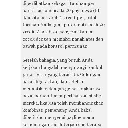
diperlihatkan sebagai “taruhan per
baris”, jadi andai ada 20 paylines aktif
dan kita bertaruh 1 kredit per, total
taruhan Anda guna putaran itu ialah 20
kredit. Anda bisa menyesuaikan ini
cocok dengan memakai panah atas dan
bawah pada kontrol permainan.
Setelah bahagia, yang butuh Anda
kerjakan hanyalah mengurangi tombol
putar besar yang berair itu. Gulungan
bakal digerakkan, dan setelah
menantikan dengan gemetar akhirnya
bakal berhenti memperlihatkan simbol
mereka. Jika kita telah membandingkan
kombinasi pemenang, Anda bakal
diberitahu mengenai payline mana
kemenangan sudah terjadi dan berapa