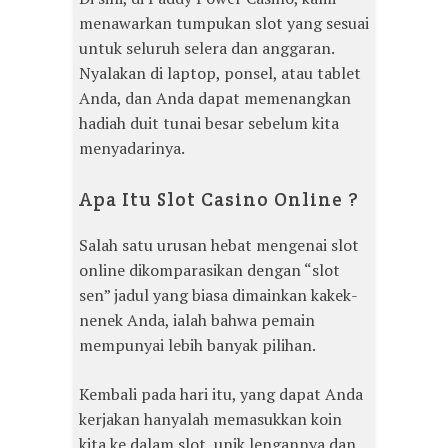
menawarkan tumpukan slot yang sesuai
untuk seluruh selera dan anggaran.
Nyalakan di laptop, ponsel, atau tablet
Anda, dan Anda dapat memenangkan
hadiah duit tunai besar sebelum kita
menyadarinya.
Apa Itu Slot Casino Online ?
Salah satu urusan hebat mengenai slot
online dikomparasikan dengan “slot
sen” jadul yang biasa dimainkan kakek-
nenek Anda, ialah bahwa pemain
mempunyai lebih banyak pilihan.
Kembali pada hari itu, yang dapat Anda
kerjakan hanyalah memasukkan koin
kita ke dalam slot, unik lengannya dan