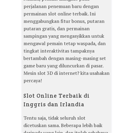
perjalanan penemuan baru dengan
permainan slot online terbaik. Ini
menggabungkan fitur bonus, putaran
putaran gratis, dan permainan
sampingan yang mengasyikkan untuk
mengawal pemain tetap waspada, dan
tingkat interaktivitas tampaknya
bertambah dengan masing-masing set
game baru yang diluncurkan di pasar.
Mesin slot 3D di internet? kita usahakan
percaya!
Slot Online Terbaik di
Inggris dan Irlandia
Tentu saja, tidak seluruh slot
dicetuskan sama. Beberapa lebih baik
daripada yang lain, dan itulah sebabnya