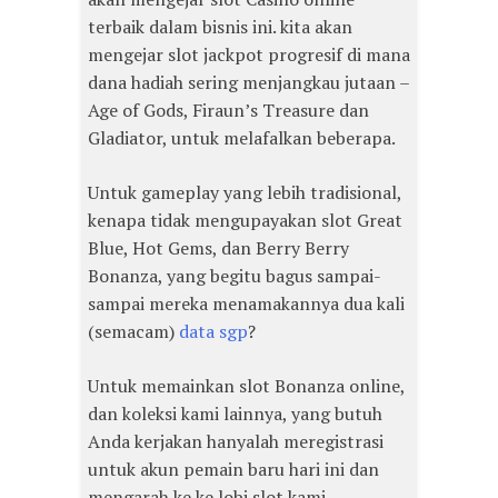
terbaik dalam bisnis ini. kita akan
mengejar slot jackpot progresif di mana
dana hadiah sering menjangkau jutaan –
Age of Gods, Firaun’s Treasure dan
Gladiator, untuk melafalkan beberapa.
Untuk gameplay yang lebih tradisional,
kenapa tidak mengupayakan slot Great
Blue, Hot Gems, dan Berry Berry
Bonanza, yang begitu bagus sampai-
sampai mereka menamakannya dua kali
(semacam)
data sgp
?
Untuk memainkan slot Bonanza online,
dan koleksi kami lainnya, yang butuh
Anda kerjakan hanyalah meregistrasi
untuk akun pemain baru hari ini dan
mengarah ke ke lobi slot kami.