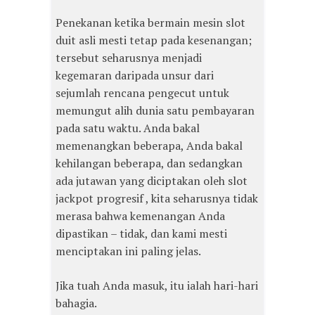
Penekanan ketika bermain mesin slot
duit asli mesti tetap pada kesenangan;
tersebut seharusnya menjadi
kegemaran daripada unsur dari
sejumlah rencana pengecut untuk
memungut alih dunia satu pembayaran
pada satu waktu. Anda bakal
memenangkan beberapa, Anda bakal
kehilangan beberapa, dan sedangkan
ada jutawan yang diciptakan oleh slot
jackpot progresif , kita seharusnya tidak
merasa bahwa kemenangan Anda
dipastikan – tidak, dan kami mesti
menciptakan ini paling jelas.
Jika tuah Anda masuk, itu ialah hari-hari
bahagia.