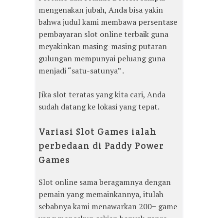
mengenakan jubah, Anda bisa yakin
bahwa judul kami membawa persentase
pembayaran slot online terbaik guna
meyakinkan masing-masing putaran
gulungan mempunyai peluang guna
menjadi “satu-satunya” .
Jika slot teratas yang kita cari, Anda
sudah datang ke lokasi yang tepat.
Variasi Slot Games ialah
perbedaan di Paddy Power
Games
Slot online sama beragamnya dengan
pemain yang memainkannya, itulah
sebabnya kami menawarkan 200+ game