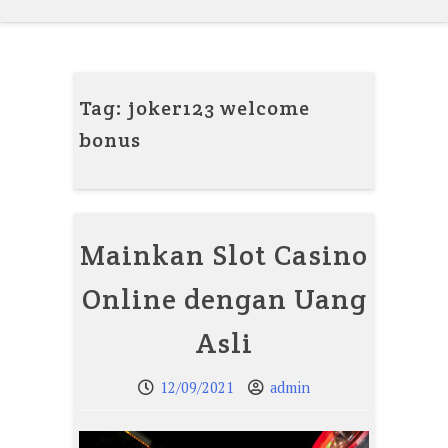
Tag:
joker123 welcome
bonus
Mainkan Slot Casino
Online dengan Uang
Asli
12/09/2021
admin