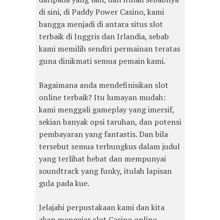
di sini, di Paddy Power Casino, kami
bangga menjadi di antara situs slot
terbaik di Inggris dan Irlandia, sebab
kami memilih sendiri permainan teratas
guna dinikmati semua pemain kami.
Bagaimana anda mendefinisikan slot
online terbaik? Itu lumayan mudah:
kami menggali gameplay yang imersif,
sekian banyak opsi taruhan, dan potensi
pembayaran yang fantastis. Dan bila
tersebut semua terbungkus dalam judul
yang terlihat hebat dan mempunyai
soundtrack yang funky, itulah lapisan
gula pada kue.
Jelajahi perpustakaan kami dan kita
akan mengejar slot Casino online