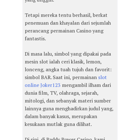
Tetapi mereka tentu berhasil, berkat
penemuan dan khayalan dari sejumlah
perancang permainan Casino yang
fantastis.
Di masa lalu, simbol yang dipakai pada
mesin slot ialah ceri klasik, lemon,
lonceng, angka tuah tujuh dan favorit:
simbol BAR. Saat ini, permainan
slot
online Joker123
mengambil ilham dari
dunia film, TV, olahraga, sejarah,
mitologi, dan sebanyak materi sumber
lainnya guna menghadirkan judul yang,
dalam banyak kasus, merupakan
kesukaan mutlak guna dilihat.
Di sini, di Paddy Power Casino, kami