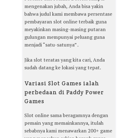
mengenakan jubah, Anda bisa yakin
bahwa judul kami membawa persentase
pembayaran slot online terbaik guna
meyakinkan masing-masing putaran
gulungan mempunyai peluang guna
menjadi “satu-satunya” .
Jika slot teratas yang kita cari, Anda
sudah datang ke lokasi yang tepat.
Variasi Slot Games ialah
perbedaan di Paddy Power
Games
Slot online sama beragamnya dengan
pemain yang memainkannya, itulah
sebabnya kami menawarkan 200+ game