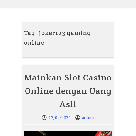
Tag:
joker123 gaming
online
Mainkan Slot Casino
Online dengan Uang
Asli
12/09/2021
admin