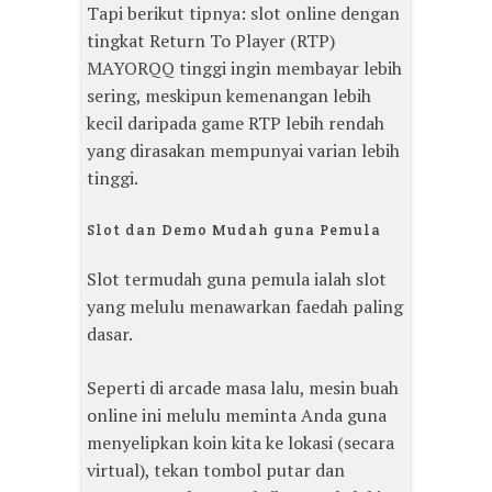
Tapi berikut tipnya: slot online dengan
tingkat Return To Player (RTP)
MAYORQQ tinggi ingin membayar lebih
sering, meskipun kemenangan lebih
kecil daripada game RTP lebih rendah
yang dirasakan mempunyai varian lebih
tinggi.
Slot dan Demo Mudah guna Pemula
Slot termudah guna pemula ialah slot
yang melulu menawarkan faedah paling
dasar.
Seperti di arcade masa lalu, mesin buah
online ini melulu meminta Anda guna
menyelipkan koin kita ke lokasi (secara
virtual), tekan tombol putar dan