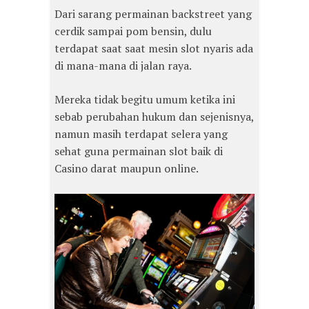
Dari sarang permainan backstreet yang
cerdik sampai pom bensin, dulu
terdapat saat saat mesin slot nyaris ada
di mana-mana di jalan raya.
Mereka tidak begitu umum ketika ini
sebab perubahan hukum dan sejenisnya,
namun masih terdapat selera yang
sehat guna permainan slot baik di
Casino darat maupun online.