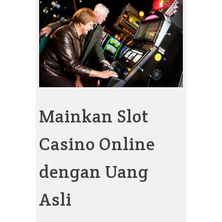
Mainkan Slot
Casino Online
dengan Uang
Asli