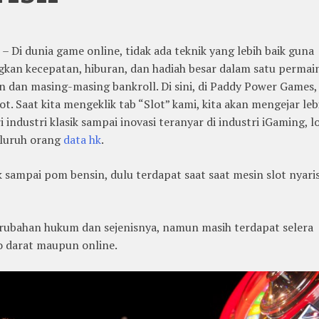
 Di dunia game online, tidak ada teknik yang lebih baik guna
kan kecepatan, hiburan, dan hadiah besar dalam satu permai
in dan masing-masing bankroll. Di sini, di Paddy Power Games,
 Saat kita mengeklik tab “Slot” kami, kita akan mengejar leb
i industri klasik sampai inovasi teranyar di industri iGaming, l
seluruh orang
data hk
.
 sampai pom bensin, dulu terdapat saat saat mesin slot nyari
erubahan hukum dan sejenisnya, namun masih terdapat selera
o darat maupun online.