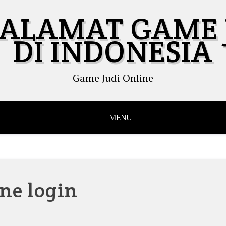
ALAMAT GAME J
DI INDONESIA
Game Judi Online
MENU
ine login