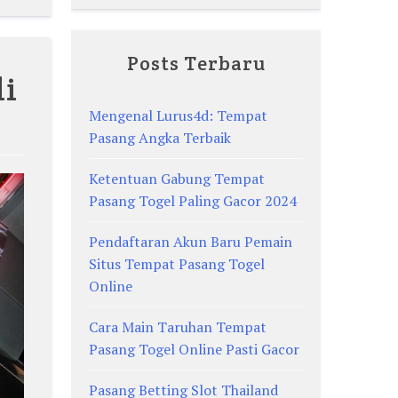
Posts Terbaru
li
Mengenal Lurus4d: Tempat
Pasang Angka Terbaik
Ketentuan Gabung Tempat
Pasang Togel Paling Gacor 2024
Pendaftaran Akun Baru Pemain
Situs Tempat Pasang Togel
Online
Cara Main Taruhan Tempat
Pasang Togel Online Pasti Gacor
Pasang Betting Slot Thailand