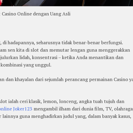
 Casino Online dengan Uang Asli
g, di hadapannya, seharusnya tidak benar-benar berfungsi.
am sen kita di slot dan memutar lengan guna menggerakkan
julurkan lidah, konsentrasi – ketika Anda menantikan dan
 kombinasi yang unggul.
uan dan khayalan dari sejumlah perancang permainan Casino y
lot ialah ceri klasik, lemon, lonceng, angka tuah tujuh dan
online Joker123
mengambil ilham dari dunia film, TV, olahraga
r lainnya guna menghadirkan judul yang, dalam banyak kasus,