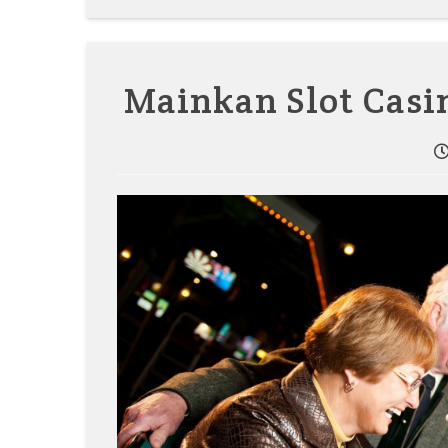
Mainkan Slot Casi