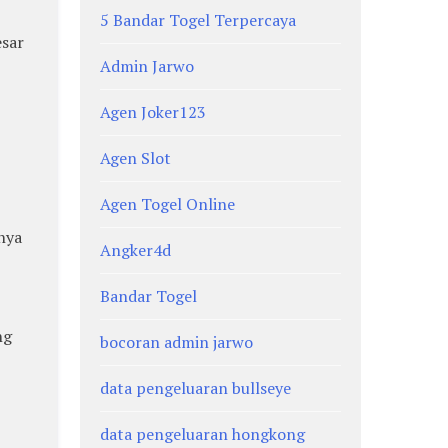
5 Bandar Togel Terpercaya
esar
Admin Jarwo
Agen Joker123
Agen Slot
Agen Togel Online
nya
Angker4d
Bandar Togel
ng
bocoran admin jarwo
data pengeluaran bullseye
data pengeluaran hongkong