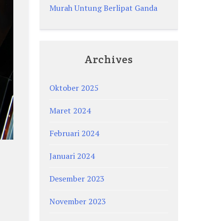
Murah Untung Berlipat Ganda
Archives
Oktober 2025
Maret 2024
Februari 2024
Januari 2024
Desember 2023
November 2023