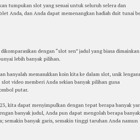
kan tumpukan slot yang sesuai untuk seluruh selera dan
tablet Anda, dan Anda dapat memenangkan hadiah duit tunai b
 dikomparasikan dengan “slot sen” jadul yang biasa dimainkan
nyai lebih banyak pilihan.
kan hanyalah memasukkan koin kita ke dalam slot, unik lengan
i, slot video memberi Anda sekian banyak pilihan guna
ombol putar.
123, kita dapat menyimpulkan dengan tepat berapa banyak ya
engan banyak judul, Anda pun dapat mengolah berapa banyak
a; semakin banyak garis, semakin tinggi taruhan Anda namun