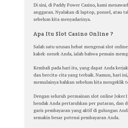
Di sini, di Paddy Power Casino, kami menawar
anggaran. Nyalakan di laptop, ponsel, atau 
sebelum kita menyadarinya.
Apa Itu Slot Casino Online ?
Salah satu urusan hebat mengenai slot online
kakek-nenek Anda, ialah bahwa pemain mempu
Kembali pada hari itu, yang dapat Anda kerja
dan bercita-cita yang terbaik. Namun, hari in
memulainya bahkan sebelum kita mengeklik t
Dengan seluruh permainan slot online Joker
hendak Anda pertaruhkan per putaran, dan d
garis pembayaran yang aktif di gulungan And
semakin besar potensi pembayaran Anda.