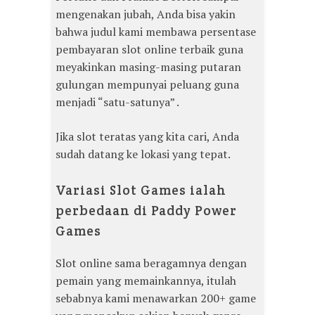
mengenakan jubah, Anda bisa yakin
bahwa judul kami membawa persentase
pembayaran slot online terbaik guna
meyakinkan masing-masing putaran
gulungan mempunyai peluang guna
menjadi “satu-satunya” .
Jika slot teratas yang kita cari, Anda
sudah datang ke lokasi yang tepat.
Variasi Slot Games ialah
perbedaan di Paddy Power
Games
Slot online sama beragamnya dengan
pemain yang memainkannya, itulah
sebabnya kami menawarkan 200+ game