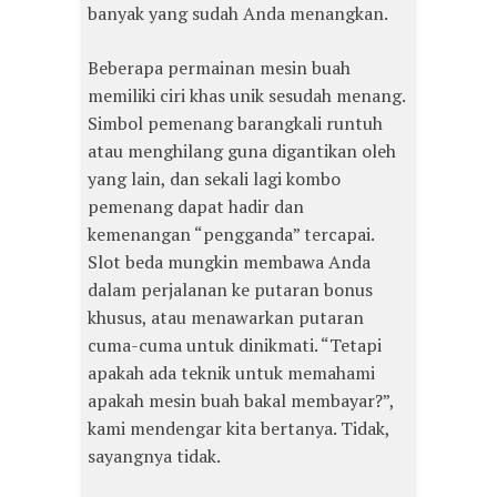
banyak yang sudah Anda menangkan.
Beberapa permainan mesin buah
memiliki ciri khas unik sesudah menang.
Simbol pemenang barangkali runtuh
atau menghilang guna digantikan oleh
yang lain, dan sekali lagi kombo
pemenang dapat hadir dan
kemenangan “pengganda” tercapai.
Slot beda mungkin membawa Anda
dalam perjalanan ke putaran bonus
khusus, atau menawarkan putaran
cuma-cuma untuk dinikmati. “Tetapi
apakah ada teknik untuk memahami
apakah mesin buah bakal membayar?”,
kami mendengar kita bertanya. Tidak,
sayangnya tidak.