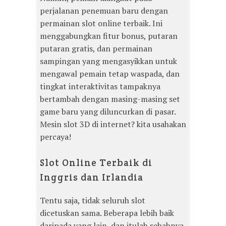
perjalanan penemuan baru dengan
permainan slot online terbaik. Ini
menggabungkan fitur bonus, putaran
putaran gratis, dan permainan
sampingan yang mengasyikkan untuk
mengawal pemain tetap waspada, dan
tingkat interaktivitas tampaknya
bertambah dengan masing-masing set
game baru yang diluncurkan di pasar.
Mesin slot 3D di internet? kita usahakan
percaya!
Slot Online Terbaik di
Inggris dan Irlandia
Tentu saja, tidak seluruh slot
dicetuskan sama. Beberapa lebih baik
daripada yang lain, dan itulah sebabnya