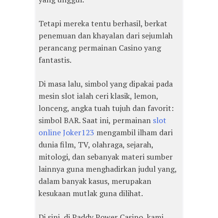
Tetapi mereka tentu berhasil, berkat
penemuan dan khayalan dari sejumlah
perancang permainan Casino yang
fantastis.
Di masa lalu, simbol yang dipakai pada
mesin slot ialah ceri klasik, lemon,
lonceng, angka tuah tujuh dan favorit:
simbol BAR. Saat ini, permainan
slot
online Joker123
mengambil ilham dari
dunia film, TV, olahraga, sejarah,
mitologi, dan sebanyak materi sumber
lainnya guna menghadirkan judul yang,
dalam banyak kasus, merupakan
kesukaan mutlak guna dilihat.
Di sini, di Paddy Power Casino, kami