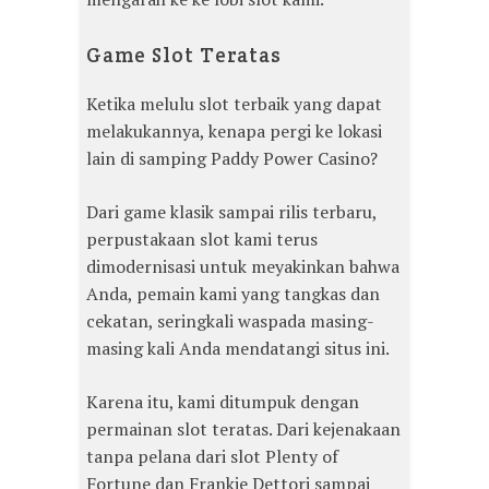
Game Slot Teratas
Ketika melulu slot terbaik yang dapat
melakukannya, kenapa pergi ke lokasi
lain di samping Paddy Power Casino?
Dari game klasik sampai rilis terbaru,
perpustakaan slot kami terus
dimodernisasi untuk meyakinkan bahwa
Anda, pemain kami yang tangkas dan
cekatan, seringkali waspada masing-
masing kali Anda mendatangi situs ini.
Karena itu, kami ditumpuk dengan
permainan slot teratas. Dari kejenakaan
tanpa pelana dari slot Plenty of
Fortune dan Frankie Dettori sampai