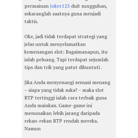
permainan
Joker123
duit sungguhan,
sekaranglah saatnya guna menjadi
taktis.
Oke, jadi tidak terdapat strategi yang
jelas untuk menyelamatkan
kemenangan slot: Bagaimanapun, itu
ialah peluang. Tapi terdapat sejumlah
tips dan trik yang patut dibuntuti .
Jika Anda menyenangi sensasi menang
– siapa yang tidak suka? – maka slot
RTP tertinggi ialah cara terbaik guna
Anda mainkan. Game-game ini
menunaikan lebih jarang daripada
rekan-rekan RTP rendah mereka.
Namun