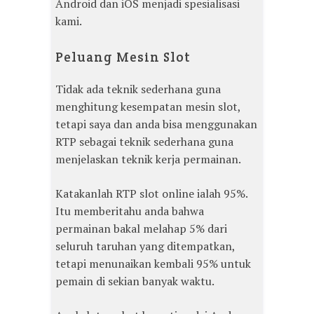
Android dan iOS menjadi spesialisasi
kami.
Peluang Mesin Slot
Tidak ada teknik sederhana guna
menghitung kesempatan mesin slot,
tetapi saya dan anda bisa menggunakan
RTP sebagai teknik sederhana guna
menjelaskan teknik kerja permainan.
Katakanlah RTP slot online ialah 95%.
Itu memberitahu anda bahwa
permainan bakal melahap 5% dari
seluruh taruhan yang ditempatkan,
tetapi menunaikan kembali 95% untuk
pemain di sekian banyak waktu.