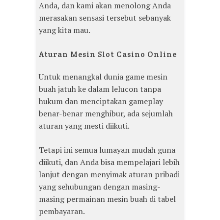
Anda, dan kami akan menolong Anda
merasakan sensasi tersebut sebanyak
yang kita mau.
Aturan Mesin Slot Casino Online
Untuk menangkal dunia game mesin
buah jatuh ke dalam lelucon tanpa
hukum dan menciptakan gameplay
benar-benar menghibur, ada sejumlah
aturan yang mesti diikuti.
Tetapi ini semua lumayan mudah guna
diikuti, dan Anda bisa mempelajari lebih
lanjut dengan menyimak aturan pribadi
yang sehubungan dengan masing-
masing permainan mesin buah di tabel
pembayaran.