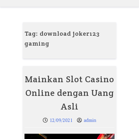
Tag:
download joker123
gaming
Mainkan Slot Casino
Online dengan Uang
Asli
12/09/2021
admin