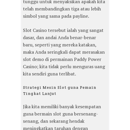
tunggu untuk menyaksikan apakah kita
telah membandingkan tiga atau lebih
simbol yang sama pada payline.
Slot Casino tersebut ialah yang sangat
dasar, dan andai Anda benar-benar
baru, seperti yang mereka katakan,
maka Anda seringkali dapat merasakan
slot demo di permainan Paddy Power
Casino; kita tidak perlu menguras uang
kita sendiri guna terlibat.
Strategi Mesin Slot guna Pemain
Tingkat Lanjut
Jika kita memiliki banyak kesempatan
guna bermain slot guna bersenang-
senang, dan sekarang hendak
meningkatkan taruhan dengan