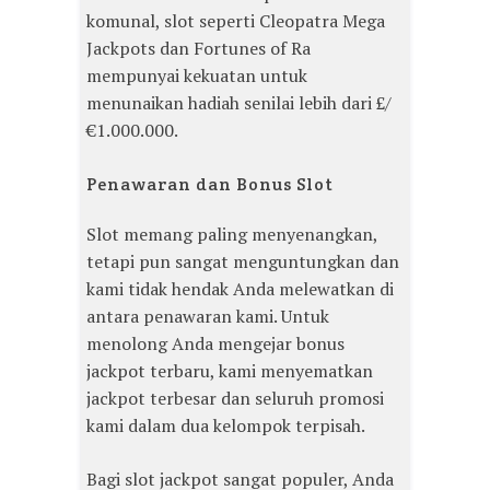
komunal, slot seperti Cleopatra Mega
Jackpots dan Fortunes of Ra
mempunyai kekuatan untuk
menunaikan hadiah senilai lebih dari £/
€1.000.000.
Penawaran dan Bonus Slot
Slot memang paling menyenangkan,
tetapi pun sangat menguntungkan dan
kami tidak hendak Anda melewatkan di
antara penawaran kami. Untuk
menolong Anda mengejar bonus
jackpot terbaru, kami menyematkan
jackpot terbesar dan seluruh promosi
kami dalam dua kelompok terpisah.
Bagi slot jackpot sangat populer, Anda