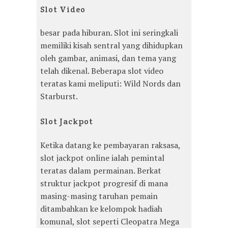
Slot Video
besar pada hiburan. Slot ini seringkali
memiliki kisah sentral yang dihidupkan
oleh gambar, animasi, dan tema yang
telah dikenal. Beberapa slot video
teratas kami meliputi: Wild Nords dan
Starburst.
Slot Jackpot
Ketika datang ke pembayaran raksasa,
slot jackpot online ialah pemintal
teratas dalam permainan. Berkat
struktur jackpot progresif di mana
masing-masing taruhan pemain
ditambahkan ke kelompok hadiah
komunal, slot seperti Cleopatra Mega