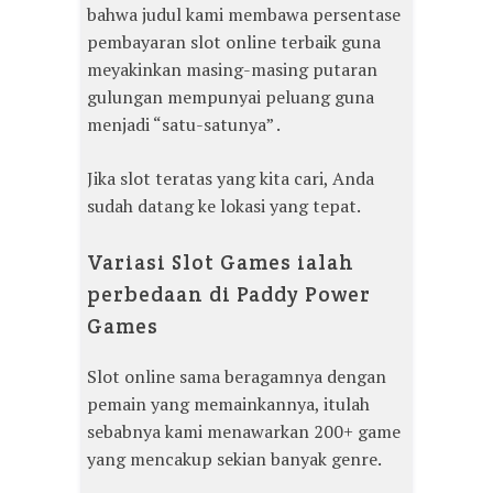
bahwa judul kami membawa persentase
pembayaran slot online terbaik guna
meyakinkan masing-masing putaran
gulungan mempunyai peluang guna
menjadi “satu-satunya” .
Jika slot teratas yang kita cari, Anda
sudah datang ke lokasi yang tepat.
Variasi Slot Games ialah
perbedaan di Paddy Power
Games
Slot online sama beragamnya dengan
pemain yang memainkannya, itulah
sebabnya kami menawarkan 200+ game
yang mencakup sekian banyak genre.