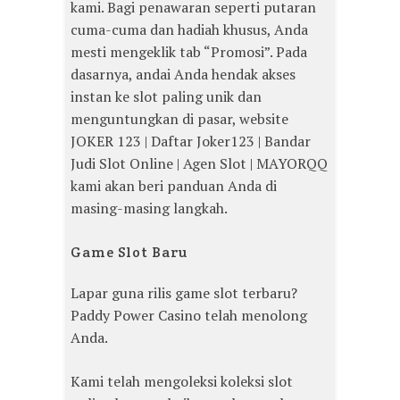
kami. Bagi penawaran seperti putaran
cuma-cuma dan hadiah khusus, Anda
mesti mengeklik tab “Promosi”. Pada
dasarnya, andai Anda hendak akses
instan ke slot paling unik dan
menguntungkan di pasar, website
JOKER 123 | Daftar Joker123 | Bandar
Judi Slot Online | Agen Slot | MAYORQQ
kami akan beri panduan Anda di
masing-masing langkah.
Game Slot Baru
Lapar guna rilis game slot terbaru?
Paddy Power Casino telah menolong
Anda.
Kami telah mengoleksi koleksi slot