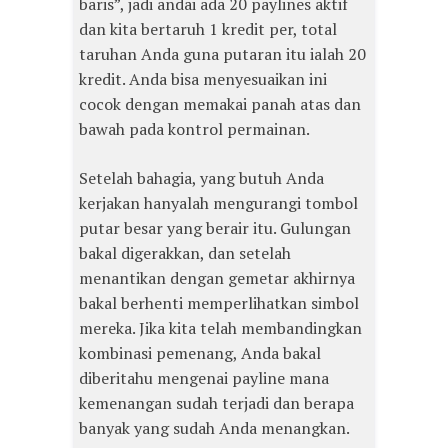
baris”, jadi andai ada 20 paylines aktif
dan kita bertaruh 1 kredit per, total
taruhan Anda guna putaran itu ialah 20
kredit. Anda bisa menyesuaikan ini
cocok dengan memakai panah atas dan
bawah pada kontrol permainan.
Setelah bahagia, yang butuh Anda
kerjakan hanyalah mengurangi tombol
putar besar yang berair itu. Gulungan
bakal digerakkan, dan setelah
menantikan dengan gemetar akhirnya
bakal berhenti memperlihatkan simbol
mereka. Jika kita telah membandingkan
kombinasi pemenang, Anda bakal
diberitahu mengenai payline mana
kemenangan sudah terjadi dan berapa
banyak yang sudah Anda menangkan.