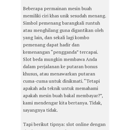
Beberapa permainan mesin buah
memiliki ciri khas unik sesudah menang.
Simbol pemenang barangkali runtuh
atau menghilang guna digantikan oleh
yang lain, dan sekali lagi kombo
pemenang dapat hadir dan
kemenangan “pengganda” tercapai.
Slot beda mungkin membawa Anda
dalam perjalanan ke putaran bonus
khusus, atau menawarkan putaran
cuma-cuma untuk dinikmati. “Tetapi
apakah ada teknik untuk memahami
apakah mesin buah bakal membayar?”,
kami mendengar kita bertanya. Tidak,
sayangnya tidak.
Tapi berikut tipnya: slot online dengan