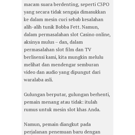
macam suara berdenting, seperti C3PO
yang secara tidak sengaja dimasukkan
ke dalam mesin cuci sebab kesalahan
alih-alih tunik Bobba Fett. Namun,
dalam permasalahan slot Casino online,
aksinya mulus – dan, dalam
permasalahan slot film dan TV
berlisensi kami, kita mungkin melulu
melihat dan mendengar semburan
video dan audio yang dipungut dari
waralaba asli.
Gulungan berputar, gulungan berhenti,
pemain menang atau tidak: itulah
rumus untuk mesin slot khas Anda.
Namun, pemain diangkut pada
perjalanan penemuan baru dengan