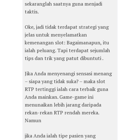
sekaranglah saatnya guna menjadi
taktis.
Oke, jadi tidak terdapat strategi yang
jelas untuk menyelamatkan
kemenangan slot: Bagaimanapun, itu
ialah peluang. Tapi terdapat sejumlah
tips dan trik yang patut dibuntuti .
Jika Anda menyenangi sensasi menang
– siapa yang tidak suka? – maka slot
RTP tertinggi ialah cara terbaik guna
Anda mainkan. Game-game ini
menunaikan lebih jarang daripada
rekan-rekan RTP rendah mereka.
Namun
jika Anda ialah tipe pasien yang