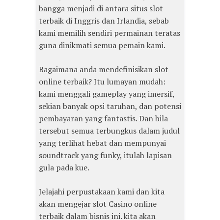
bangga menjadi di antara situs slot
terbaik di Inggris dan Irlandia, sebab
kami memilih sendiri permainan teratas
guna dinikmati semua pemain kami.
Bagaimana anda mendefinisikan slot
online terbaik? Itu lumayan mudah:
kami menggali gameplay yang imersif,
sekian banyak opsi taruhan, dan potensi
pembayaran yang fantastis. Dan bila
tersebut semua terbungkus dalam judul
yang terlihat hebat dan mempunyai
soundtrack yang funky, itulah lapisan
gula pada kue.
Jelajahi perpustakaan kami dan kita
akan mengejar slot Casino online
terbaik dalam bisnis ini. kita akan