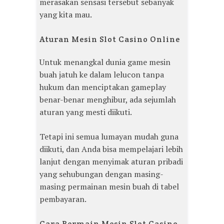
merasakan sensasi tersebut sebanyak
yang kita mau.
Aturan Mesin Slot Casino Online
Untuk menangkal dunia game mesin
buah jatuh ke dalam lelucon tanpa
hukum dan menciptakan gameplay
benar-benar menghibur, ada sejumlah
aturan yang mesti diikuti.
Tetapi ini semua lumayan mudah guna
diikuti, dan Anda bisa mempelajari lebih
lanjut dengan menyimak aturan pribadi
yang sehubungan dengan masing-
masing permainan mesin buah di tabel
pembayaran.
Cara Bermain Mesin Slot Casino