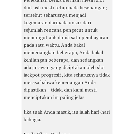
Penekanan ketika bermain mesin slot
duit asli mesti tetap pada kesenangan;
tersebut seharusnya menjadi
kegemaran daripada unsur dari
sejumlah rencana pengecut untuk
memungut alih dunia satu pembayaran
pada satu waktu. Anda bakal
memenangkan beberapa, Anda bakal
kehilangan beberapa, dan sedangkan
ada jutawan yang diciptakan oleh slot
jackpot progresif , kita seharusnya tidak
merasa bahwa kemenangan Anda
dipastikan – tidak, dan kami mesti
menciptakan ini paling jelas.
Jika tuah Anda masuk, itu ialah hari-hari
bahagia.