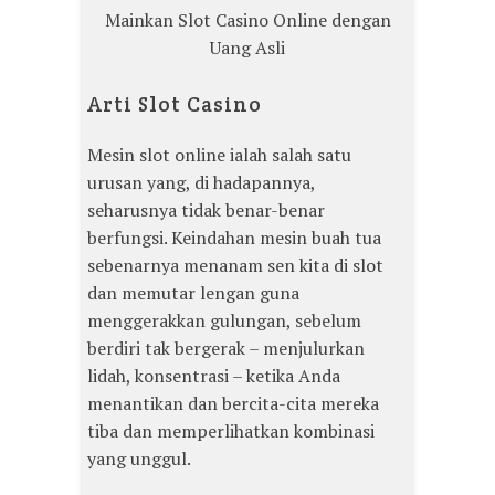
Mainkan Slot Casino Online dengan
Uang Asli
Arti Slot Casino
Mesin slot online ialah salah satu
urusan yang, di hadapannya,
seharusnya tidak benar-benar
berfungsi. Keindahan mesin buah tua
sebenarnya menanam sen kita di slot
dan memutar lengan guna
menggerakkan gulungan, sebelum
berdiri tak bergerak – menjulurkan
lidah, konsentrasi – ketika Anda
menantikan dan bercita-cita mereka
tiba dan memperlihatkan kombinasi
yang unggul.