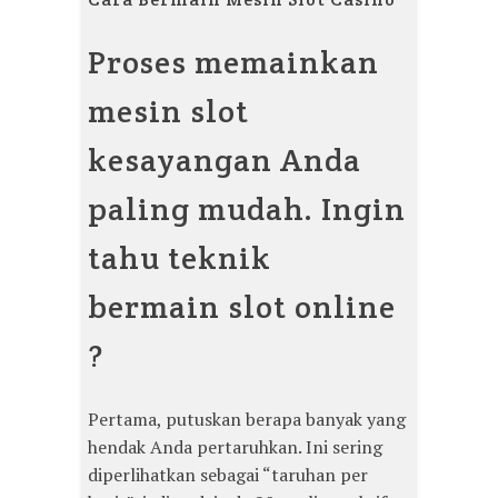
Proses memainkan
mesin slot
kesayangan Anda
paling mudah. Ingin
tahu teknik
bermain slot online
?
Pertama, putuskan berapa banyak yang
hendak Anda pertaruhkan. Ini sering
diperlihatkan sebagai “taruhan per