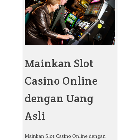
Mainkan Slot
Casino Online
dengan Uang
Asli
Mainkan Slot Casino Online dengan