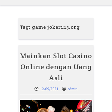
Tag:
game joker123.org
Mainkan Slot Casino
Online dengan Uang
Asli
12/09/2021
admin