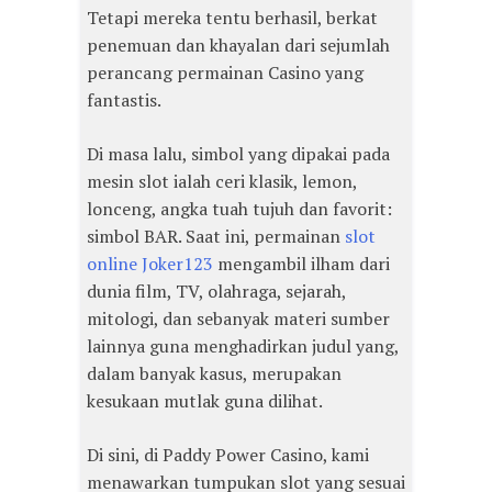
Tetapi mereka tentu berhasil, berkat
penemuan dan khayalan dari sejumlah
perancang permainan Casino yang
fantastis.
Di masa lalu, simbol yang dipakai pada
mesin slot ialah ceri klasik, lemon,
lonceng, angka tuah tujuh dan favorit:
simbol BAR. Saat ini, permainan
slot
online Joker123
mengambil ilham dari
dunia film, TV, olahraga, sejarah,
mitologi, dan sebanyak materi sumber
lainnya guna menghadirkan judul yang,
dalam banyak kasus, merupakan
kesukaan mutlak guna dilihat.
Di sini, di Paddy Power Casino, kami
menawarkan tumpukan slot yang sesuai