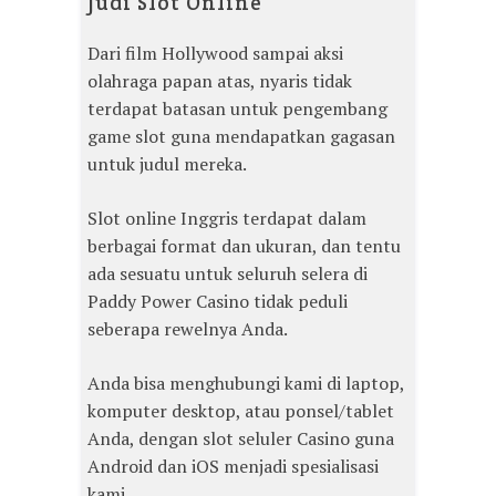
Judi Slot Online
Dari film Hollywood sampai aksi
olahraga papan atas, nyaris tidak
terdapat batasan untuk pengembang
game slot guna mendapatkan gagasan
untuk judul mereka.
Slot online Inggris terdapat dalam
berbagai format dan ukuran, dan tentu
ada sesuatu untuk seluruh selera di
Paddy Power Casino tidak peduli
seberapa rewelnya Anda.
Anda bisa menghubungi kami di laptop,
komputer desktop, atau ponsel/tablet
Anda, dengan slot seluler Casino guna
Android dan iOS menjadi spesialisasi
kami.