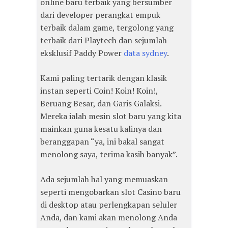
online baru terbaik yang bersumber
dari developer perangkat empuk
terbaik dalam game, tergolong yang
terbaik dari Playtech dan sejumlah
eksklusif Paddy Power
data sydney
.
Kami paling tertarik dengan klasik
instan seperti Coin! Koin! Koin!,
Beruang Besar, dan Garis Galaksi.
Mereka ialah mesin slot baru yang kita
mainkan guna kesatu kalinya dan
beranggapan “ya, ini bakal sangat
menolong saya, terima kasih banyak”.
Ada sejumlah hal yang memuaskan
seperti mengobarkan slot Casino baru
di desktop atau perlengkapan seluler
Anda, dan kami akan menolong Anda