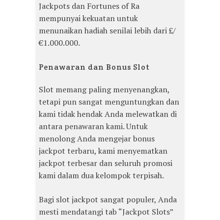
Jackpots dan Fortunes of Ra
mempunyai kekuatan untuk
menunaikan hadiah senilai lebih dari £/
€1.000.000.
Penawaran dan Bonus Slot
Slot memang paling menyenangkan,
tetapi pun sangat menguntungkan dan
kami tidak hendak Anda melewatkan di
antara penawaran kami. Untuk
menolong Anda mengejar bonus
jackpot terbaru, kami menyematkan
jackpot terbesar dan seluruh promosi
kami dalam dua kelompok terpisah.
Bagi slot jackpot sangat populer, Anda
mesti mendatangi tab “Jackpot Slots”