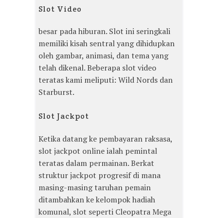
Slot Video
besar pada hiburan. Slot ini seringkali
memiliki kisah sentral yang dihidupkan
oleh gambar, animasi, dan tema yang
telah dikenal. Beberapa slot video
teratas kami meliputi: Wild Nords dan
Starburst.
Slot Jackpot
Ketika datang ke pembayaran raksasa,
slot jackpot online ialah pemintal
teratas dalam permainan. Berkat
struktur jackpot progresif di mana
masing-masing taruhan pemain
ditambahkan ke kelompok hadiah
komunal, slot seperti Cleopatra Mega