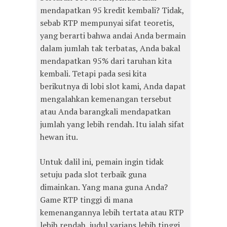
mendapatkan 95 kredit kembali? Tidak,
sebab RTP mempunyai sifat teoretis,
yang berarti bahwa andai Anda bermain
dalam jumlah tak terbatas, Anda bakal
mendapatkan 95% dari taruhan kita
kembali. Tetapi pada sesi kita
berikutnya di lobi slot kami, Anda dapat
mengalahkan kemenangan tersebut
atau Anda barangkali mendapatkan
jumlah yang lebih rendah. Itu ialah sifat
hewan itu.
Untuk dalil ini, pemain ingin tidak
setuju pada slot terbaik guna
dimainkan. Yang mana guna Anda?
Game RTP tinggi di mana
kemenangannya lebih tertata atau RTP
lebih rendah, judul varians lebih tinggi