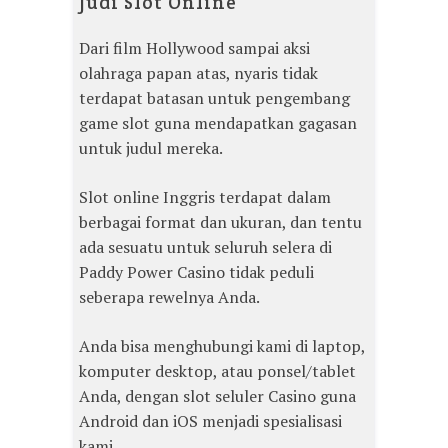
Judi Slot Online
Dari film Hollywood sampai aksi
olahraga papan atas, nyaris tidak
terdapat batasan untuk pengembang
game slot guna mendapatkan gagasan
untuk judul mereka.
Slot online Inggris terdapat dalam
berbagai format dan ukuran, dan tentu
ada sesuatu untuk seluruh selera di
Paddy Power Casino tidak peduli
seberapa rewelnya Anda.
Anda bisa menghubungi kami di laptop,
komputer desktop, atau ponsel/tablet
Anda, dengan slot seluler Casino guna
Android dan iOS menjadi spesialisasi
kami.