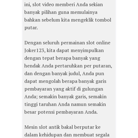
ini, slot video memberi Anda sekian
banyak pilihan guna memulainya
bahkan sebelum kita mengeklik tombol
putar.
Dengan seluruh permainan slot online
Joker123, kita dapat menyimpulkan
dengan tepat berapa banyak yang
hendak Anda pertaruhkan per putaran,
dan dengan banyak judul, Anda pun
dapat mengolah berapa banyak garis
pembayaran yang aktif di gulungan
Anda; semakin banyak garis, semakin
tinggi taruhan Anda namun semakin
besar potensi pembayaran Anda.
Mesin slot antik bakal berputar ke
dalam kehidupan dan membuat segala