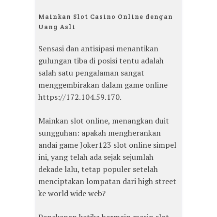
Mainkan Slot Casino Online dengan
Uang Asli
Sensasi dan antisipasi menantikan
gulungan tiba di posisi tentu adalah
salah satu pengalaman sangat
menggembirakan dalam game online
https://172.104.59.170.
Mainkan slot online, menangkan duit
sungguhan: apakah mengherankan
andai game Joker123 slot online simpel
ini, yang telah ada sejak sejumlah
dekade lalu, tetap populer setelah
menciptakan lompatan dari high street
ke world wide web?