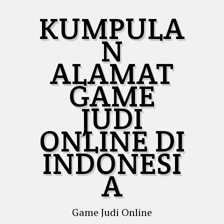
S
KUMPULA
k
i
N
p
t
ALAMAT
o
c
GAME
o
JUDI
n
t
ONLINE DI
e
n
INDONESI
t
A
Game Judi Online