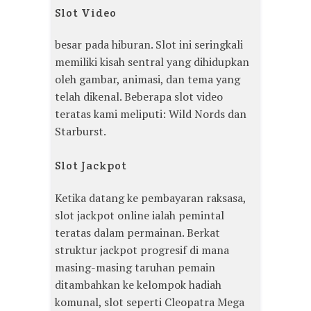
Slot Video
besar pada hiburan. Slot ini seringkali
memiliki kisah sentral yang dihidupkan
oleh gambar, animasi, dan tema yang
telah dikenal. Beberapa slot video
teratas kami meliputi: Wild Nords dan
Starburst.
Slot Jackpot
Ketika datang ke pembayaran raksasa,
slot jackpot online ialah pemintal
teratas dalam permainan. Berkat
struktur jackpot progresif di mana
masing-masing taruhan pemain
ditambahkan ke kelompok hadiah
komunal, slot seperti Cleopatra Mega