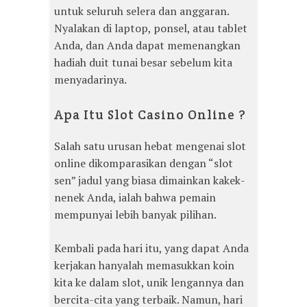
untuk seluruh selera dan anggaran.
Nyalakan di laptop, ponsel, atau tablet
Anda, dan Anda dapat memenangkan
hadiah duit tunai besar sebelum kita
menyadarinya.
Apa Itu Slot Casino Online ?
Salah satu urusan hebat mengenai slot
online dikomparasikan dengan “slot
sen” jadul yang biasa dimainkan kakek-
nenek Anda, ialah bahwa pemain
mempunyai lebih banyak pilihan.
Kembali pada hari itu, yang dapat Anda
kerjakan hanyalah memasukkan koin
kita ke dalam slot, unik lengannya dan
bercita-cita yang terbaik. Namun, hari