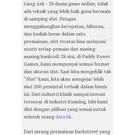
Uang Asli – Di dunia game online, tidak
ada teknik yang lebih baik guna bermain
di samping slot. Dengan
menggabungkan kecepatan, hiburan,
dan hadiah besar dalam satu
permainan, slot teratas bisa melayani
nyaris setiap pemain dan masing-
masing bankroll. Di sini, di Paddy Power
Games, kami mempunyai semua format
dan ukuran slot. Saat kita mengeklik tab
“Slot” kami, kita akan mengejar lebih
dari 200 pemintal terbaik dalam bisnis
ini. Dari industri klasik sampai inovasi
teranyar di industri iGaming, lobi kami
diisi dengan pilihan yang sesuai untuk
seluruh orang
data hk
.
Dari sarang permainan backstreet yang