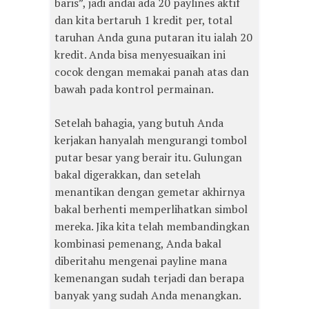
baris”, jadi andai ada 20 paylines aktif
dan kita bertaruh 1 kredit per, total
taruhan Anda guna putaran itu ialah 20
kredit. Anda bisa menyesuaikan ini
cocok dengan memakai panah atas dan
bawah pada kontrol permainan.
Setelah bahagia, yang butuh Anda
kerjakan hanyalah mengurangi tombol
putar besar yang berair itu. Gulungan
bakal digerakkan, dan setelah
menantikan dengan gemetar akhirnya
bakal berhenti memperlihatkan simbol
mereka. Jika kita telah membandingkan
kombinasi pemenang, Anda bakal
diberitahu mengenai payline mana
kemenangan sudah terjadi dan berapa
banyak yang sudah Anda menangkan.