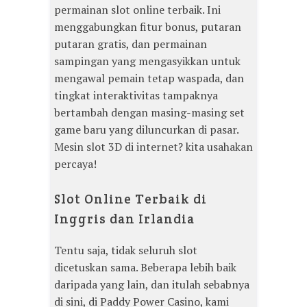
permainan slot online terbaik. Ini
menggabungkan fitur bonus, putaran
putaran gratis, dan permainan
sampingan yang mengasyikkan untuk
mengawal pemain tetap waspada, dan
tingkat interaktivitas tampaknya
bertambah dengan masing-masing set
game baru yang diluncurkan di pasar.
Mesin slot 3D di internet? kita usahakan
percaya!
Slot Online Terbaik di
Inggris dan Irlandia
Tentu saja, tidak seluruh slot
dicetuskan sama. Beberapa lebih baik
daripada yang lain, dan itulah sebabnya
di sini, di Paddy Power Casino, kami