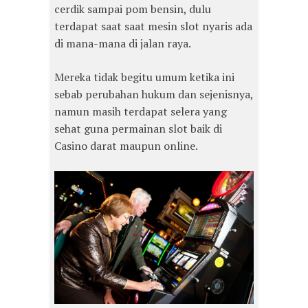
cerdik sampai pom bensin, dulu
terdapat saat saat mesin slot nyaris ada
di mana-mana di jalan raya.
Mereka tidak begitu umum ketika ini
sebab perubahan hukum dan sejenisnya,
namun masih terdapat selera yang
sehat guna permainan slot baik di
Casino darat maupun online.