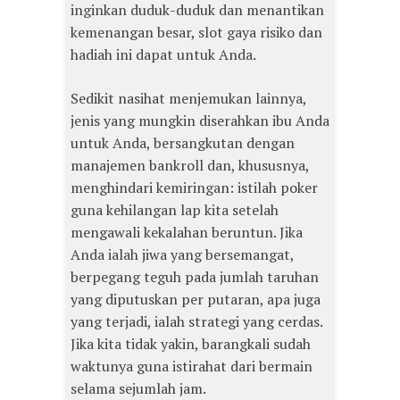
inginkan duduk-duduk dan menantikan
kemenangan besar, slot gaya risiko dan
hadiah ini dapat untuk Anda.
Sedikit nasihat menjemukan lainnya,
jenis yang mungkin diserahkan ibu Anda
untuk Anda, bersangkutan dengan
manajemen bankroll dan, khususnya,
menghindari kemiringan: istilah poker
guna kehilangan lap kita setelah
mengawali kekalahan beruntun. Jika
Anda ialah jiwa yang bersemangat,
berpegang teguh pada jumlah taruhan
yang diputuskan per putaran, apa juga
yang terjadi, ialah strategi yang cerdas.
Jika kita tidak yakin, barangkali sudah
waktunya guna istirahat dari bermain
selama sejumlah jam.