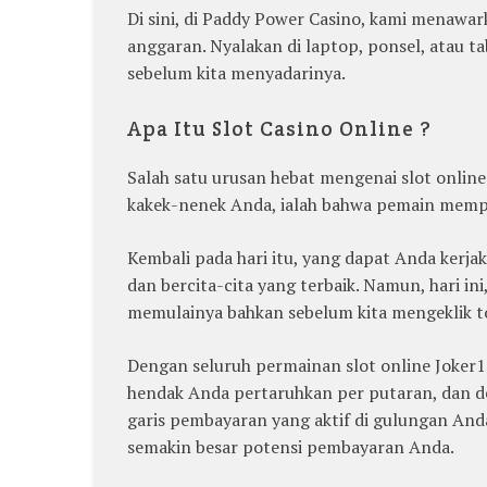
Di sini, di Paddy Power Casino, kami menawar
anggaran. Nyalakan di laptop, ponsel, atau 
sebelum kita menyadarinya.
Apa Itu Slot Casino Online ?
Salah satu urusan hebat mengenai slot online
kakek-nenek Anda, ialah bahwa pemain mempu
Kembali pada hari itu, yang dapat Anda kerja
dan bercita-cita yang terbaik. Namun, hari in
memulainya bahkan sebelum kita mengeklik t
Dengan seluruh permainan slot online Joker
hendak Anda pertaruhkan per putaran, dan d
garis pembayaran yang aktif di gulungan And
semakin besar potensi pembayaran Anda.