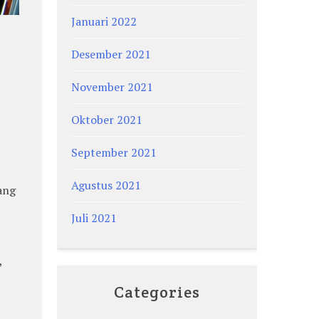
Januari 2022
Desember 2021
November 2021
Oktober 2021
September 2021
Agustus 2021
ang
Juli 2021
,
Categories