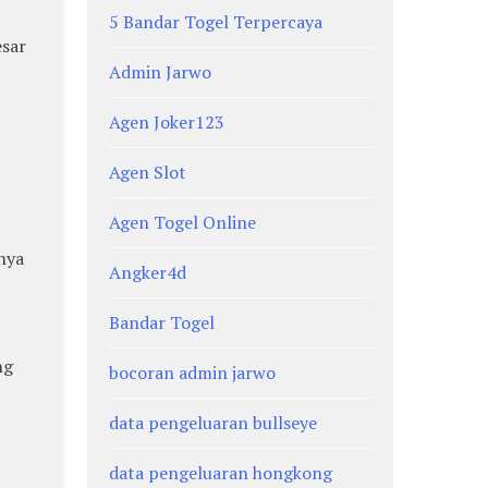
5 Bandar Togel Terpercaya
esar
Admin Jarwo
Agen Joker123
Agen Slot
Agen Togel Online
nya
Angker4d
Bandar Togel
ng
bocoran admin jarwo
data pengeluaran bullseye
data pengeluaran hongkong