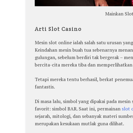
Mainkan Slot
Arti Slot Casino
Mesin slot online ialah salah satu urusan yan
Keindahan mesin buah tua sebenarnya menan
gulungan, sebelum berdiri tak bergerak – men
bercita-cita mereka tiba dan memperlihatkan
Tetapi mereka tentu berhasil, berkat penem
fantastis.
Di masa lalu, simbol yang dipakai pada mesin s
favorit: simbol BAR. Saat ini, permainan
slot 
sejarah, mitologi, dan sebanyak materi sumbe
merupakan kesukaan mutlak guna dilihat.