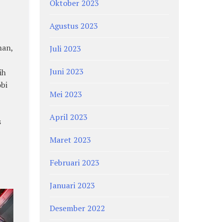
Oktober 2023
Agustus 2023
nan,
Juli 2023
Juni 2023
ih
obi
Mei 2023
April 2023
s
Maret 2023
Februari 2023
Januari 2023
Desember 2022