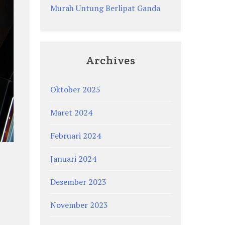
Murah Untung Berlipat Ganda
Archives
Oktober 2025
Maret 2024
Februari 2024
Januari 2024
Desember 2023
November 2023