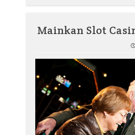
Mainkan Slot Casi