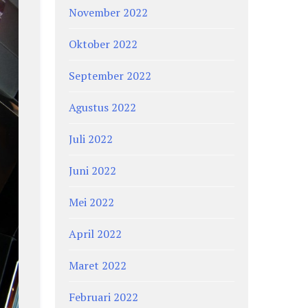
November 2022
Oktober 2022
September 2022
Agustus 2022
Juli 2022
Juni 2022
Mei 2022
April 2022
Maret 2022
Februari 2022