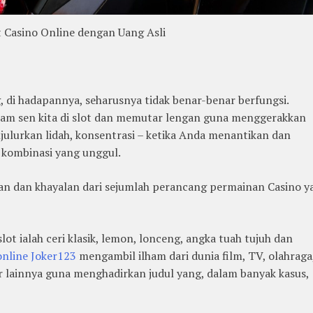
 Casino Online dengan Uang Asli
g, di hadapannya, seharusnya tidak benar-benar berfungsi.
am sen kita di slot dan memutar lengan guna menggerakkan
julurkan lidah, konsentrasi – ketika Anda menantikan dan
 kombinasi yang unggul.
uan dan khayalan dari sejumlah perancang permainan Casino y
lot ialah ceri klasik, lemon, lonceng, angka tuah tujuh dan
online Joker123
mengambil ilham dari dunia film, TV, olahraga
r lainnya guna menghadirkan judul yang, dalam banyak kasus,