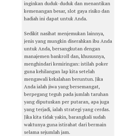
inginkan duduk-duduk dan menantikan
kemenangan besar, slot gaya risiko dan
hadiah ini dapat untuk Anda.
Sedikit nasihat menjemukan lainnya,
jenis yang mungkin diserahkan ibu Anda
untuk Anda, bersangkutan dengan
manajemen bankroll dan, khususnya,
menghindari kemiringan: istilah poker
guna kehilangan lap kita setelah
mengawali kekalahan beruntun. Jika
Anda ialah jiwa yang bersemangat,
berpegang teguh pada jumlah taruhan
yang diputuskan per putaran, apa juga
yang terjadi, ialah strategi yang cerdas.
Jika kita tidak yakin, barangkali sudah
waktunya guna istirahat dari bermain
selama sejumlah jam.