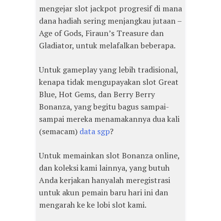
mengejar slot jackpot progresif di mana
dana hadiah sering menjangkau jutaan –
Age of Gods, Firaun’s Treasure dan
Gladiator, untuk melafalkan beberapa.
Untuk gameplay yang lebih tradisional,
kenapa tidak mengupayakan slot Great
Blue, Hot Gems, dan Berry Berry
Bonanza, yang begitu bagus sampai-
sampai mereka menamakannya dua kali
(semacam)
data sgp
?
Untuk memainkan slot Bonanza online,
dan koleksi kami lainnya, yang butuh
Anda kerjakan hanyalah meregistrasi
untuk akun pemain baru hari ini dan
mengarah ke ke lobi slot kami.