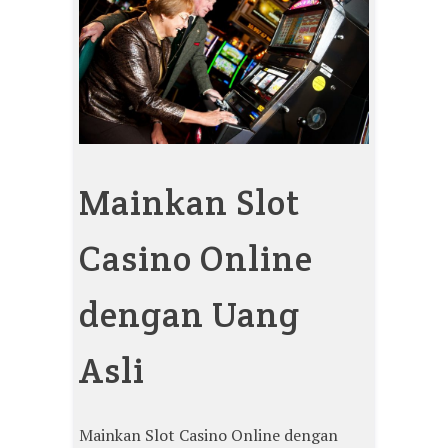
Mainkan Slot
Casino Online
dengan Uang
Asli
Mainkan Slot Casino Online dengan