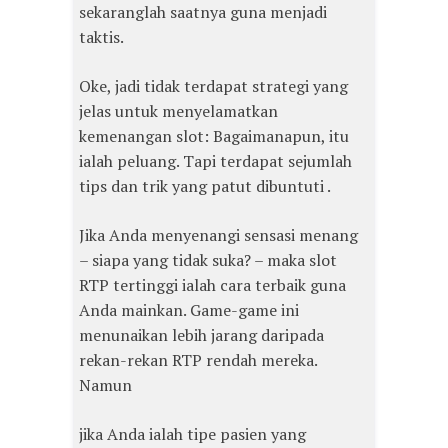
sekaranglah saatnya guna menjadi
taktis.
Oke, jadi tidak terdapat strategi yang
jelas untuk menyelamatkan
kemenangan slot: Bagaimanapun, itu
ialah peluang. Tapi terdapat sejumlah
tips dan trik yang patut dibuntuti .
Jika Anda menyenangi sensasi menang
– siapa yang tidak suka? – maka slot
RTP tertinggi ialah cara terbaik guna
Anda mainkan. Game-game ini
menunaikan lebih jarang daripada
rekan-rekan RTP rendah mereka.
Namun
jika Anda ialah tipe pasien yang