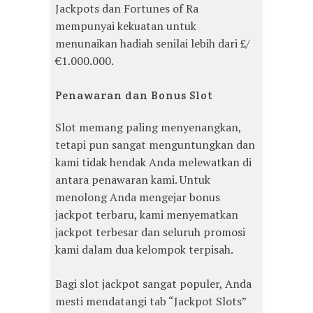
Jackpots dan Fortunes of Ra
mempunyai kekuatan untuk
menunaikan hadiah senilai lebih dari £/
€1.000.000.
Penawaran dan Bonus Slot
Slot memang paling menyenangkan,
tetapi pun sangat menguntungkan dan
kami tidak hendak Anda melewatkan di
antara penawaran kami. Untuk
menolong Anda mengejar bonus
jackpot terbaru, kami menyematkan
jackpot terbesar dan seluruh promosi
kami dalam dua kelompok terpisah.
Bagi slot jackpot sangat populer, Anda
mesti mendatangi tab “Jackpot Slots”