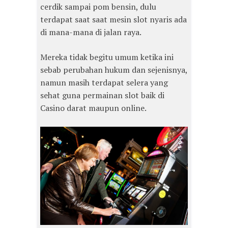
cerdik sampai pom bensin, dulu
terdapat saat saat mesin slot nyaris ada
di mana-mana di jalan raya.
Mereka tidak begitu umum ketika ini
sebab perubahan hukum dan sejenisnya,
namun masih terdapat selera yang
sehat guna permainan slot baik di
Casino darat maupun online.