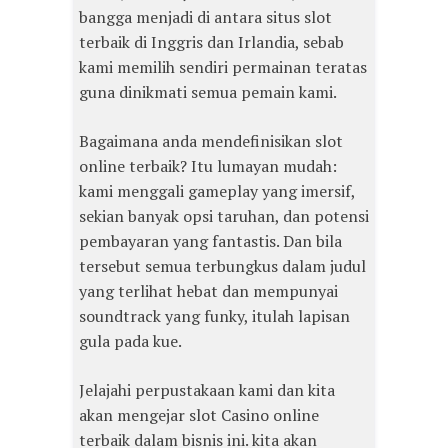
bangga menjadi di antara situs slot
terbaik di Inggris dan Irlandia, sebab
kami memilih sendiri permainan teratas
guna dinikmati semua pemain kami.
Bagaimana anda mendefinisikan slot
online terbaik? Itu lumayan mudah:
kami menggali gameplay yang imersif,
sekian banyak opsi taruhan, dan potensi
pembayaran yang fantastis. Dan bila
tersebut semua terbungkus dalam judul
yang terlihat hebat dan mempunyai
soundtrack yang funky, itulah lapisan
gula pada kue.
Jelajahi perpustakaan kami dan kita
akan mengejar slot Casino online
terbaik dalam bisnis ini. kita akan