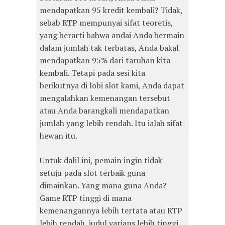
mendapatkan 95 kredit kembali? Tidak,
sebab RTP mempunyai sifat teoretis,
yang berarti bahwa andai Anda bermain
dalam jumlah tak terbatas, Anda bakal
mendapatkan 95% dari taruhan kita
kembali. Tetapi pada sesi kita
berikutnya di lobi slot kami, Anda dapat
mengalahkan kemenangan tersebut
atau Anda barangkali mendapatkan
jumlah yang lebih rendah. Itu ialah sifat
hewan itu.
Untuk dalil ini, pemain ingin tidak
setuju pada slot terbaik guna
dimainkan. Yang mana guna Anda?
Game RTP tinggi di mana
kemenangannya lebih tertata atau RTP
lebih rendah, judul varians lebih tinggi