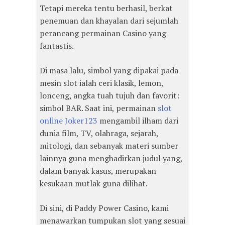
Tetapi mereka tentu berhasil, berkat
penemuan dan khayalan dari sejumlah
perancang permainan Casino yang
fantastis.
Di masa lalu, simbol yang dipakai pada
mesin slot ialah ceri klasik, lemon,
lonceng, angka tuah tujuh dan favorit:
simbol BAR. Saat ini, permainan
slot
online Joker123
mengambil ilham dari
dunia film, TV, olahraga, sejarah,
mitologi, dan sebanyak materi sumber
lainnya guna menghadirkan judul yang,
dalam banyak kasus, merupakan
kesukaan mutlak guna dilihat.
Di sini, di Paddy Power Casino, kami
menawarkan tumpukan slot yang sesuai