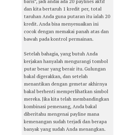
baris”, jadi andai ada 20 paylines aktif
dan kita bertaruh 1 kredit per, total
taruhan Anda guna putaran itu ialah 20
kredit. Anda bisa menyesuaikan ini
cocok dengan memakai panah atas dan
bawah pada kontrol permainan.
Setelah bahagia, yang butuh Anda
kerjakan hanyalah mengurangi tombol
putar besar yang berair itu. Gulungan
bakal digerakkan, dan setelah
menantikan dengan gemetar akhirnya
bakal berhenti memperlihatkan simbol
mereka. Jika kita telah membandingkan
kombinasi pemenang, Anda bakal
diberitahu mengenai payline mana
kemenangan sudah terjadi dan berapa
banyak yang sudah Anda menangkan.