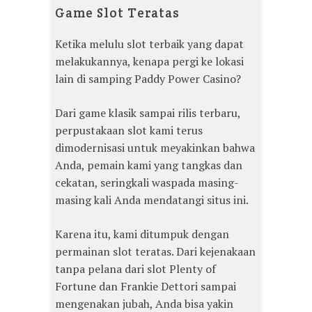
Game Slot Teratas
Ketika melulu slot terbaik yang dapat
melakukannya, kenapa pergi ke lokasi
lain di samping Paddy Power Casino?
Dari game klasik sampai rilis terbaru,
perpustakaan slot kami terus
dimodernisasi untuk meyakinkan bahwa
Anda, pemain kami yang tangkas dan
cekatan, seringkali waspada masing-
masing kali Anda mendatangi situs ini.
Karena itu, kami ditumpuk dengan
permainan slot teratas. Dari kejenakaan
tanpa pelana dari slot Plenty of
Fortune dan Frankie Dettori sampai
mengenakan jubah, Anda bisa yakin