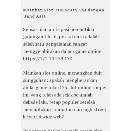
Mainkan Slot Casino Online dengan
Uang Asli
Sensasi dan antisipasi menantikan
gulungan tiba di posisi tentu adalah
salah satu pengalaman sangat
menggembirakan dalam game online
https://172.104.59.170.
Mainkan slot online, menangkan duit
sungguhan: apakah mengherankan
andai game Joker123 slot online simpel
ini, yang telah ada sejak sejumlah
dekade lalu, tetap populer setelah
menciptakan lompatan dari high street
ke world wide web?