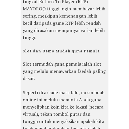
tingkat Return To Player (RTP)
MAYORQQ tinggi ingin membayar lebih
sering, meskipun kemenangan lebih
kecil daripada game RTP lebih rendah
yang dirasakan mempunyai varian lebih
tinggi.
Slot dan Demo Mudah guna Pemula
Slot termudah guna pemula ialah slot
yang melulu menawarkan faedah paling
dasar.
Seperti di arcade masa lalu, mesin buah
online ini melulu meminta Anda guna
menyelipkan koin kita ke lokasi (secara
virtual), tekan tombol putar dan
tunggu untuk menyaksikan apakah kita
telah membandingkan tiga atau lebih