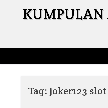
S
KUMPULAN 
k
i
p
t
o
c
o
n
t
e
n
t
Tag:
joker123 slo