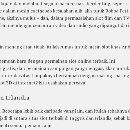
hidupan dan membuat segala macam suara berdenting, seperti
 dalam mesin cuci sebab kesalahan alih-alih tunik Bobba Fett.
e, aksinya mulus – dan, dalam permasalahan slot film dan TV
t dan mendengar semburan video dan audio yang dipungut dari
n menang atau tidak: itulah rumus untuk mesin slot khas And
emuan baru dengan permainan slot online terbaik. Ini
n gratis, dan permainan sampingan yang mengasyikkan untuk
 interaktivitas tampaknya bertambah dengan masing-masing 
ot 3D di internet? kita usahakan percaya!
an Irlandia
. Beberapa lebih baik daripada yang lain, dan itulah sebabnya d
di di antara situs slot terbaik di Inggris dan Irlandia, sebab 
kmati semua pemain kami.