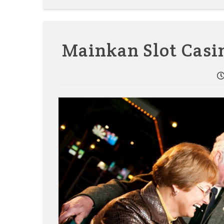
Mainkan Slot Casi