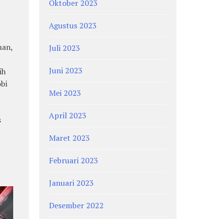
Oktober 2023
Agustus 2023
nan,
Juli 2023
Juni 2023
ih
obi
Mei 2023
April 2023
s
Maret 2023
Februari 2023
Januari 2023
Desember 2022