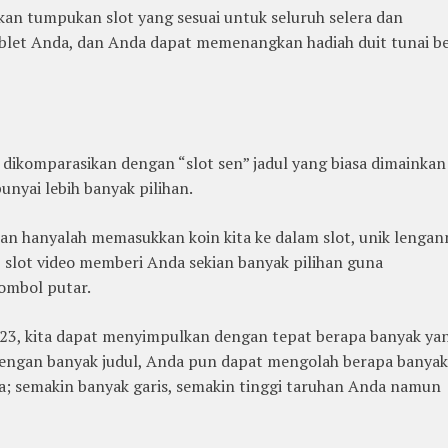
kan tumpukan slot yang sesuai untuk seluruh selera dan
tablet Anda, dan Anda dapat memenangkan hadiah duit tunai b
 dikomparasikan dengan “slot sen” jadul yang biasa dimainkan
nyai lebih banyak pilihan.
kan hanyalah memasukkan koin kita ke dalam slot, unik lengan
i, slot video memberi Anda sekian banyak pilihan guna
ombol putar.
123, kita dapat menyimpulkan dengan tepat berapa banyak ya
engan banyak judul, Anda pun dapat mengolah berapa banyak
a; semakin banyak garis, semakin tinggi taruhan Anda namun