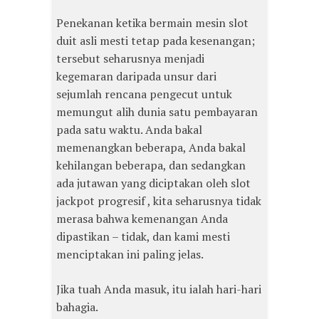
Penekanan ketika bermain mesin slot
duit asli mesti tetap pada kesenangan;
tersebut seharusnya menjadi
kegemaran daripada unsur dari
sejumlah rencana pengecut untuk
memungut alih dunia satu pembayaran
pada satu waktu. Anda bakal
memenangkan beberapa, Anda bakal
kehilangan beberapa, dan sedangkan
ada jutawan yang diciptakan oleh slot
jackpot progresif , kita seharusnya tidak
merasa bahwa kemenangan Anda
dipastikan – tidak, dan kami mesti
menciptakan ini paling jelas.
Jika tuah Anda masuk, itu ialah hari-hari
bahagia.