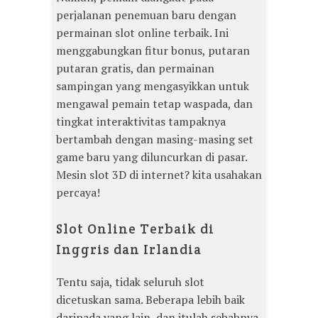
perjalanan penemuan baru dengan
permainan slot online terbaik. Ini
menggabungkan fitur bonus, putaran
putaran gratis, dan permainan
sampingan yang mengasyikkan untuk
mengawal pemain tetap waspada, dan
tingkat interaktivitas tampaknya
bertambah dengan masing-masing set
game baru yang diluncurkan di pasar.
Mesin slot 3D di internet? kita usahakan
percaya!
Slot Online Terbaik di
Inggris dan Irlandia
Tentu saja, tidak seluruh slot
dicetuskan sama. Beberapa lebih baik
daripada yang lain, dan itulah sebabnya