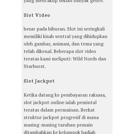
yang mencakup sekian banyak genre.
Slot Video
besar pada hiburan. Slot ini seringkali
memiliki kisah sentral yang dihidupkan
oleh gambar, animasi, dan tema yang
telah dikenal. Beberapa slot video
teratas kami meliputi: Wild Nords dan
Starburst.
Slot Jackpot
Ketika datang ke pembayaran raksasa,
slot jackpot online ialah pemintal
teratas dalam permainan. Berkat
struktur jackpot progresif di mana
masing-masing taruhan pemain
ditambahkan ke kelompok hadiah