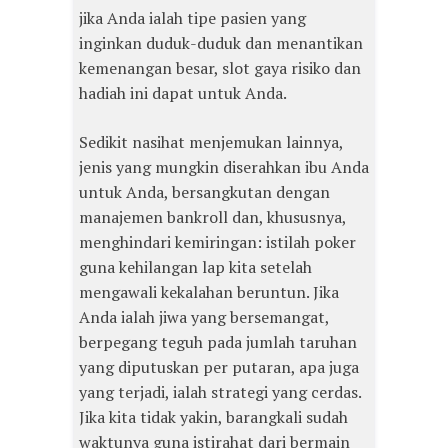
jika Anda ialah tipe pasien yang
inginkan duduk-duduk dan menantikan
kemenangan besar, slot gaya risiko dan
hadiah ini dapat untuk Anda.
Sedikit nasihat menjemukan lainnya,
jenis yang mungkin diserahkan ibu Anda
untuk Anda, bersangkutan dengan
manajemen bankroll dan, khususnya,
menghindari kemiringan: istilah poker
guna kehilangan lap kita setelah
mengawali kekalahan beruntun. Jika
Anda ialah jiwa yang bersemangat,
berpegang teguh pada jumlah taruhan
yang diputuskan per putaran, apa juga
yang terjadi, ialah strategi yang cerdas.
Jika kita tidak yakin, barangkali sudah
waktunya guna istirahat dari bermain