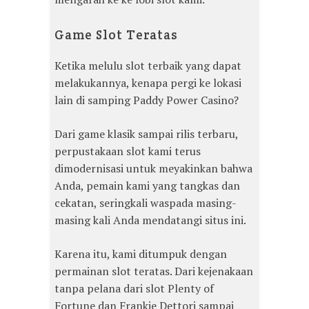
Game Slot Teratas
Ketika melulu slot terbaik yang dapat
melakukannya, kenapa pergi ke lokasi
lain di samping Paddy Power Casino?
Dari game klasik sampai rilis terbaru,
perpustakaan slot kami terus
dimodernisasi untuk meyakinkan bahwa
Anda, pemain kami yang tangkas dan
cekatan, seringkali waspada masing-
masing kali Anda mendatangi situs ini.
Karena itu, kami ditumpuk dengan
permainan slot teratas. Dari kejenakaan
tanpa pelana dari slot Plenty of
Fortune dan Frankie Dettori sampai