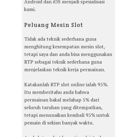
Android dan iOS menjadi spesialisasi
kami.
Peluang Mesin Slot
Tidak ada teknik sederhana guna
menghitung kesempatan mesin slot,
tetapi saya dan anda bisa menggunakan
RTP sebagai teknik sederhana guna
menjelaskan teknik kerja permainan.
Katakanlah RTP slot online ialah 95%.
Itu memberitahu anda bahwa
permainan bakal melahap 5% dari
seluruh taruhan yang ditempatkan,
tetapi menunaikan kembali 95% untuk
pemain di sekian banyak waktu.