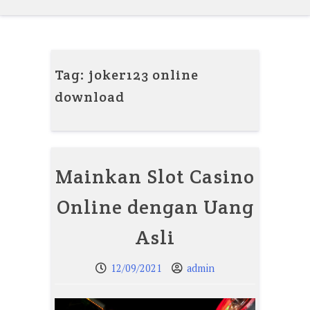
Tag:
joker123 online
download
Mainkan Slot Casino
Online dengan Uang
Asli
12/09/2021
admin