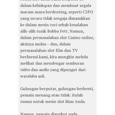
dalam kehidupan dan membuat segala
macam suara berdenting, seperti C3PO
yang secara tidak sengaja dimasukkan
ke dalam mesin cuci sebab kesalahan
alih-alih tunik Bobba Fett. Namun,
dalam permasalahan slot Casino online,
aksinya mulus – dan, dalam
permasalahan slot film dan TV
berlisensi kami, kita mungkin melulu
melihat dan mendengar semburan
video dan audio yang dipungut dari
waralaba asli.
Gulungan berputar, gulungan berhenti,
pemain menang atau tidak: itulah
rumus untuk mesin slot khas Anda.
Namun, pemain diangkut pada