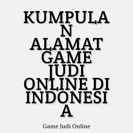
S
KUMPULA
k
i
N
p
t
ALAMAT
o
c
GAME
o
JUDI
n
t
ONLINE DI
e
n
INDONESI
t
A
Game Judi Online