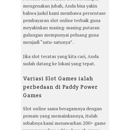
mengenakan jubah, Anda bisa yakin
bahwa judul kami membawa persentase
pembayaran slot online terbaik guna
meyakinkan masing-masing putaran
gulungan mempunyai peluang guna
menjadi “satu-satunya” .
Jika slot teratas yang kita cari, Anda
sudah datang ke lokasi yang tepat.
Variasi Slot Games ialah
perbedaan di Paddy Power
Games
Slot online sama beragamnya dengan
pemain yang memainkannya, itulah
sebabnya kami menawarkan 200+ game