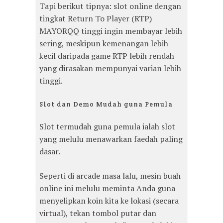
Tapi berikut tipnya: slot online dengan
tingkat Return To Player (RTP)
MAYORQQ tinggi ingin membayar lebih
sering, meskipun kemenangan lebih
kecil daripada game RTP lebih rendah
yang dirasakan mempunyai varian lebih
tinggi.
Slot dan Demo Mudah guna Pemula
Slot termudah guna pemula ialah slot
yang melulu menawarkan faedah paling
dasar.
Seperti di arcade masa lalu, mesin buah
online ini melulu meminta Anda guna
menyelipkan koin kita ke lokasi (secara
virtual), tekan tombol putar dan