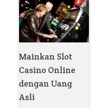
Mainkan Slot
Casino Online
dengan Uang
Asli