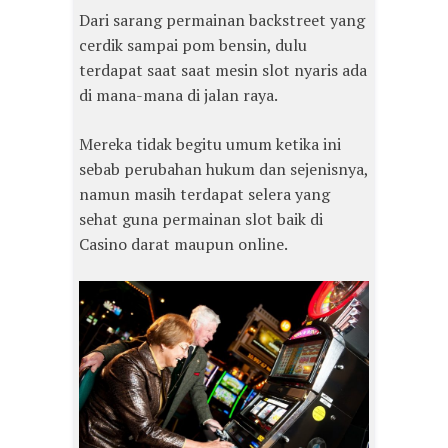
Dari sarang permainan backstreet yang
cerdik sampai pom bensin, dulu
terdapat saat saat mesin slot nyaris ada
di mana-mana di jalan raya.
Mereka tidak begitu umum ketika ini
sebab perubahan hukum dan sejenisnya,
namun masih terdapat selera yang
sehat guna permainan slot baik di
Casino darat maupun online.