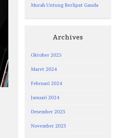
Murah Untung Berlipat Ganda
Archives
Oktober 2025
Maret 2024
Februari 2024
Januari 2024
Desember 2023
November 2023