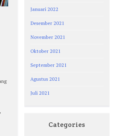
Januari 2022
Desember 2021
November 2021
Oktober 2021
September 2021
Agustus 2021
ang
Juli 2021
,
Categories