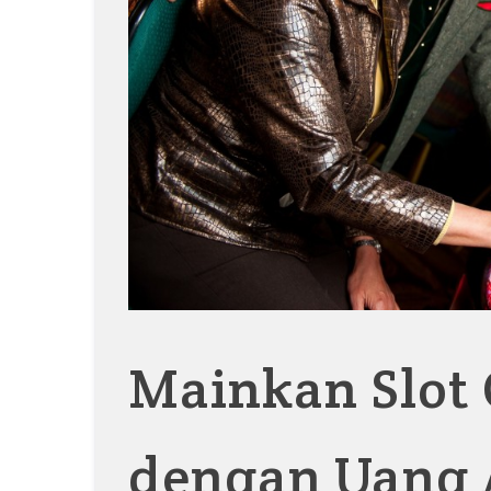
Mainkan Slot 
dengan Uang 