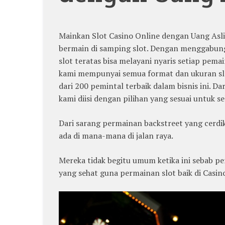
Mainkan Slot Casino Online dengan Uang Asli –
bermain di samping slot. Dengan menggabung
slot teratas bisa melayani nyaris setiap pema
kami mempunyai semua format dan ukuran slot.
dari 200 pemintal terbaik dalam bisnis ini. Dar
kami diisi dengan pilihan yang sesuai untuk 
Dari sarang permainan backstreet yang cerdik
ada di mana-mana di jalan raya.
Mereka tidak begitu umum ketika ini sebab p
yang sehat guna permainan slot baik di Casin