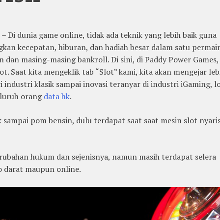
 Di dunia game online, tidak ada teknik yang lebih baik guna
kan kecepatan, hiburan, dan hadiah besar dalam satu permai
in dan masing-masing bankroll. Di sini, di Paddy Power Games,
 Saat kita mengeklik tab “Slot” kami, kita akan mengejar leb
i industri klasik sampai inovasi teranyar di industri iGaming, l
seluruh orang
data hk
.
 sampai pom bensin, dulu terdapat saat saat mesin slot nyari
erubahan hukum dan sejenisnya, namun masih terdapat selera
o darat maupun online.