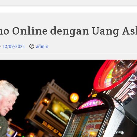
no Online dengan Uang As
12/09/2021
admin