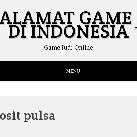
ALAMAT GAME J
DI INDONESIA
Game Judi Online
MENU
osit pulsa