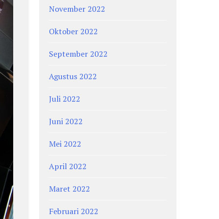
November 2022
Oktober 2022
September 2022
Agustus 2022
Juli 2022
Juni 2022
Mei 2022
April 2022
Maret 2022
Februari 2022