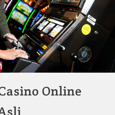
Casino Online
Asli