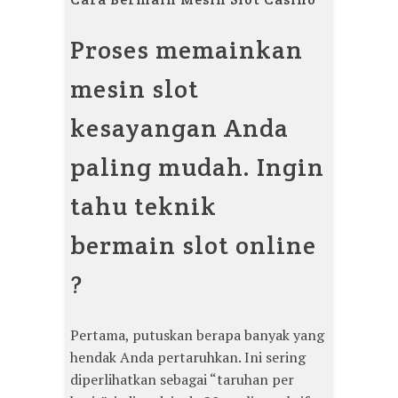
Proses memainkan
mesin slot
kesayangan Anda
paling mudah. Ingin
tahu teknik
bermain slot online
?
Pertama, putuskan berapa banyak yang
hendak Anda pertaruhkan. Ini sering
diperlihatkan sebagai “taruhan per