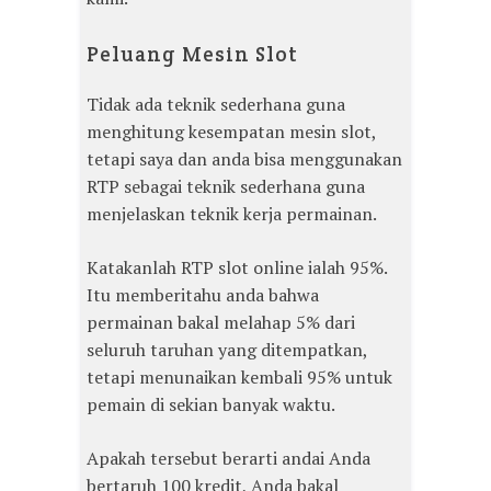
Peluang Mesin Slot
Tidak ada teknik sederhana guna
menghitung kesempatan mesin slot,
tetapi saya dan anda bisa menggunakan
RTP sebagai teknik sederhana guna
menjelaskan teknik kerja permainan.
Katakanlah RTP slot online ialah 95%.
Itu memberitahu anda bahwa
permainan bakal melahap 5% dari
seluruh taruhan yang ditempatkan,
tetapi menunaikan kembali 95% untuk
pemain di sekian banyak waktu.
Apakah tersebut berarti andai Anda
bertaruh 100 kredit, Anda bakal