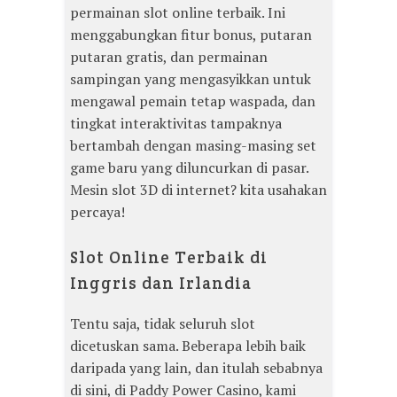
permainan slot online terbaik. Ini
menggabungkan fitur bonus, putaran
putaran gratis, dan permainan
sampingan yang mengasyikkan untuk
mengawal pemain tetap waspada, dan
tingkat interaktivitas tampaknya
bertambah dengan masing-masing set
game baru yang diluncurkan di pasar.
Mesin slot 3D di internet? kita usahakan
percaya!
Slot Online Terbaik di
Inggris dan Irlandia
Tentu saja, tidak seluruh slot
dicetuskan sama. Beberapa lebih baik
daripada yang lain, dan itulah sebabnya
di sini, di Paddy Power Casino, kami