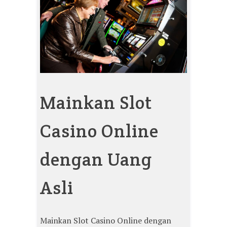
Mainkan Slot
Casino Online
dengan Uang
Asli
Mainkan Slot Casino Online dengan