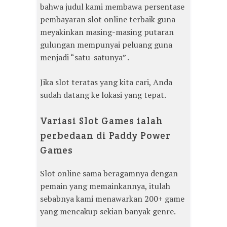
bahwa judul kami membawa persentase
pembayaran slot online terbaik guna
meyakinkan masing-masing putaran
gulungan mempunyai peluang guna
menjadi “satu-satunya” .
Jika slot teratas yang kita cari, Anda
sudah datang ke lokasi yang tepat.
Variasi Slot Games ialah
perbedaan di Paddy Power
Games
Slot online sama beragamnya dengan
pemain yang memainkannya, itulah
sebabnya kami menawarkan 200+ game
yang mencakup sekian banyak genre.