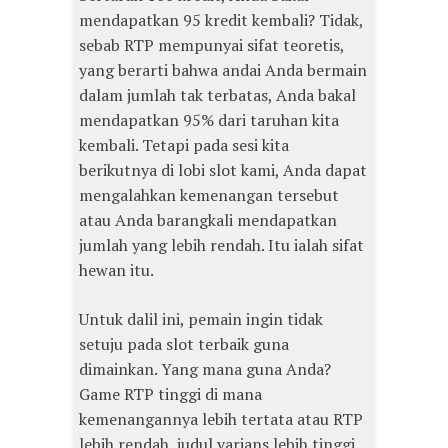
mendapatkan 95 kredit kembali? Tidak,
sebab RTP mempunyai sifat teoretis,
yang berarti bahwa andai Anda bermain
dalam jumlah tak terbatas, Anda bakal
mendapatkan 95% dari taruhan kita
kembali. Tetapi pada sesi kita
berikutnya di lobi slot kami, Anda dapat
mengalahkan kemenangan tersebut
atau Anda barangkali mendapatkan
jumlah yang lebih rendah. Itu ialah sifat
hewan itu.
Untuk dalil ini, pemain ingin tidak
setuju pada slot terbaik guna
dimainkan. Yang mana guna Anda?
Game RTP tinggi di mana
kemenangannya lebih tertata atau RTP
lebih rendah, judul varians lebih tinggi