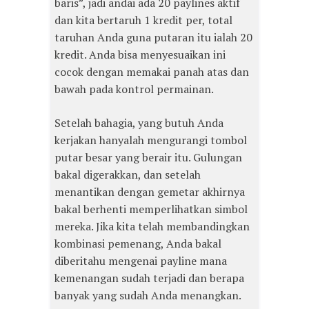
baris”, jadi andai ada 20 paylines aktif
dan kita bertaruh 1 kredit per, total
taruhan Anda guna putaran itu ialah 20
kredit. Anda bisa menyesuaikan ini
cocok dengan memakai panah atas dan
bawah pada kontrol permainan.
Setelah bahagia, yang butuh Anda
kerjakan hanyalah mengurangi tombol
putar besar yang berair itu. Gulungan
bakal digerakkan, dan setelah
menantikan dengan gemetar akhirnya
bakal berhenti memperlihatkan simbol
mereka. Jika kita telah membandingkan
kombinasi pemenang, Anda bakal
diberitahu mengenai payline mana
kemenangan sudah terjadi dan berapa
banyak yang sudah Anda menangkan.