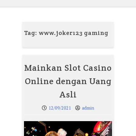
Tag:
www.joker123 gaming
Mainkan Slot Casino
Online dengan Uang
Asli
12/09/2021
admin