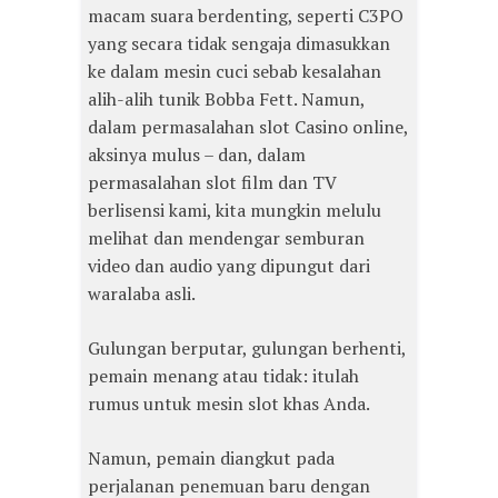
macam suara berdenting, seperti C3PO
yang secara tidak sengaja dimasukkan
ke dalam mesin cuci sebab kesalahan
alih-alih tunik Bobba Fett. Namun,
dalam permasalahan slot Casino online,
aksinya mulus – dan, dalam
permasalahan slot film dan TV
berlisensi kami, kita mungkin melulu
melihat dan mendengar semburan
video dan audio yang dipungut dari
waralaba asli.
Gulungan berputar, gulungan berhenti,
pemain menang atau tidak: itulah
rumus untuk mesin slot khas Anda.
Namun, pemain diangkut pada
perjalanan penemuan baru dengan