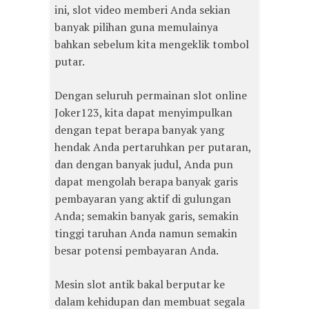
ini, slot video memberi Anda sekian
banyak pilihan guna memulainya
bahkan sebelum kita mengeklik tombol
putar.
Dengan seluruh permainan slot online
Joker123, kita dapat menyimpulkan
dengan tepat berapa banyak yang
hendak Anda pertaruhkan per putaran,
dan dengan banyak judul, Anda pun
dapat mengolah berapa banyak garis
pembayaran yang aktif di gulungan
Anda; semakin banyak garis, semakin
tinggi taruhan Anda namun semakin
besar potensi pembayaran Anda.
Mesin slot antik bakal berputar ke
dalam kehidupan dan membuat segala