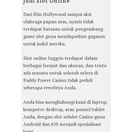
Judi Slot Online
Dari film Hollywood sampai aksi
olahraga papan atas, nyaris tidak
terdapat batasan untuk pengembang
game slot guna mendapatkan gagasan
untuk judul mereka.
Slot online Inggris terdapat dalam
berbagai format dan ukuran, dan tentu
ada sesuatu untuk seluruh selera di
Paddy Power Casino tidak peduli
seberapa rewelnya Anda.
Anda bisa menghubungi kami di laptop,
komputer desktop, atau ponsel/tablet
Anda, dengan slot seluler Casino guna
Android dan iOS menjadi spesialisasi
kami.