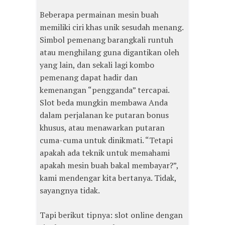
Beberapa permainan mesin buah
memiliki ciri khas unik sesudah menang.
Simbol pemenang barangkali runtuh
atau menghilang guna digantikan oleh
yang lain, dan sekali lagi kombo
pemenang dapat hadir dan
kemenangan “pengganda” tercapai.
Slot beda mungkin membawa Anda
dalam perjalanan ke putaran bonus
khusus, atau menawarkan putaran
cuma-cuma untuk dinikmati. “Tetapi
apakah ada teknik untuk memahami
apakah mesin buah bakal membayar?”,
kami mendengar kita bertanya. Tidak,
sayangnya tidak.
Tapi berikut tipnya: slot online dengan