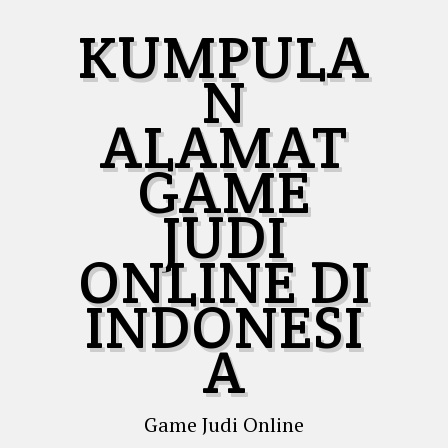
S
KUMPULA
k
i
N
p
t
ALAMAT
o
c
GAME
o
JUDI
n
t
ONLINE DI
e
n
INDONESI
t
A
Game Judi Online