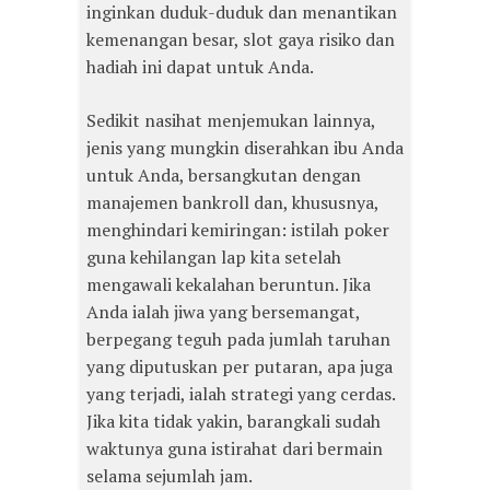
inginkan duduk-duduk dan menantikan
kemenangan besar, slot gaya risiko dan
hadiah ini dapat untuk Anda.
Sedikit nasihat menjemukan lainnya,
jenis yang mungkin diserahkan ibu Anda
untuk Anda, bersangkutan dengan
manajemen bankroll dan, khususnya,
menghindari kemiringan: istilah poker
guna kehilangan lap kita setelah
mengawali kekalahan beruntun. Jika
Anda ialah jiwa yang bersemangat,
berpegang teguh pada jumlah taruhan
yang diputuskan per putaran, apa juga
yang terjadi, ialah strategi yang cerdas.
Jika kita tidak yakin, barangkali sudah
waktunya guna istirahat dari bermain
selama sejumlah jam.