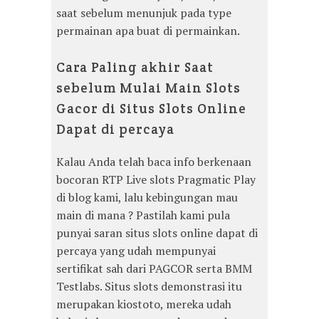
saat sebelum menunjuk pada type
permainan apa buat di permainkan.
Cara Paling akhir Saat
sebelum Mulai Main Slots
Gacor di Situs Slots Online
Dapat di percaya
Kalau Anda telah baca info berkenaan
bocoran RTP Live slots Pragmatic Play
di blog kami, lalu kebingungan mau
main di mana ? Pastilah kami pula
punyai saran situs slots online dapat di
percaya yang udah mempunyai
sertifikat sah dari PAGCOR serta BMM
Testlabs. Situs slots demonstrasi itu
merupakan kiostoto, mereka udah