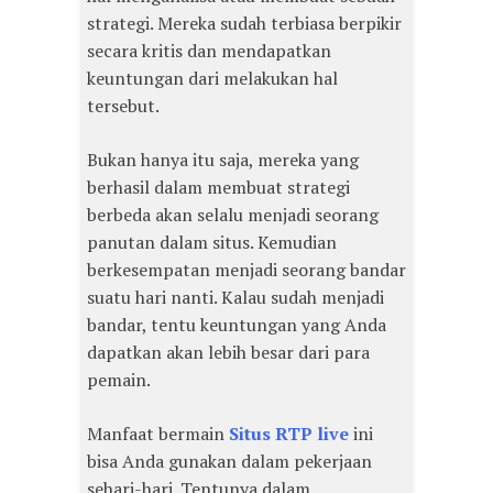
strategi. Mereka sudah terbiasa berpikir
secara kritis dan mendapatkan
keuntungan dari melakukan hal
tersebut.
Bukan hanya itu saja, mereka yang
berhasil dalam membuat strategi
berbeda akan selalu menjadi seorang
panutan dalam situs. Kemudian
berkesempatan menjadi seorang bandar
suatu hari nanti. Kalau sudah menjadi
bandar, tentu keuntungan yang Anda
dapatkan akan lebih besar dari para
pemain.
Manfaat bermain
Situs RTP live
ini
bisa Anda gunakan dalam pekerjaan
sehari-hari. Tentunya dalam