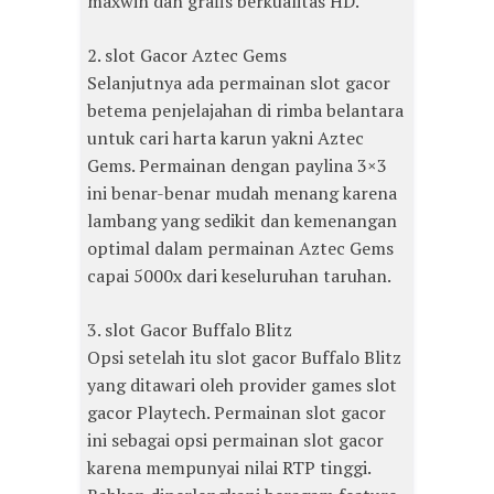
maxwin dan grafis berkualitas HD.
2. slot Gacor Aztec Gems
Selanjutnya ada permainan slot gacor
betema penjelajahan di rimba belantara
untuk cari harta karun yakni Aztec
Gems. Permainan dengan paylina 3×3
ini benar-benar mudah menang karena
lambang yang sedikit dan kemenangan
optimal dalam permainan Aztec Gems
capai 5000x dari keseluruhan taruhan.
3. slot Gacor Buffalo Blitz
Opsi setelah itu slot gacor Buffalo Blitz
yang ditawari oleh provider games slot
gacor Playtech. Permainan slot gacor
ini sebagai opsi permainan slot gacor
karena mempunyai nilai RTP tinggi.