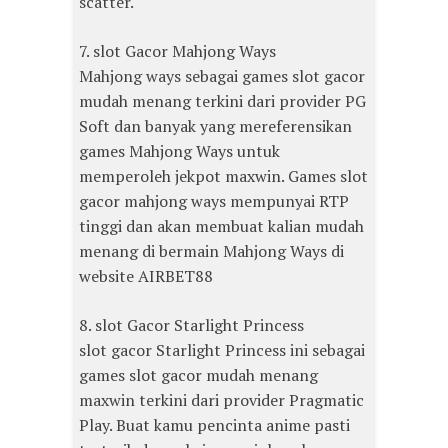
scatter.
7. slot Gacor Mahjong Ways
Mahjong ways sebagai games slot gacor
mudah menang terkini dari provider PG
Soft dan banyak yang mereferensikan
games Mahjong Ways untuk
memperoleh jekpot maxwin. Games slot
gacor mahjong ways mempunyai RTP
tinggi dan akan membuat kalian mudah
menang di bermain Mahjong Ways di
website AIRBET88
8. slot Gacor Starlight Princess
slot gacor Starlight Princess ini sebagai
games slot gacor mudah menang
maxwin terkini dari provider Pragmatic
Play. Buat kamu pencinta anime pasti