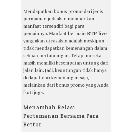
Mendapatkan bonus promo dari jenis
permainan judi akan memberikan
manfaat tersendiri bagi para
pemainnya. Manfaat bermain
RTP live
yang akan di rasakan adalah meskipun
tidak mendapatkan kemenangan dalam
sebuah pertandingan. Tetapi mereka
masih memiliki kesempatan untung dari
jalan lain. Jadi, keuntungan tidak hanya
di dapat dari kemenangan saja,
melainkan dari bonus promo yang Anda
ikuti juga.
Menambah Relasi
Pertemanan Bersama Para
Bettor