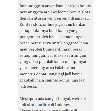
Buat anggota anyar kami berikan bonus
new anggota atau welcome bonus slots
dengan aturan yang enteng di jangkau.
Kontes slots online juga kami berikan
setiap bulannya buat kamu yang
pengen peroleh hadiah kemenangan
besar. Seterusnya untuk anggota lama
mau peroleh bonus rollingan besar
setiap minggunya . Maka keuntungan
yang udah pastilah kamu mempunyai
yaitu, menang atau kalah terus-
menerus dapat uang lagi jadi kamu
acapkali main sampai bonus juga lagi
jadi besar.
Meskipun ada sangat banyak web-site
judi
slots online
di Indonesia,
Macan168 adalah yang paling di