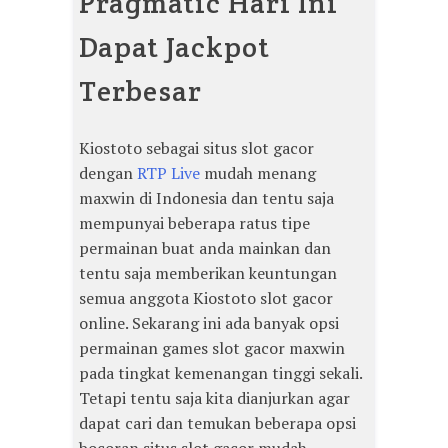
Pragmatic Hari Ini
Dapat Jackpot
Terbesar
Kiostoto sebagai situs slot gacor
dengan
RTP Live
mudah menang
maxwin di Indonesia dan tentu saja
mempunyai beberapa ratus tipe
permainan buat anda mainkan dan
tentu saja memberikan keuntungan
semua anggota Kiostoto slot gacor
online. Sekarang ini ada banyak opsi
permainan games slot gacor maxwin
pada tingkat kemenangan tinggi sekali.
Tetapi tentu saja kita dianjurkan agar
dapat cari dan temukan beberapa opsi