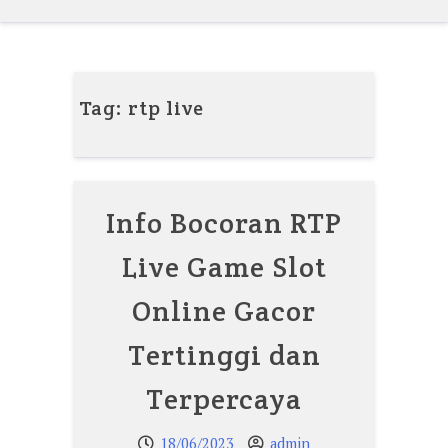
Tag:
rtp live
Info Bocoran RTP
Live Game Slot
Online Gacor
Tertinggi dan
Terpercaya
18/06/2023
admin