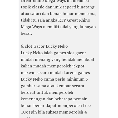
Great Rhino Mega Ways ini memiliki
topik classic dan unik seperti binatang
atau safari dan benar-benar memesona,
tidak itu saja angka RTP Great Rhino
Mega Ways memiliki nilai yang lumayan
besar.
6. slot Gacor Lucky Neko
Lucky Neko ialah games slot gacor
mudah menang yang hendak membuat
kalian mudah memperoleh jekpot
maxwin secara mudah karena games
Lucky Neko cuma perlu minimum 3
gambar sama atau kembar secara
berurut untuk memperoleh
kemenangan dan beberapa pemain
benar-benar dapat memperoleh free
10x spin bila sukses memperoleh 4