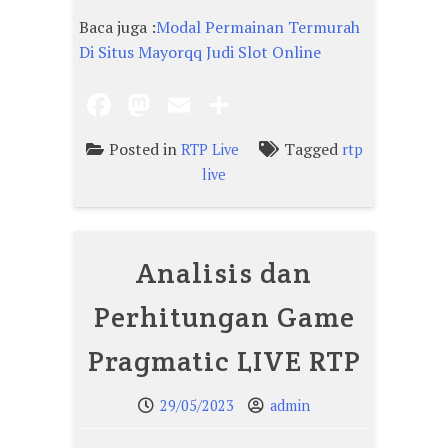
Baca juga :
Modal Permainan Termurah
Di Situs Mayorqq Judi Slot Online
Posted in
Tagged
RTP Live
rtp
live
Analisis dan
Perhitungan Game
Pragmatic LIVE RTP
29/05/2023
admin