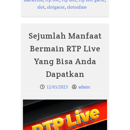
,
,
slot
slotgacor
slotonline
Sejumlah Manfaat
Bermain RTP Live
Yang Bisa Anda
Dapatkan
12/05/2023
admin