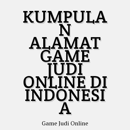
S
KUMPULA
k
i
N
p
t
ALAMAT
o
c
GAME
o
JUDI
n
t
ONLINE DI
e
n
INDONESI
t
A
Game Judi Online