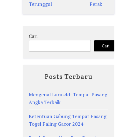
Terunggul
Perak
v
i
g
Cari
Cari
a
s
Posts Terbaru
i
p
Mengenal Lurus4d: Tempat Pasang
Angka Terbaik
o
Ketentuan Gabung Tempat Pasang
s
Togel Paling Gacor 2024