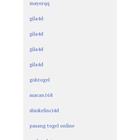
mayorqq
gila4d
gila4d
gila4d
gila4d
gohtogel
macan168
shiokelinci4d
pasang togel online