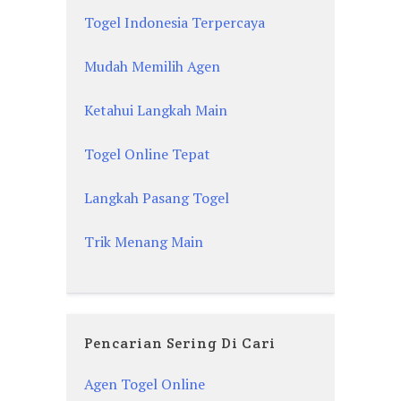
Togel Indonesia Terpercaya
Mudah Memilih Agen
Ketahui Langkah Main
Togel Online Tepat
Langkah Pasang Togel
Trik Menang Main
Pencarian Sering Di Cari
Agen Togel Online