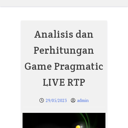
Analisis dan
Perhitungan
Game Pragmatic
LIVE RTP
29/05/2023
admin