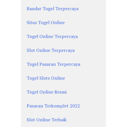
Bandar Togel Terpercaya
Situs Togel Online
Togel Online Terpercaya
Slot Online Terpercaya
Togel Pasaran Terpercaya
Togel Slots Online
Togel Online Resmi
Pasaran Terkomplet 2022
Slot Online Terbaik