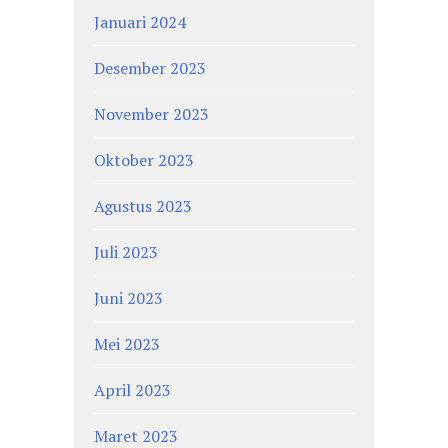
Januari 2024
Desember 2023
November 2023
Oktober 2023
Agustus 2023
Juli 2023
Juni 2023
Mei 2023
April 2023
Maret 2023