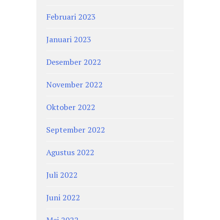
Februari 2023
Januari 2023
Desember 2022
November 2022
Oktober 2022
September 2022
Agustus 2022
Juli 2022
Juni 2022
Mei 2022