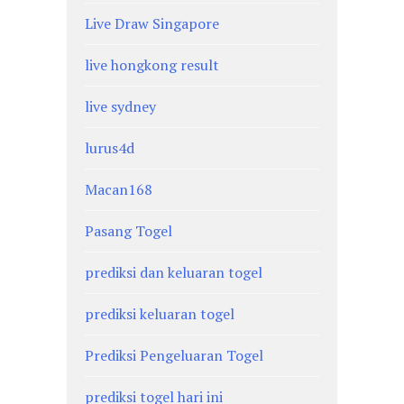
Live Draw Singapore
live hongkong result
live sydney
lurus4d
Macan168
Pasang Togel
prediksi dan keluaran togel
prediksi keluaran togel
Prediksi Pengeluaran Togel
prediksi togel hari ini