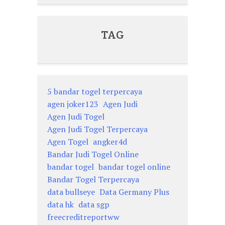
TAG
5 bandar togel terpercaya
agen joker123
Agen Judi
Agen Judi Togel
Agen Judi Togel Terpercaya
Agen Togel
angker4d
Bandar Judi Togel Online
bandar togel
bandar togel online
Bandar Togel Terpercaya
data bullseye
Data Germany Plus
data hk
data sgp
freecreditreportww