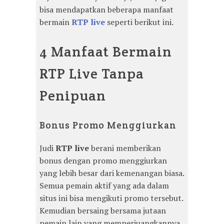
bisa mendapatkan beberapa manfaat
bermain
RTP live
seperti berikut ini.
4 Manfaat Bermain
RTP Live Tanpa
Penipuan
Bonus Promo Menggiurkan
Judi
RTP live
berani memberikan
bonus dengan promo menggiurkan
yang lebih besar dari kemenangan biasa.
Semua pemain aktif yang ada dalam
situs ini bisa mengikuti promo tersebut.
Kemudian bersaing bersama jutaan
pemain lain yang memperjuangkannya