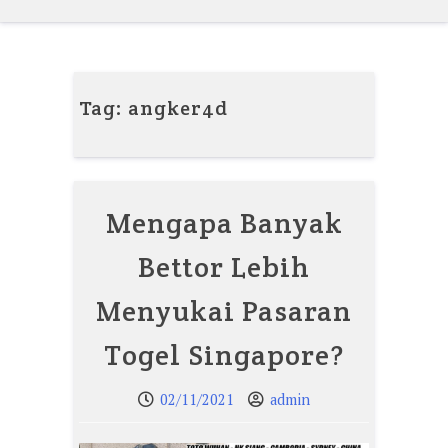
Tag:
angker4d
Mengapa Banyak
Bettor Lebih
Menyukai Pasaran
Togel Singapore?
02/11/2021
admin