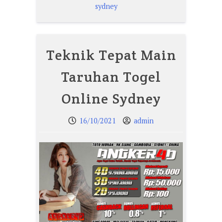
sydney
Teknik Tepat Main
Taruhan Togel
Online Sydney
16/10/2021
admin