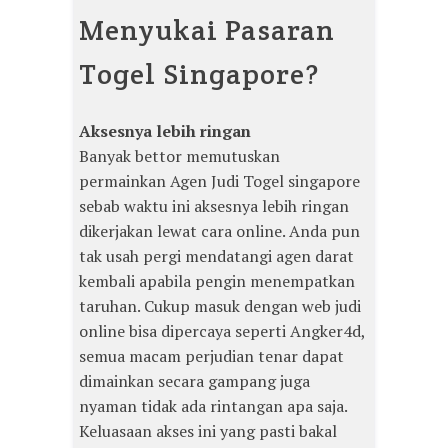
Menyukai Pasaran
Togel Singapore?
Aksesnya lebih ringan
Banyak bettor memutuskan
permainkan Agen Judi Togel singapore
sebab waktu ini aksesnya lebih ringan
dikerjakan lewat cara online. Anda pun
tak usah pergi mendatangi agen darat
kembali apabila pengin menempatkan
taruhan. Cukup masuk dengan web judi
online bisa dipercaya seperti Angker4d,
semua macam perjudian tenar dapat
dimainkan secara gampang juga
nyaman tidak ada rintangan apa saja.
Keluasaan akses ini yang pasti bakal