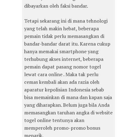
dibayarkan oleh faksi bandar.
Tetapi sekarang ini di mana tehnologi
yang telah makin hebat, beberapa
pemain tidak perlu memasangkan di
bandar-bandar darat itu. Karena cukup
hanya memakai smartphone yang
terhubung akses internet, beberapa
pemain dapat pasang nomor togel
lewat cara online . Maka tak perlu
cemas kembali akan ada razia oleh
aparatur kepolisian Indonesia sebab
bisa memainkan di mana dan kapan saja
yang diharapkan. Belum juga bila Anda
memasangkan taruhan angka di website
togel online tentunya akan
memperoleh promo-promo bonus
menarik.