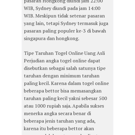
pasaran Hongkong diundi jam 22:00
WIB, Sydney diundi pada jam 14:00
WIB. Meskipun tidak setenar pasaran
yang lain, tetapi Sydney termasuk juga
pasaran paling populer ke-3 di bawah
singapura dan hongkong.
Tipe Taruhan Togel Online Uang Asli
Perjudian angka togel online dapat
disebutkan sebagai salah satunya tipe
taruhan dengan minimum taruhan
paling kecil. Karena dalam togel online
beberapa bettor bisa memasangkan
taruhan paling kecil yakni sebesar 500
atau 1000 rupiah saja. Apabila sukses
menerka angka secara benar di
beberapa jenis taruhan yang ada,
karena itu beberapa bettor akan