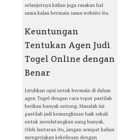
selanjutnya kalian juga rasakan hal
sama kalau bermain sama website itu.
Keuntungan
Tentukan Agen Judi
Togel Online dengan
Benar
Jatuhkan opsi untuk bermain di dalam
agen Togel dengan cara tepat pastilah
berikan banyak untung. Masalah ini
pastilah jadi kemungkinan baik sekali
untuk mendatangkan uang banyak.
Oleh lantaran itu, jangan sempat kalian
mengerjakan kekeliruan dengan