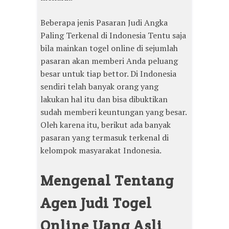
Beberapa jenis Pasaran Judi Angka
Paling Terkenal di Indonesia Tentu saja
bila mainkan togel online di sejumlah
pasaran akan memberi Anda peluang
besar untuk tiap bettor. Di Indonesia
sendiri telah banyak orang yang
lakukan hal itu dan bisa dibuktikan
sudah memberi keuntungan yang besar.
Oleh karena itu, berikut ada banyak
pasaran yang termasuk terkenal di
kelompok masyarakat Indonesia.
Mengenal Tentang
Agen Judi Togel
Online Uang Asli