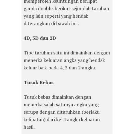
memperoleh keuntungan berlipat
ganda double. berikut sejumlah taruhan
yang lain seperti yang hendak
diterangkan di bawah ini :
4D, 3D dan 2D
Tipe taruhan satu ini dimainkan dengan
menerka keluaran angka yang hendak
keluar baik pada 4, 3 dan 2 angka.
Tusuk Bebas
Tusuk bebas dimainkan dengan
menerka salah satunya angka yang
serupa dengan ditaruhkan (berlaku
kelipatan) dari ke-4 angka keluaran
hasil.