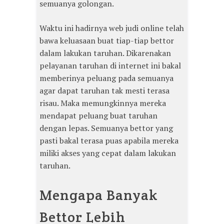
semuanya golongan.
Waktu ini hadirnya web judi online telah
bawa keluasaan buat tiap-tiap bettor
dalam lakukan taruhan. Dikarenakan
pelayanan taruhan di internet ini bakal
memberinya peluang pada semuanya
agar dapat taruhan tak mesti terasa
risau. Maka memungkinnya mereka
mendapat peluang buat taruhan
dengan lepas. Semuanya bettor yang
pasti bakal terasa puas apabila mereka
miliki akses yang cepat dalam lakukan
taruhan.
Mengapa Banyak
Bettor Lebih