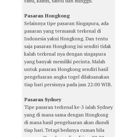
rabu, kamis, sabtu dan minggu.
Pasaran Hongkong
Selainnya tipe pasaran Singapura, ada
pasaran yang termasuk terkenal di
Indonesia yakni Hongkong. Dan tentu
saja pasaran Hongkong ini sendiri tidak
kalah terkenal nya dengan singapura
yang banyak memiliki pecinta. Malah
untuk pasaran Hongkong sendiri hasil
pengeluaran angka togel dilaksanakan
tiap hari persisnya pada jam 22:00 WIB.
Pasaran Sydney
Tipe pasaran terkenal ke-3 ialah Sydney
yang di mana sama dengan Hongkong
di mana hasil pengeluaran akan diundi
tiap hari. Tetapi bedanya cuman bila