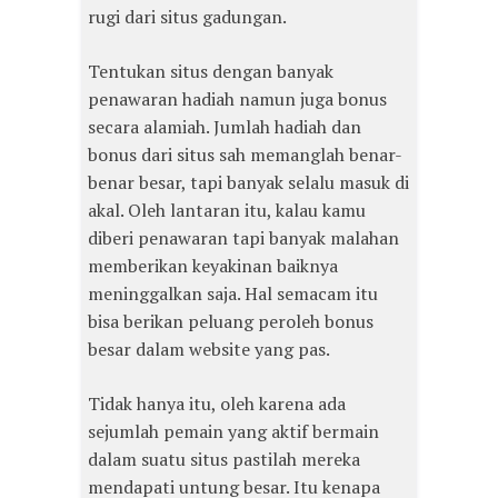
rugi dari situs gadungan.
Tentukan situs dengan banyak
penawaran hadiah namun juga bonus
secara alamiah. Jumlah hadiah dan
bonus dari situs sah memanglah benar-
benar besar, tapi banyak selalu masuk di
akal. Oleh lantaran itu, kalau kamu
diberi penawaran tapi banyak malahan
memberikan keyakinan baiknya
meninggalkan saja. Hal semacam itu
bisa berikan peluang peroleh bonus
besar dalam website yang pas.
Tidak hanya itu, oleh karena ada
sejumlah pemain yang aktif bermain
dalam suatu situs pastilah mereka
mendapati untung besar. Itu kenapa