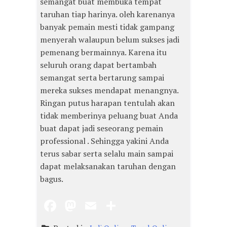
semangat buat membuka tempat
taruhan tiap harinya. oleh karenanya
banyak pemain mesti tidak gampang
menyerah walaupun belum sukses jadi
pemenang bermainnya. Karena itu
seluruh orang dapat bertambah
semangat serta bertarung sampai
mereka sukses mendapat menangnya.
Ringan putus harapan tentulah akan
tidak memberinya peluang buat Anda
buat dapat jadi seseorang pemain
professional . Sehingga yakini Anda
terus sabar serta selalu main sampai
dapat melaksanakan taruhan dengan
bagus.