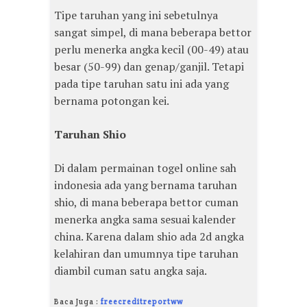
Tipe taruhan yang ini sebetulnya
sangat simpel, di mana beberapa bettor
perlu menerka angka kecil (00-49) atau
besar (50-99) dan genap/ganjil. Tetapi
pada tipe taruhan satu ini ada yang
bernama potongan kei.
Taruhan Shio
Di dalam permainan togel online sah
indonesia ada yang bernama taruhan
shio, di mana beberapa bettor cuman
menerka angka sama sesuai kalender
china. Karena dalam shio ada 2d angka
kelahiran dan umumnya tipe taruhan
diambil cuman satu angka saja.
Baca Juga :
freecreditreportww