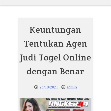
Keuntungan
Tentukan Agen
Judi Togel Online
dengan Benar
23/10/2021
admin