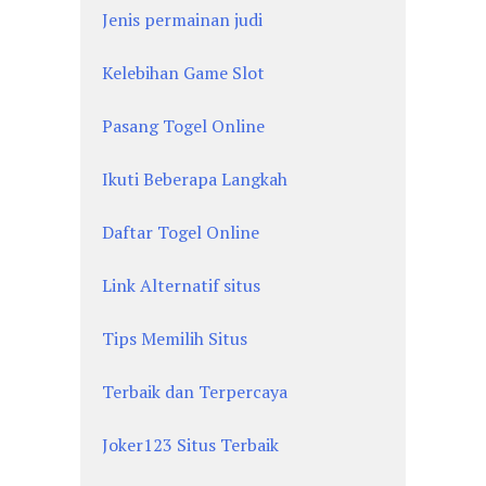
Jenis permainan judi
Kelebihan Game Slot
Pasang Togel Online
Ikuti Beberapa Langkah
Daftar Togel Online
Link Alternatif situs
Tips Memilih Situs
Terbaik dan Terpercaya
Joker123 Situs Terbaik