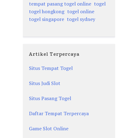
tempat pasang togel online
togel
togel hongkong
togel online
togel singapore
togel sydney
Artikel Terpercaya
Situs Tempat Togel
Situs Judi Slot
Situs Pasang Togel
Daftar Tempat Terpercaya
Game Slot Online