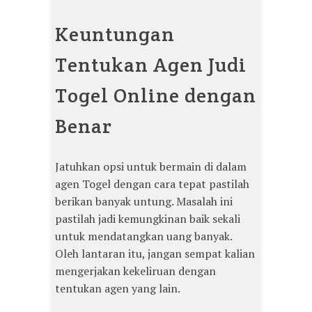
Keuntungan
Tentukan Agen Judi
Togel Online dengan
Benar
Jatuhkan opsi untuk bermain di dalam
agen Togel dengan cara tepat pastilah
berikan banyak untung. Masalah ini
pastilah jadi kemungkinan baik sekali
untuk mendatangkan uang banyak.
Oleh lantaran itu, jangan sempat kalian
mengerjakan kekeliruan dengan
tentukan agen yang lain.