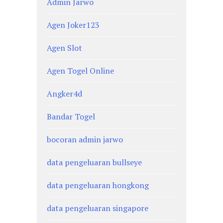
Admin Jarwo
Agen Joker123
Agen Slot
Agen Togel Online
Angker4d
Bandar Togel
bocoran admin jarwo
data pengeluaran bullseye
data pengeluaran hongkong
data pengeluaran singapore