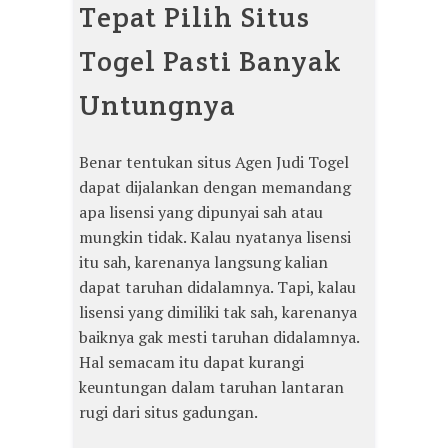
Tepat Pilih Situs
Togel Pasti Banyak
Untungnya
Benar tentukan situs Agen Judi Togel
dapat dijalankan dengan memandang
apa lisensi yang dipunyai sah atau
mungkin tidak. Kalau nyatanya lisensi
itu sah, karenanya langsung kalian
dapat taruhan didalamnya. Tapi, kalau
lisensi yang dimiliki tak sah, karenanya
baiknya gak mesti taruhan didalamnya.
Hal semacam itu dapat kurangi
keuntungan dalam taruhan lantaran
rugi dari situs gadungan.