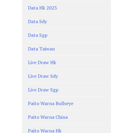
Data Hk 2023
Data Sdy
Data Sgp
Data Taiwan
Live Draw Hk
Live Draw Sdy
Live Draw Sgp
Paito Warna Bullseye
Paito Warna China
Paito Warna Hk