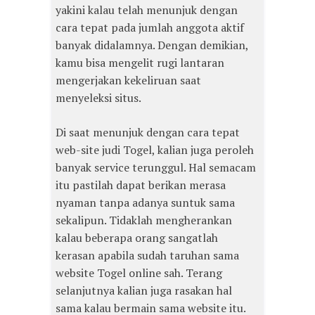
yakini kalau telah menunjuk dengan
cara tepat pada jumlah anggota aktif
banyak didalamnya. Dengan demikian,
kamu bisa mengelit rugi lantaran
mengerjakan kekeliruan saat
menyeleksi situs.
Di saat menunjuk dengan cara tepat
web-site judi Togel, kalian juga peroleh
banyak service terunggul. Hal semacam
itu pastilah dapat berikan merasa
nyaman tanpa adanya suntuk sama
sekalipun. Tidaklah mengherankan
kalau beberapa orang sangatlah
kerasan apabila sudah taruhan sama
website Togel online sah. Terang
selanjutnya kalian juga rasakan hal
sama kalau bermain sama website itu.