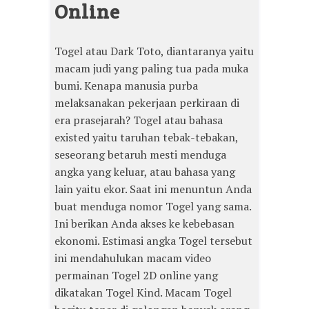
Online
Togel atau Dark Toto, diantaranya yaitu
macam judi yang paling tua pada muka
bumi. Kenapa manusia purba
melaksanakan pekerjaan perkiraan di
era prasejarah? Togel atau bahasa
existed yaitu taruhan tebak-tebakan,
seseorang betaruh mesti menduga
angka yang keluar, atau bahasa yang
lain yaitu ekor. Saat ini menuntun Anda
buat menduga nomor Togel yang sama.
Ini berikan Anda akses ke kebebasan
ekonomi. Estimasi angka Togel tersebut
ini mendahulukan macam video
permainan Togel 2D online yang
dikatakan Togel Kind. Macam Togel