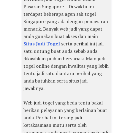
Pasaran Singapore – Di waktu ini
terdapat beberapa agen sah togel
Singapore yang ada dengan penawaran
menarik. Banyak web judi yang dapat
anda gunakan buat akses dan main
Situs Judi Togel
serta perihal ini jadi
satu untung buat anda sebab anda
dikasihkan pilihan bervariasi. Main judi
togel online dengan kwalitas yang lebih
tentu jadi satu diantara perihal yang
anda butuhkan serta situs jadi
jawabnya.
Web judi togel yang beda tentu bakal
berikan pelayanan yang berlainan buat
anda. Perihal ini terang jadi
ketaksamaan mutu serta oleh
karenanya, anda mesti cermati web judi