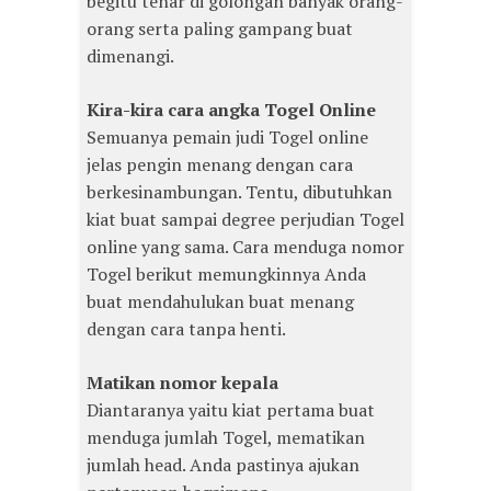
begitu tenar di golongan banyak orang-
orang serta paling gampang buat
dimenangi.
Kira-kira cara angka Togel Online
Semuanya pemain judi Togel online
jelas pengin menang dengan cara
berkesinambungan. Tentu, dibutuhkan
kiat buat sampai degree perjudian Togel
online yang sama. Cara menduga nomor
Togel berikut memungkinnya Anda
buat mendahulukan buat menang
dengan cara tanpa henti.
Matikan nomor kepala
Diantaranya yaitu kiat pertama buat
menduga jumlah Togel, mematikan
jumlah head. Anda pastinya ajukan