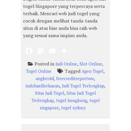
togel Singapore yang terpercaya serta
terbaik. Mencari web judi togel yang
cocok dengan melihat tanda-tanda
situs di atas biar anda bisa raih web
yang sesuai sama impian anda.
Posted in
,
,
Judi Online
Slot Online
Tagged
,
Togel Online
Agen Togel
,
,
angker4d
freecreditreportww
,
,
indohasilkeluaran
Judi Togel Terlengkap
,
Situs Judi Togel
Situs Judi Togel
,
,
Terlengkap
togel hongkong
togel
,
singapore
togel sydney