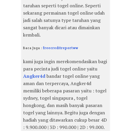
taruhan seperti togel online. Seperti
sekarang permainan togel online udah
jadi salah satunya type taruhan yang
sangat banyak dicari atau dimainkan
kembali.
Baca Juga :
freecreditreportww
kami juga ingin merekomendasikan bagi
para pecinta judi togel online yaitu
Angker4d
bandar togel online yang
aman dan terpercaya, Angker4d
memiliki beberapa pasaran yaitu : togel
sydney, togel singapura , togel
hongkong, dan masih banyak pasaran
togel yang lainnya. Begitu juga dengan
hadiah yang ditawarkan cukup besar 4D
: 9.900.000 | 3D : 990.000 | 2D : 99.000.