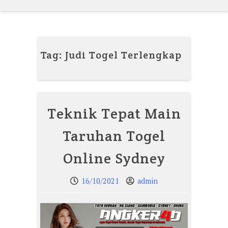
Tag:
Judi Togel Terlengkap
Teknik Tepat Main
Taruhan Togel
Online Sydney
16/10/2021
admin