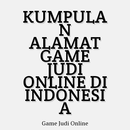
S
KUMPULA
k
i
N
p
t
ALAMAT
o
c
GAME
o
JUDI
n
t
ONLINE DI
e
n
INDONESI
t
A
Game Judi Online