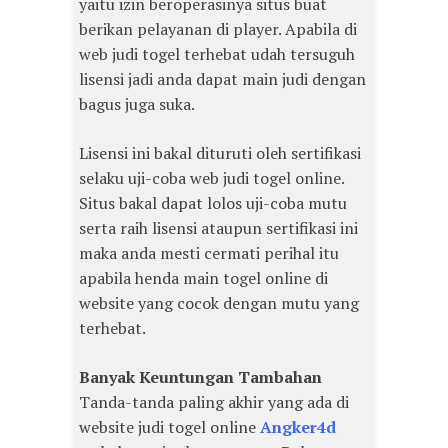
yaitu izin beroperasinya situs buat
berikan pelayanan di player. Apabila di
web judi togel terhebat udah tersuguh
lisensi jadi anda dapat main judi dengan
bagus juga suka.
Lisensi ini bakal dituruti oleh sertifikasi
selaku uji-coba web judi togel online.
Situs bakal dapat lolos uji-coba mutu
serta raih lisensi ataupun sertifikasi ini
maka anda mesti cermati perihal itu
apabila henda main togel online di
website yang cocok dengan mutu yang
terhebat.
Banyak Keuntungan Tambahan
Tanda-tanda paling akhir yang ada di
website judi togel online
Angker4d