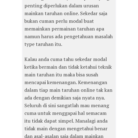
penting diperlukan dalam urusan
mainkan taruhan online. Sekedar saja
bukan cuman perlu modal buat
memainkan permainan taruhan apa
namun harus ada pengetahuan masalah
type taruhan itu.
Kalau anda cuma tahu sekedar modal
ketika bermain dan tidak ketahui teknik
main taruhan itu maka bisa susah
mencapai kemenangan. Kemenangan
dalam tiap main taruhan online tak kan
ada dengan demikian saja nyata nya.
Seluruh di sini sangatlah mau menang
cuma untuk menggapai hal semacam
itu tidak dapat simpel. Manalagi anda
tidak main dengan mengetahui benar
dan asal-asalan saja dalam mainkan