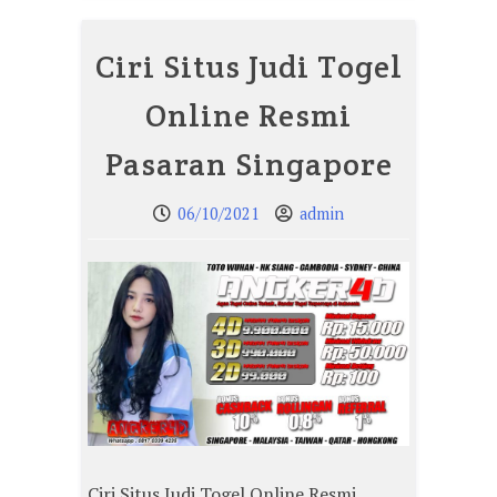
Ciri Situs Judi Togel
Online Resmi
Pasaran Singapore
06/10/2021
admin
Ciri Situs Judi Togel Online Resmi