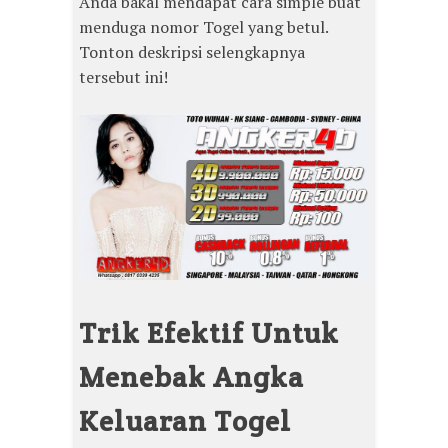
Anda bakal mendapat cara simple buat
menduga nomor Togel yang betul.
Tonton deskripsi selengkapnya
tersebut ini!
Trik Efektif Untuk
Menebak Angka
Keluaran Togel