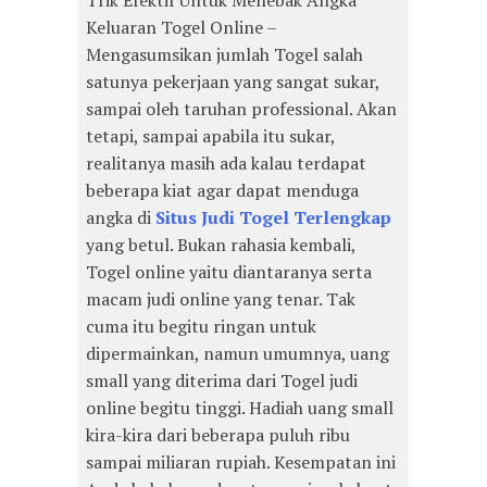
Keluaran Togel Online –
Mengasumsikan jumlah Togel salah
satunya pekerjaan yang sangat sukar,
sampai oleh taruhan professional. Akan
tetapi, sampai apabila itu sukar,
realitanya masih ada kalau terdapat
beberapa kiat agar dapat menduga
angka di
Situs Judi Togel Terlengkap
yang betul. Bukan rahasia kembali,
Togel online yaitu diantaranya serta
macam judi online yang tenar. Tak
cuma itu begitu ringan untuk
dipermainkan, namun umumnya, uang
small yang diterima dari Togel judi
online begitu tinggi. Hadiah uang small
kira-kira dari beberapa puluh ribu
sampai miliaran rupiah. Kesempatan ini