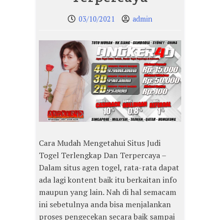
03/10/2021
admin
Cara Mudah Mengetahui Situs Judi
Togel Terlengkap Dan Terpercaya –
Dalam situs agen togel, rata-rata dapat
ada lagi kontent baik itu berkaitan info
maupun yang lain. Nah di hal semacam
ini sebetulnya anda bisa menjalankan
proses pengecekan secara baik sampai