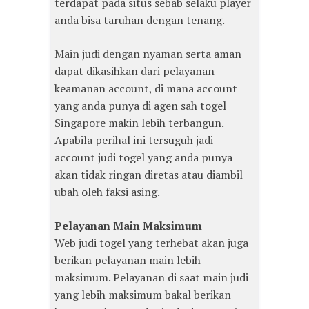
terdapat pada situs sebab selaku player
anda bisa taruhan dengan tenang.
Main judi dengan nyaman serta aman
dapat dikasihkan dari pelayanan
keamanan account, di mana account
yang anda punya di agen sah togel
Singapore makin lebih terbangun.
Apabila perihal ini tersuguh jadi
account judi togel yang anda punya
akan tidak ringan diretas atau diambil
ubah oleh faksi asing.
Pelayanan Main Maksimum
Web judi togel yang terhebat akan juga
berikan pelayanan main lebih
maksimum. Pelayanan di saat main judi
yang lebih maksimum bakal berikan