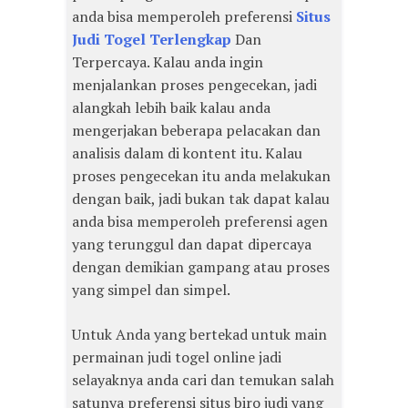
anda bisa memperoleh preferensi
Situs
Judi Togel Terlengkap
Dan
Terpercaya. Kalau anda ingin
menjalankan proses pengecekan, jadi
alangkah lebih baik kalau anda
mengerjakan beberapa pelacakan dan
analisis dalam di kontent itu. Kalau
proses pengecekan itu anda melakukan
dengan baik, jadi bukan tak dapat kalau
anda bisa memperoleh preferensi agen
yang terunggul dan dapat dipercaya
dengan demikian gampang atau proses
yang simpel dan simpel.
Untuk Anda yang bertekad untuk main
permainan judi togel online jadi
selayaknya anda cari dan temukan salah
satunya preferensi situs biro judi yang