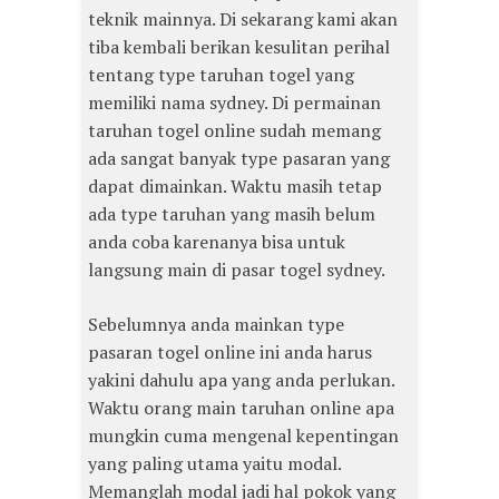
teknik mainnya. Di sekarang kami akan
tiba kembali berikan kesulitan perihal
tentang type taruhan togel yang
memiliki nama sydney. Di permainan
taruhan togel online sudah memang
ada sangat banyak type pasaran yang
dapat dimainkan. Waktu masih tetap
ada type taruhan yang masih belum
anda coba karenanya bisa untuk
langsung main di pasar togel sydney.
Sebelumnya anda mainkan type
pasaran togel online ini anda harus
yakini dahulu apa yang anda perlukan.
Waktu orang main taruhan online apa
mungkin cuma mengenal kepentingan
yang paling utama yaitu modal.
Memanglah modal jadi hal pokok yang