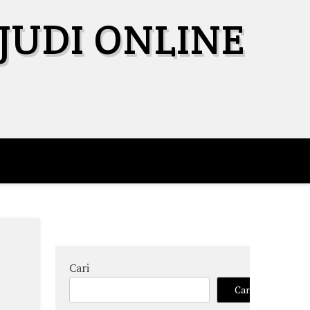
UDI ONLINE
Cari
Cari