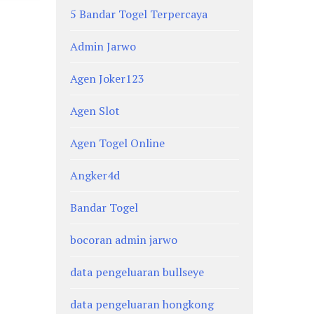
5 Bandar Togel Terpercaya
Admin Jarwo
Agen Joker123
Agen Slot
Agen Togel Online
Angker4d
Bandar Togel
bocoran admin jarwo
data pengeluaran bullseye
data pengeluaran hongkong