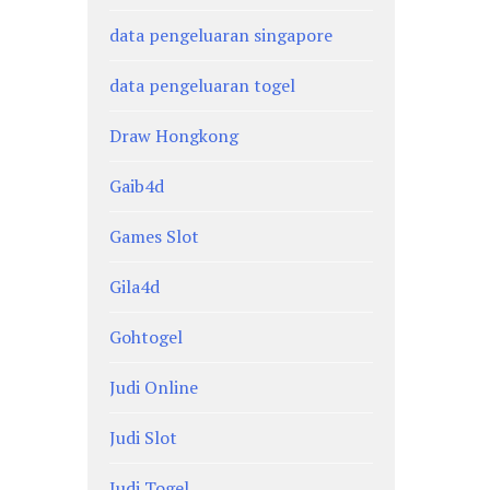
data pengeluaran singapore
data pengeluaran togel
Draw Hongkong
Gaib4d
Games Slot
Gila4d
Gohtogel
Judi Online
Judi Slot
Judi Togel