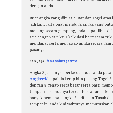
dengan anda.
Buat angka yang dibuat di Bandar Togel atau k
jadi kunci kita buat menduga angka yang pat
menang secara gampang,anda dapat lihat dahu
saja dengan struktur kalkulasi bermacam tri
mendapat serta menjawab angka secara gampa
pasang.
Baca Juga :
freecreditreportww
Angka 8 jadi angka berfaedah buat anda pasa
Angker4d
, apabila kerap kita pasang Toge
dengan 8 genap serta besar serta pasti mem
tempat ini semuanya terkait hasrat anda fellin
banyak pemainan angka 8 jadi main Tusuk dalam
tempat ini anda kini waktunya memutuskan a