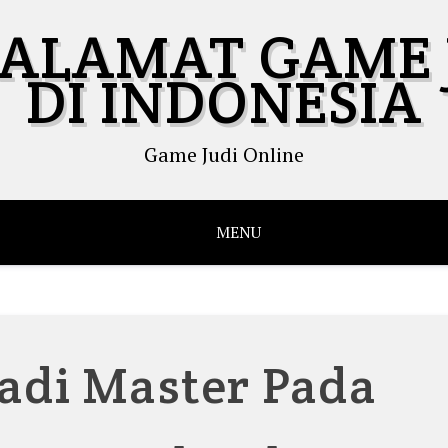
ALAMAT GAME J
DI INDONESIA
Game Judi Online
MENU
adi Master Pada