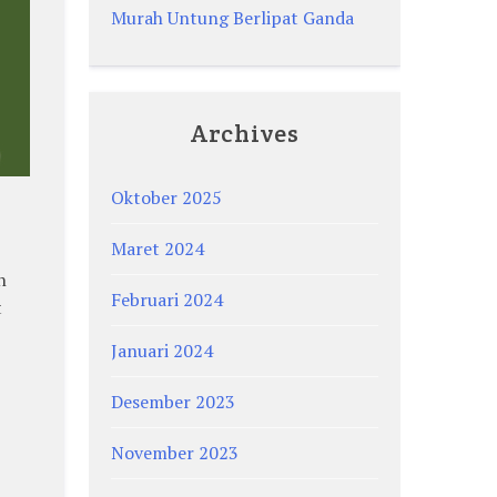
Murah Untung Berlipat Ganda
Archives
Oktober 2025
Maret 2024
n
Februari 2024
t
Januari 2024
Desember 2023
November 2023