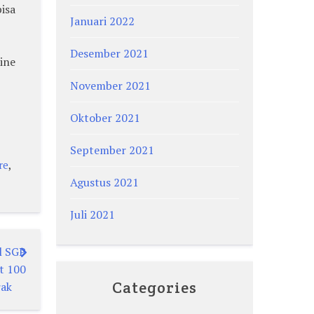
bisa
Januari 2022
Desember 2021
ine
November 2021
Oktober 2021
September 2021
,
re
Agustus 2021
Juli 2021
l SGP
t 100
Categories
rak