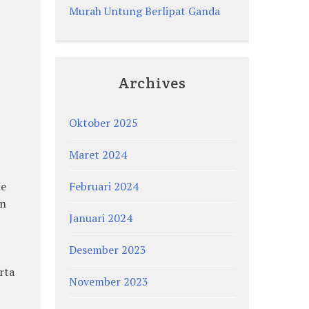
Murah Untung Berlipat Ganda
Archives
Oktober 2025
Maret 2024
ne
Februari 2024
an
Januari 2024
Desember 2023
rta
November 2023