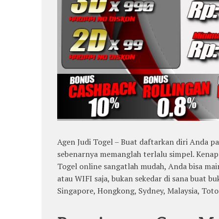
Agen Judi Togel – Buat daftarkan diri Anda p
sebenarnya memanglah terlalu simpel. Kenapa 
Togel online sangatlah mudah, Anda bisa mai
atau WIFI saja, bukan sekedar di sana buat b
Singapore, Hongkong, Sydney, Malaysia, Toto