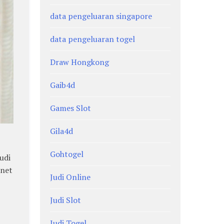
data pengeluaran singapore
data pengeluaran togel
Draw Hongkong
Gaib4d
Games Slot
Gila4d
Gohtogel
udi
rnet
Judi Online
Judi Slot
Judi Togel