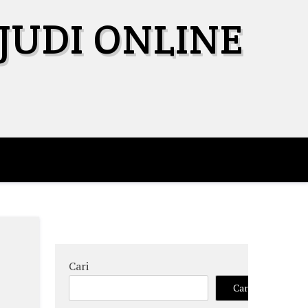
UDI ONLINE
Cari
Cari