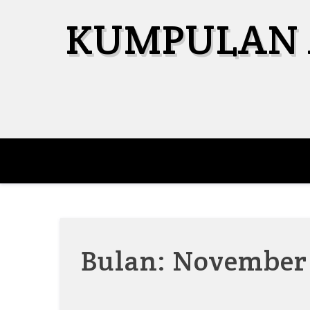
S
KUMPULAN 
k
i
p
t
o
c
o
n
t
e
n
t
Bulan:
November