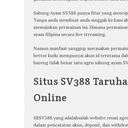
Sabung Ayam SV388 punya fitur yang mencipt
Tanpa anda membuat anda singgah ke kancah k
memainkan permainan ini. Dimana permainan sa
ayam filipina secara live streaming.
Namun manfaat sanggup merasakan permainan s
bettor kudu mempunyai akun id terutama dah
bareng tidak benar satu agen sabung ayam S
Situs SV388 Taruh
Online
SBSV388 yang adalahsalah website resmi agen
dalam pencatatan akun, deposit, dan withdr