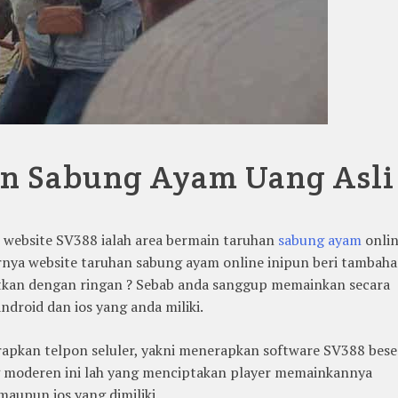
an Sabung Ayam Uang Asli
 website SV388 ialah area bermain taruhan
sabung ayam
onli
irnya website taruhan sabung ayam online inipun beri tambah
kan dengan ringan ? Sebab anda sanggup memainkan secara
ndroid dan ios yang anda miliki.
apkan telpon seluler, yakni menerapkan software SV388 bese
ng moderen ini lah yang menciptakan player memainkannya
aupun ios yang dimiliki.