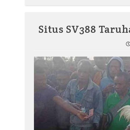
Situs SV388 Taru