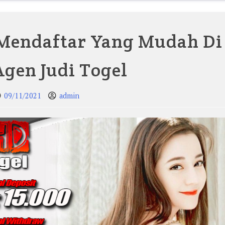
Mendaftar Yang Mudah Di
Agen Judi Togel
09/11/2021
admin