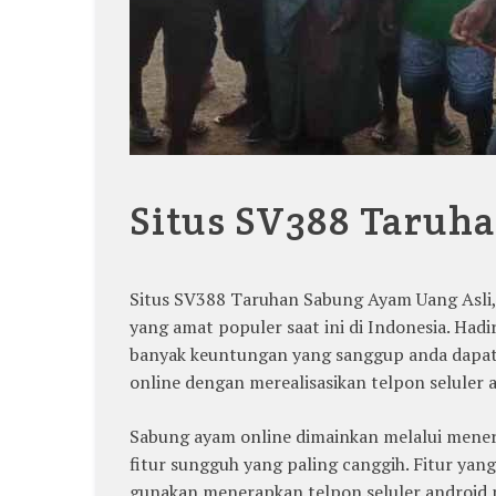
Situs SV388 Taruh
Situs SV388 Taruhan Sabung Ayam Uang Asli,
yang amat populer saat ini di Indonesia. Had
banyak keuntungan yang sanggup anda dapat
online dengan merealisasikan telpon seluler a
Sabung ayam online dimainkan melalui mener
fitur sungguh yang paling canggih. Fitur ya
gunakan menerapkan telpon seluler android m