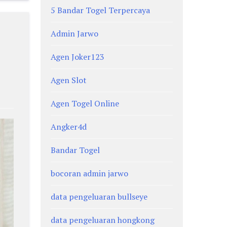
5 Bandar Togel Terpercaya
Admin Jarwo
Agen Joker123
Agen Slot
Agen Togel Online
Angker4d
Bandar Togel
bocoran admin jarwo
data pengeluaran bullseye
data pengeluaran hongkong