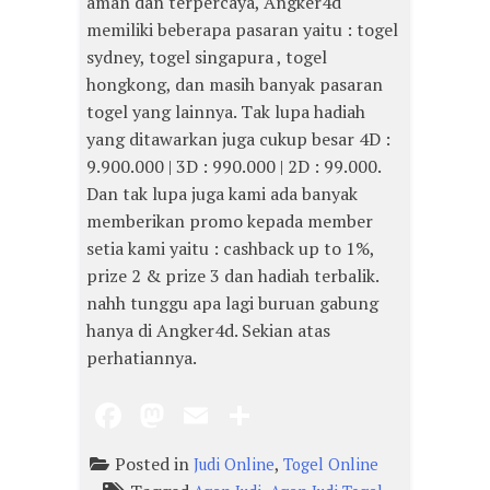
aman dan terpercaya, Angker4d
memiliki beberapa pasaran yaitu : togel
sydney, togel singapura , togel
hongkong, dan masih banyak pasaran
togel yang lainnya. Tak lupa hadiah
yang ditawarkan juga cukup besar 4D :
9.900.000 | 3D : 990.000 | 2D : 99.000.
Dan tak lupa juga kami ada banyak
memberikan promo kepada member
setia kami yaitu : cashback up to 1%,
prize 2 & prize 3 dan hadiah terbalik.
nahh tunggu apa lagi buruan gabung
hanya di Angker4d. Sekian atas
perhatiannya.
Posted in
,
Judi Online
Togel Online