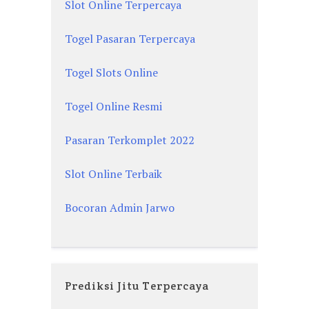
Slot Online Terpercaya
Togel Pasaran Terpercaya
Togel Slots Online
Togel Online Resmi
Pasaran Terkomplet 2022
Slot Online Terbaik
Bocoran Admin Jarwo
Prediksi Jitu Terpercaya