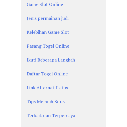
Game Slot Online
Jenis permainan judi
Kelebihan Game Slot
Pasang Togel Online
Ikuti Beberapa Langkah
Daftar Togel Online
Link Alternatif situs
Tips Memilih Situs
Terbaik dan Terpercaya