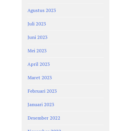
Agustus 2023
Juli 2023
Juni 2023
Mei 2023
April 2023
Maret 2023
Februari 2023
Januari 2023
Desember 2022