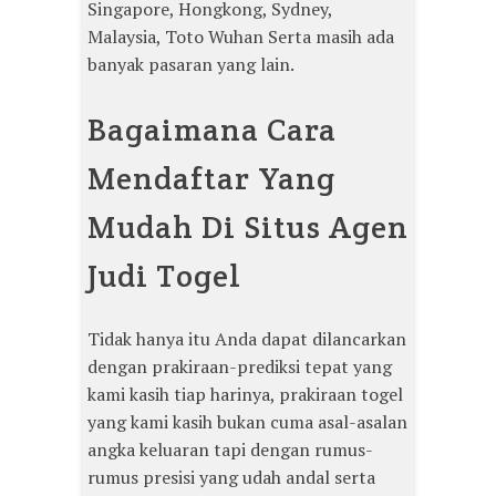
Singapore, Hongkong, Sydney,
Malaysia, Toto Wuhan Serta masih ada
banyak pasaran yang lain.
Bagaimana Cara
Mendaftar Yang
Mudah Di Situs Agen
Judi Togel
Tidak hanya itu Anda dapat dilancarkan
dengan prakiraan-prediksi tepat yang
kami kasih tiap harinya, prakiraan togel
yang kami kasih bukan cuma asal-asalan
angka keluaran tapi dengan rumus-
rumus presisi yang udah andal serta