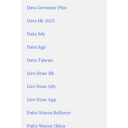
Data Germany Plus
Data Hk 2023
Data Sdy
Data Sgp
Data Taiwan
Live Draw Hk
Live Draw Sdy
Live Draw Sgp
Paito Warna Bullseye
Paito Warna China