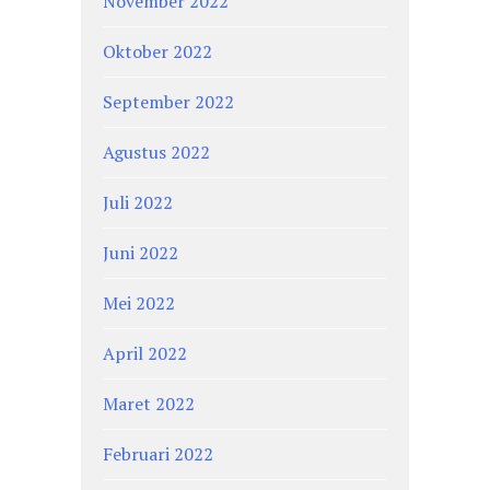
November 2022
Oktober 2022
September 2022
Agustus 2022
Juli 2022
Juni 2022
Mei 2022
April 2022
Maret 2022
Februari 2022