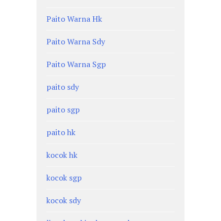
Paito Warna Hk
Paito Warna Sdy
Paito Warna Sgp
paito sdy
paito sgp
paito hk
kocok hk
kocok sgp
kocok sdy