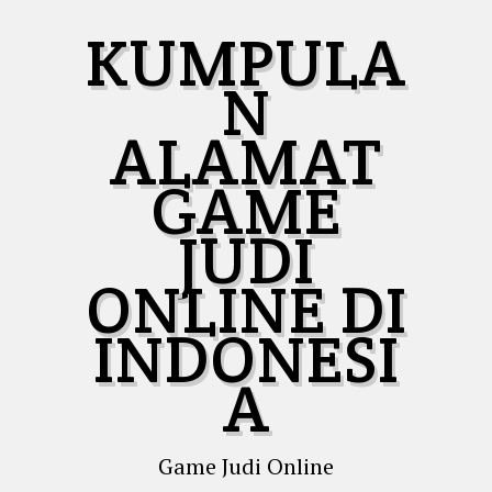
S
KUMPULA
k
i
N
p
t
ALAMAT
o
c
GAME
o
JUDI
n
t
ONLINE DI
e
n
INDONESI
t
A
Game Judi Online