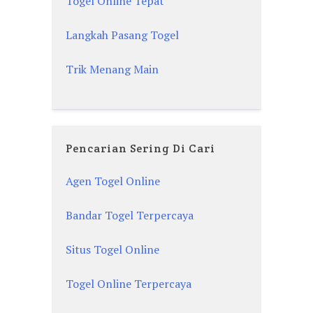
Togel Online Tepat
Langkah Pasang Togel
Trik Menang Main
Pencarian Sering Di Cari
Agen Togel Online
Bandar Togel Terpercaya
Situs Togel Online
Togel Online Terpercaya