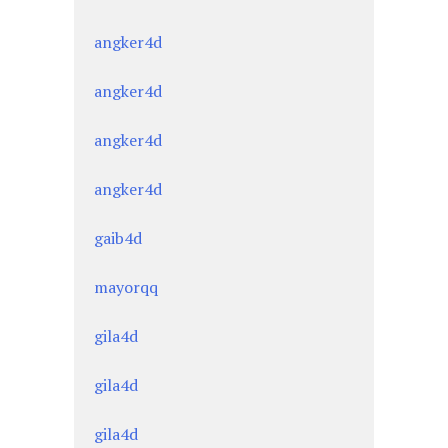
angker4d
angker4d
angker4d
angker4d
gaib4d
mayorqq
gila4d
gila4d
gila4d