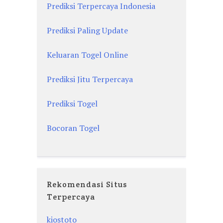
Prediksi Terpercaya Indonesia
Prediksi Paling Update
Keluaran Togel Online
Prediksi Jitu Terpercaya
Prediksi Togel
Bocoran Togel
Rekomendasi Situs
Terpercaya
kiostoto