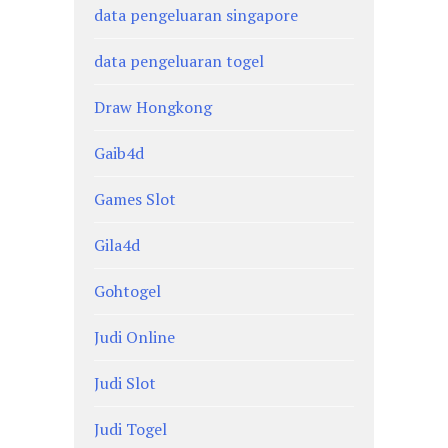
data pengeluaran singapore
data pengeluaran togel
Draw Hongkong
Gaib4d
Games Slot
Gila4d
Gohtogel
Judi Online
Judi Slot
Judi Togel