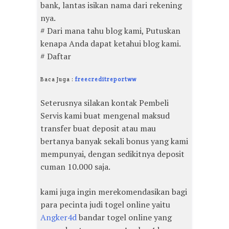
bank, lantas isikan nama dari rekening
nya.
# Dari mana tahu blog kami, Putuskan
kenapa Anda dapat ketahui blog kami.
# Daftar
Baca Juga :
freecreditreportww
Seterusnya silakan kontak Pembeli
Servis kami buat mengenal maksud
transfer buat deposit atau mau
bertanya banyak sekali bonus yang kami
mempunyai, dengan sedikitnya deposit
cuman 10.000 saja.
kami juga ingin merekomendasikan bagi
para pecinta judi togel online yaitu
Angker4d
bandar togel online yang