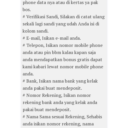
phone data nya atau di kertas ya pak
bos.
# Verifikasi Sandi, Silakan di catat ulang
sekali lagi sandi yang udah Anda isi di
kolom sandi.
# E-mail, Isikan e-mail anda.
# Telepon, Isikan nomor mobile phone
anda atau pin bbm kalau kapan saja
anda mendapatkan bonus gratis dapat
kami kabari lewat nomor mobile phone
anda.
# Bank, Isikan nama bank yang kelak
anda pakai buat mendeposit.
# Nomor Rekening, Isikan nomor
rekening bank anda yang kelak anda
pakai buat mendeposit.
# Nama Sama sesuai Rekening, Sehabis
anda isikan nomor rekening, nama