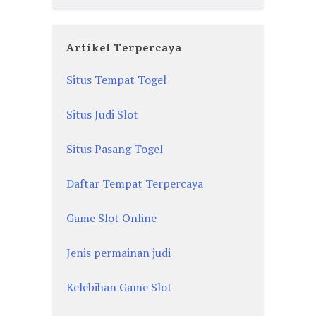
Artikel Terpercaya
Situs Tempat Togel
Situs Judi Slot
Situs Pasang Togel
Daftar Tempat Terpercaya
Game Slot Online
Jenis permainan judi
Kelebihan Game Slot