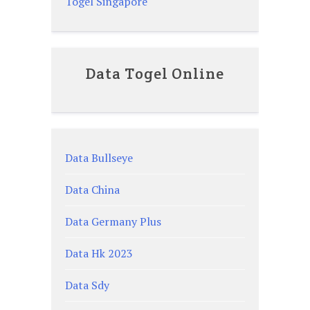
Togel Singapore
Data Togel Online
Data Bullseye
Data China
Data Germany Plus
Data Hk 2023
Data Sdy