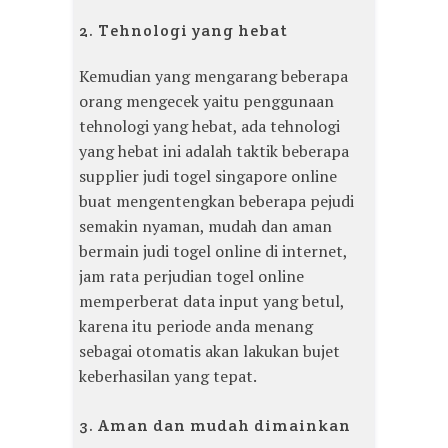
2. Tehnologi yang hebat
Kemudian yang mengarang beberapa
orang mengecek yaitu penggunaan
tehnologi yang hebat, ada tehnologi
yang hebat ini adalah taktik beberapa
supplier judi togel singapore online
buat mengentengkan beberapa pejudi
semakin nyaman, mudah dan aman
bermain judi togel online di internet,
jam rata perjudian togel online
memperberat data input yang betul,
karena itu periode anda menang
sebagai otomatis akan lakukan bujet
keberhasilan yang tepat.
3. Aman dan mudah dimainkan