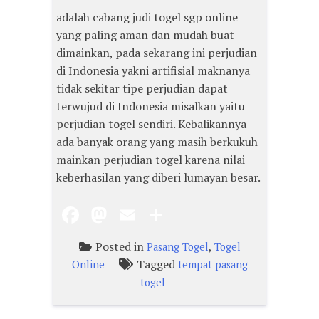
adalah cabang judi togel sgp online
yang paling aman dan mudah buat
dimainkan, pada sekarang ini perjudian
di Indonesia yakni artifisial maknanya
tidak sekitar tipe perjudian dapat
terwujud di Indonesia misalkan yaitu
perjudian togel sendiri. Kebalikannya
ada banyak orang yang masih berkukuh
mainkan perjudian togel karena nilai
keberhasilan yang diberi lumayan besar.
Posted in
,
Pasang Togel
Togel
Tagged
Online
tempat pasang
togel