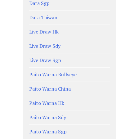
Data Sgp
Data Taiwan
Live Draw Hk
Live Draw Sdy
Live Draw Sgp
Paito Warna Bullseye
Paito Warna China
Paito Warna Hk
Paito Warna Sdy
Paito Warna Sgp