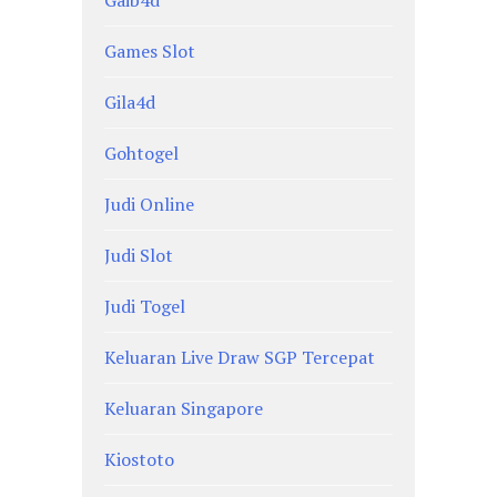
Games Slot
Gila4d
Gohtogel
Judi Online
Judi Slot
Judi Togel
Keluaran Live Draw SGP Tercepat
Keluaran Singapore
Kiostoto