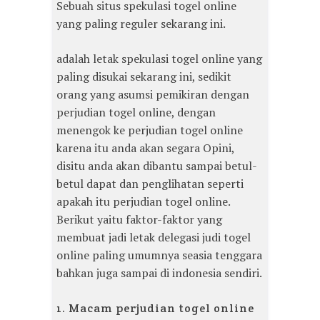
Sebuah situs spekulasi togel online
yang paling reguler sekarang ini.
adalah letak spekulasi togel online yang
paling disukai sekarang ini, sedikit
orang yang asumsi pemikiran dengan
perjudian togel online, dengan
menengok ke perjudian togel online
karena itu anda akan segara Opini,
disitu anda akan dibantu sampai betul-
betul dapat dan penglihatan seperti
apakah itu perjudian togel online.
Berikut yaitu faktor-faktor yang
membuat jadi letak delegasi judi togel
online paling umumnya seasia tenggara
bahkan juga sampai di indonesia sendiri.
1. Macam perjudian togel online