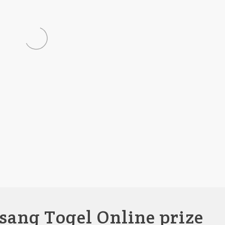
sang Togel Online prize