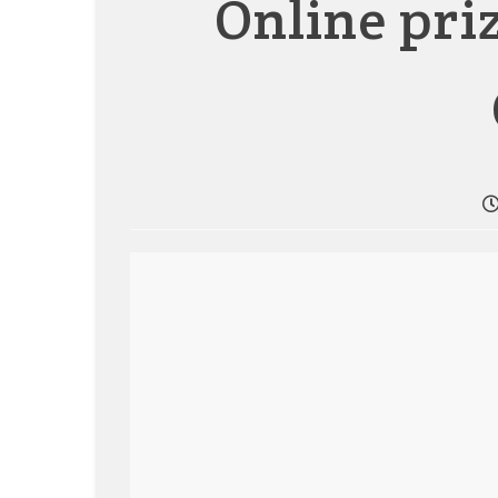
Online priz