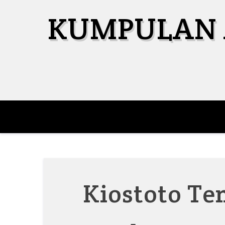
S
KUMPULAN 
k
i
p
t
o
c
o
n
t
e
n
t
Kiostoto Te