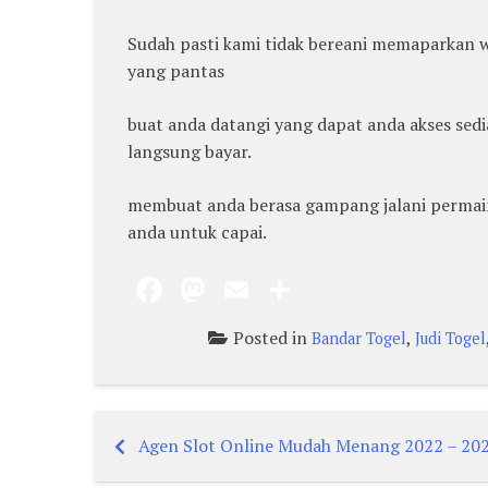
Sudah pasti kami tidak bereani memaparkan we
yang pantas
buat anda datangi yang dapat anda akses sed
langsung bayar.
membuat anda berasa gampang jalani permaina
anda untuk capai.
Posted in
,
Bandar Togel
Judi Togel
Agen Slot Online Mudah Menang 2022 – 20
N