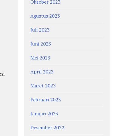
Oktober 2023
Agustus 2023
Juli 2023
Juni 2023
Mei 2023
April 2023
ksi
Maret 2023
Februari 2023
Januari 2023
Desember 2022