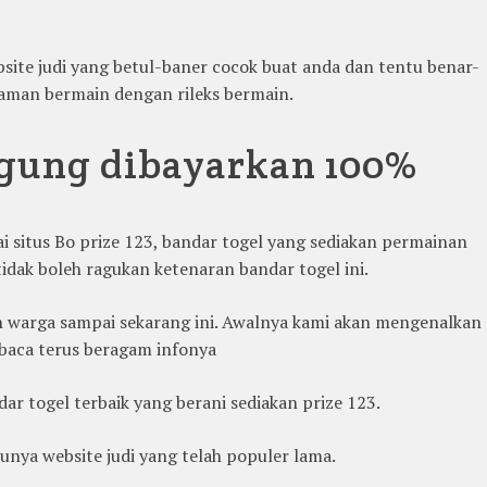
site judi yang betul-baner cocok buat anda dan tentu benar-
yaman bermain dengan rileks bermain.
ggung dibayarkan 100%
situs Bo prize 123, bandar togel yang sediakan permainan
idak boleh ragukan ketenaran bandar togel ini.
eh warga sampai sekarang ini. Awalnya kami akan mengenalkan
s baca terus beragam infonya
r togel terbaik yang berani sediakan prize 123.
unya website judi yang telah populer lama.