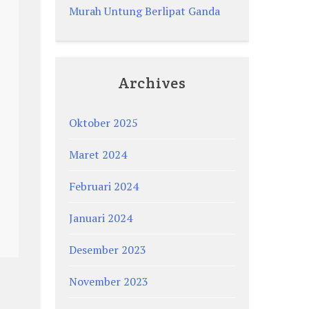
Murah Untung Berlipat Ganda
Archives
Oktober 2025
Maret 2024
Februari 2024
Januari 2024
Desember 2023
November 2023