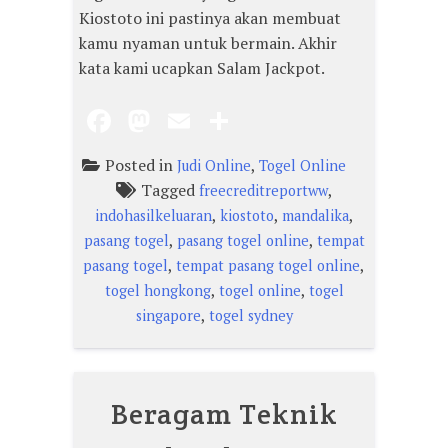
Kiostoto ini pastinya akan membuat
kamu nyaman untuk bermain. Akhir
kata kami ucapkan Salam Jackpot.
Posted in
,
Judi Online
Togel Online
Tagged
,
freecreditreportww
,
,
,
indohasilkeluaran
kiostoto
mandalika
,
,
pasang togel
pasang togel online
tempat
,
,
pasang togel
tempat pasang togel online
,
,
togel hongkong
togel online
togel
,
singapore
togel sydney
Beragam Teknik