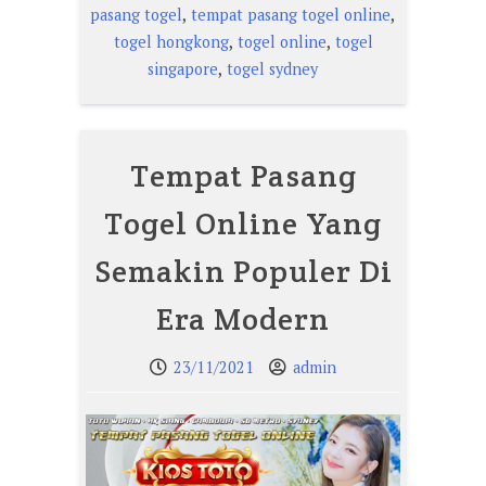
,
,
pasang togel
tempat pasang togel online
,
,
togel hongkong
togel online
togel
,
singapore
togel sydney
Tempat Pasang
Togel Online Yang
Semakin Populer Di
Era Modern
23/11/2021
admin