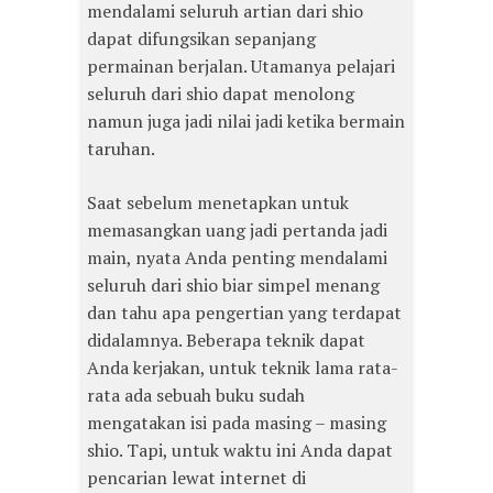
mendalami seluruh artian dari shio
dapat difungsikan sepanjang
permainan berjalan. Utamanya pelajari
seluruh dari shio dapat menolong
namun juga jadi nilai jadi ketika bermain
taruhan.
Saat sebelum menetapkan untuk
memasangkan uang jadi pertanda jadi
main, nyata Anda penting mendalami
seluruh dari shio biar simpel menang
dan tahu apa pengertian yang terdapat
didalamnya. Beberapa teknik dapat
Anda kerjakan, untuk teknik lama rata-
rata ada sebuah buku sudah
mengatakan isi pada masing – masing
shio. Tapi, untuk waktu ini Anda dapat
pencarian lewat internet di