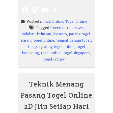
Posted in
,
Judi Online
Togel Online
Tagged
,
freecreditreportww
,
,
,
indohasilkeluaran
kiostoto
pasang togel
,
,
pasang togel online
tempat pasang togel
,
tempat pasang togel online
togel
,
,
,
hongkong
togel online
togel singapore
togel sydney
Teknik Menang
Pasang Togel Online
2D Jitu Setiap Hari