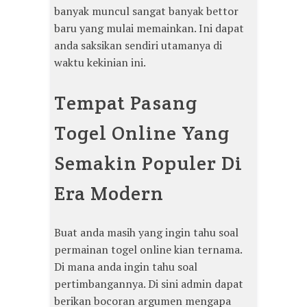
banyak muncul sangat banyak bettor
baru yang mulai memainkan. Ini dapat
anda saksikan sendiri utamanya di
waktu kekinian ini.
Tempat Pasang
Togel Online Yang
Semakin Populer Di
Era Modern
Buat anda masih yang ingin tahu soal
permainan togel online kian ternama.
Di mana anda ingin tahu soal
pertimbangannya. Di sini admin dapat
berikan bocoran argumen mengapa