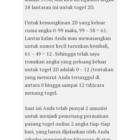
38 lantaran ini untuk togel 2D.
Untuk kemungkinan 2D yang keluar
cuma angka 0-99 maka, 99 – 38 = 61.
Lantas kalau Anda mau memasangkan
untuk nomor kecil turunkan kembali,
61 – 49 = 12 . Sehingga telah saya
temukan angka yang peluang keluar
untuk togel 2D adalah 0 – 12 (tentukan
yang menurut Anda terunggul di
antara 0 hingga sampai 12 tsb)cara
menang togel.
Saat ini Anda telah punyai 2 amunisi
untuk menjadi pemenang permainan
pasang togel online 2 angka tiap-tiap
hari, yang harus dijalankan oleh Anda
sekedar mengerjakan hitungan di atas