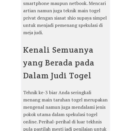
smartphone maupun netbook. Mencari
artian namun juga teknik main togel
privat dengan siasat shio supaya simpel
untuk menjadi pemenang spekulasi di
meja judi.
Kenali Semuanya
yang Berada pada
Dalam Judi Togel
Tehnik ke-3 biar Anda seringkali
menang main taruhan togel merupakan
mengenal namun juga mendalami jenis
pokok utama dalam spekulasi togel
online. Perihal-perihal di luar tekhnis
pula pastilah mesti jadi penilaian untuk