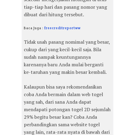
tiap-tiap hari dan pasang nomor yang
dibuat dari hitung tersebut.
Baca Juga :
freecreditreportww
Tidak usah pasang nomimal yang besar,
cukup dari yang kecil-kecil saja. Bila
sudah nampak keuntungannya
karenanya baru Anda mulai berganti
ke-taruhan yang makin besar kembali.
Kalaupun bisa saya rekomendasikan
coba Anda bermain dalam web togel
yang sah, dari sana Anda dapat
mendapati potongan togel 2D sejumlah
29% begitu besar kan? Coba Anda
perbandingkan sama website togel
yang lain, rata-rata nyata di bawah dari