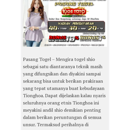
Pasang Togel – Mengira togel shio
sebagai satu diantaranya teknik masih
yang difungsikan dan diyakini sampai
sekarang bisa untuk berikan prakiraan
yang tepat utamanya buat kebudayaan
Tionghoa. Dapat dijelaskan kalau nyaris
seluruhnya orang etnis Tionghoa ini
meyakini andil shio demikian penting
dalam berikan peruntungan di semua
unsur. Termaksud perihalnya di