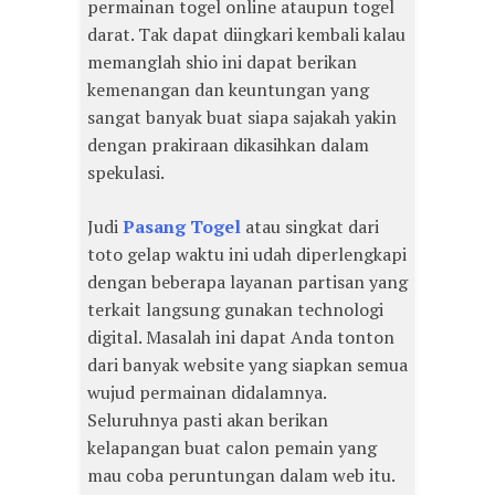
permainan togel online ataupun togel
darat. Tak dapat diingkari kembali kalau
memanglah shio ini dapat berikan
kemenangan dan keuntungan yang
sangat banyak buat siapa sajakah yakin
dengan prakiraan dikasihkan dalam
spekulasi.
Judi
Pasang Togel
atau singkat dari
toto gelap waktu ini udah diperlengkapi
dengan beberapa layanan partisan yang
terkait langsung gunakan technologi
digital. Masalah ini dapat Anda tonton
dari banyak website yang siapkan semua
wujud permainan didalamnya.
Seluruhnya pasti akan berikan
kelapangan buat calon pemain yang
mau coba peruntungan dalam web itu.