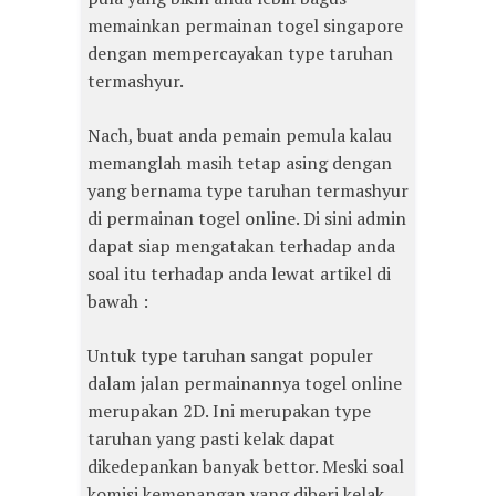
memainkan permainan togel singapore
dengan mempercayakan type taruhan
termashyur.
Nach, buat anda pemain pemula kalau
memanglah masih tetap asing dengan
yang bernama type taruhan termashyur
di permainan togel online. Di sini admin
dapat siap mengatakan terhadap anda
soal itu terhadap anda lewat artikel di
bawah :
Untuk type taruhan sangat populer
dalam jalan permainannya togel online
merupakan 2D. Ini merupakan type
taruhan yang pasti kelak dapat
dikedepankan banyak bettor. Meski soal
komisi kemenangan yang diberi kelak