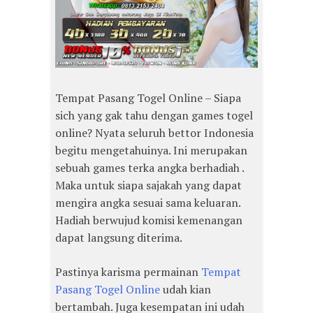
Tempat Pasang Togel Online – Siapa
sich yang gak tahu dengan games togel
online? Nyata seluruh bettor Indonesia
begitu mengetahuinya. Ini merupakan
sebuah games terka angka berhadiah .
Maka untuk siapa sajakah yang dapat
mengira angka sesuai sama keluaran.
Hadiah berwujud komisi kemenangan
dapat langsung diterima.
Pastinya karisma permainan
Tempat
Pasang Togel Online
udah kian
bertambah. Juga kesempatan ini udah