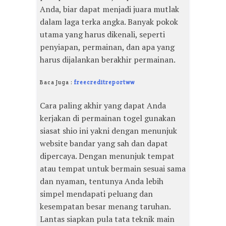
Anda, biar dapat menjadi juara mutlak
dalam laga terka angka. Banyak pokok
utama yang harus dikenali, seperti
penyiapan, permainan, dan apa yang
harus dijalankan berakhir permainan.
Baca Juga :
freecreditreportww
Cara paling akhir yang dapat Anda
kerjakan di permainan togel gunakan
siasat shio ini yakni dengan menunjuk
website bandar yang sah dan dapat
dipercaya. Dengan menunjuk tempat
atau tempat untuk bermain sesuai sama
dan nyaman, tentunya Anda lebih
simpel mendapati peluang dan
kesempatan besar menang taruhan.
Lantas siapkan pula tata teknik main