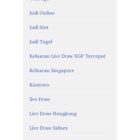
Judi Online
Judi Slot
Judi Togel
Keluaran Live Draw SGP Tercepat
Keluaran Singapore
Kiostoto
live Draw
Live Draw Hongkong
Live Draw Sidney