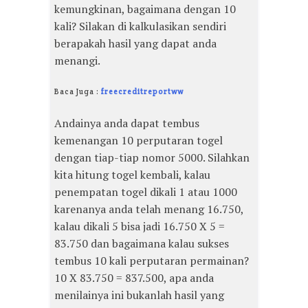
kemungkinan, bagaimana dengan 10
kali? Silakan di kalkulasikan sendiri
berapakah hasil yang dapat anda
menangi.
Baca Juga :
freecreditreportww
Andainya anda dapat tembus
kemenangan 10 perputaran togel
dengan tiap-tiap nomor 5000. Silahkan
kita hitung togel kembali, kalau
penempatan togel dikali 1 atau 1000
karenanya anda telah menang 16.750,
kalau dikali 5 bisa jadi 16.750 X 5 =
83.750 dan bagaimana kalau sukses
tembus 10 kali perputaran permainan?
10 X 83.750 = 837.500, apa anda
menilainya ini bukanlah hasil yang