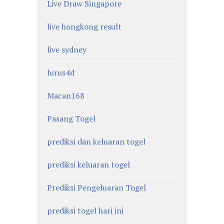
Live Draw Singapore
live hongkong result
live sydney
lurus4d
Macan168
Pasang Togel
prediksi dan keluaran togel
prediksi keluaran togel
Prediksi Pengeluaran Togel
prediksi togel hari ini