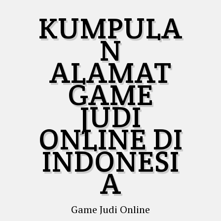
S
KUMPULA
k
i
N
p
t
ALAMAT
o
c
GAME
o
JUDI
n
t
ONLINE DI
e
n
INDONESI
t
A
Game Judi Online