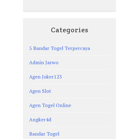
Categories
5 Bandar Togel Terpercaya
Admin Jarwo
Agen Joker123
Agen Slot
Agen Togel Online
Angker4d
Bandar Togel