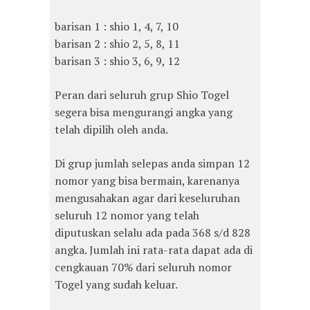
barisan 1 : shio 1, 4, 7, 10
barisan 2 : shio 2, 5, 8, 11
barisan 3 : shio 3, 6, 9, 12
Peran dari seluruh grup Shio Togel
segera bisa mengurangi angka yang
telah dipilih oleh anda.
Di grup jumlah selepas anda simpan 12
nomor yang bisa bermain, karenanya
mengusahakan agar dari keseluruhan
seluruh 12 nomor yang telah
diputuskan selalu ada pada 368 s/d 828
angka. Jumlah ini rata-rata dapat ada di
cengkauan 70% dari seluruh nomor
Togel yang sudah keluar.