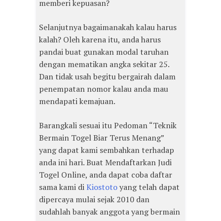
memberi kepuasan?
Selanjutnya bagaimanakah kalau harus
kalah? Oleh karena itu, anda harus
pandai buat gunakan modal taruhan
dengan mematikan angka sekitar 25.
Dan tidak usah begitu bergairah dalam
penempatan nomor kalau anda mau
mendapati kemajuan.
Barangkali sesuai itu Pedoman “Teknik
Bermain Togel Biar Terus Menang”
yang dapat kami sembahkan terhadap
anda ini hari. Buat Mendaftarkan Judi
Togel Online, anda dapat coba daftar
sama kami di
Kiostoto
yang telah dapat
dipercaya mulai sejak 2010 dan
sudahlah banyak anggota yang bermain