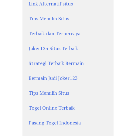
Link Alternatif situs
Tips Memilih Situs
Terbaik dan Terpercaya
Joker123 Situs Terbaik
Strategi Terbaik Bermain
Bermain Judi Joker123
Tips Memilih Situs
Togel Online Terbaik
Pasang Togel Indonesia