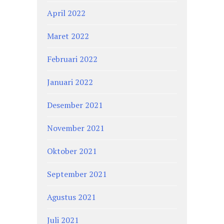
April 2022
Maret 2022
Februari 2022
Januari 2022
Desember 2021
November 2021
Oktober 2021
September 2021
Agustus 2021
Juli 2021