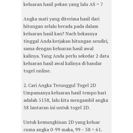
keluaran hasil pekan yang lalu AS = 7
Angka mati yang diterima hasil dari
hitungan selalu berada pada dalam
keluaran hasil kan? Nach bekasnya
tinggal Anda kerjakan hitungan sendiri,
sama dengan keluaran hasil awal
kalinya. Yang Anda perlu sekedar 2 data
keluaran hasil awal kalinya di bandar
togel online.
2. Cari Angka Terunggul Togel 2D
Umpamanya keluaran hasil tempo hari
adalah 5138, lalu kita mengambil angka
38 lantaran ini untuk togel 2D.
Untuk kemungkinan 2D yang keluar
cuma angka 0-99 maka, 99 – 38 = 61.