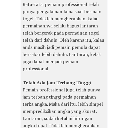
Rata-rata, pemain professional telah
punya pengalaman lama saat bermain
togel. Tidaklah mengherankan, kalau
permainannya selalu bagus lantaran
telah bergerak pada permainan togel
telah dari dahulu. Oleh karena itu, kalau
anda masih jadi pemain pemula dapat
bersabar lebih dahulu. Lantaran, kelak
juga dapat menjadi pemain
professional.
Telah Ada Jam Terbang Tinggi
Pemain professional juga telah punya
jam terbang tinggi pada permainan
terka angka. Maka dari itu, lebih simpel
memprediksikan angka yang akurat.
Lantaran, sudah ketahui hitungan
angka tepat. Tidaklah mengherankan