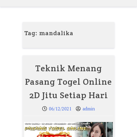
Tag:
mandalika
Teknik Menang
Pasang Togel Online
2D Jitu Setiap Hari
06/12/2021
admin