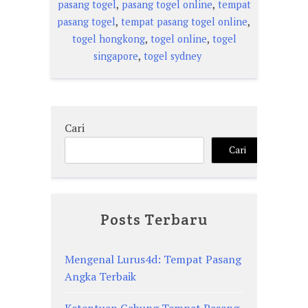
,
,
pasang togel
pasang togel online
tempat
,
,
pasang togel
tempat pasang togel online
,
,
togel hongkong
togel online
togel
,
singapore
togel sydney
Cari
Cari
Posts Terbaru
Mengenal Lurus4d: Tempat Pasang
Angka Terbaik
Ketentuan Gabung Tempat Pasang