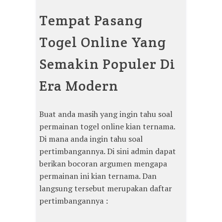
Tempat Pasang
Togel Online Yang
Semakin Populer Di
Era Modern
Buat anda masih yang ingin tahu soal
permainan togel online kian ternama.
Di mana anda ingin tahu soal
pertimbangannya. Di sini admin dapat
berikan bocoran argumen mengapa
permainan ini kian ternama. Dan
langsung tersebut merupakan daftar
pertimbangannya :