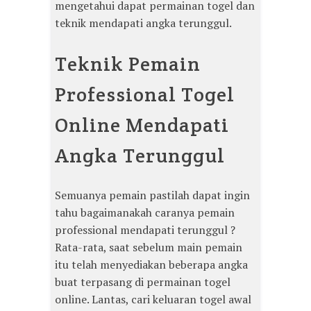
mengetahui dapat permainan togel dan
teknik mendapati angka terunggul.
Teknik Pemain
Professional Togel
Online Mendapati
Angka Terunggul
Semuanya pemain pastilah dapat ingin
tahu bagaimanakah caranya pemain
professional mendapati terunggul ?
Rata-rata, saat sebelum main pemain
itu telah menyediakan beberapa angka
buat terpasang di permainan togel
online. Lantas, cari keluaran togel awal