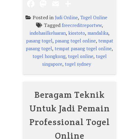
Posted in
,
Judi Online
Togel Online
Tagged
,
freecreditreportww
,
,
,
indohasilkeluaran
kiostoto
mandalika
,
,
pasang togel
pasang togel online
tempat
,
,
pasang togel
tempat pasang togel online
,
,
togel hongkong
togel online
togel
,
singapore
togel sydney
Beragam Teknik
Untuk Jadi Pemain
Professional Togel
Online