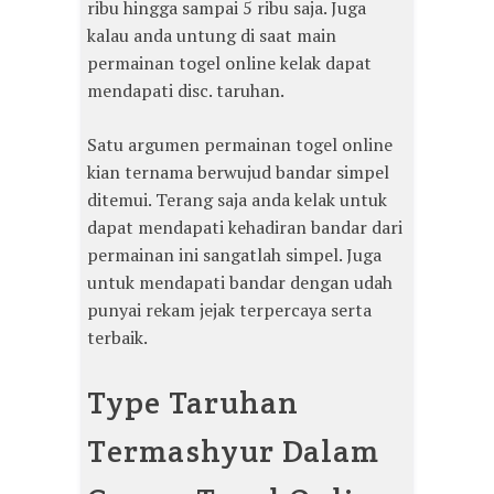
ribu hingga sampai 5 ribu saja. Juga
kalau anda untung di saat main
permainan togel online kelak dapat
mendapati disc. taruhan.
Satu argumen permainan togel online
kian ternama berwujud bandar simpel
ditemui. Terang saja anda kelak untuk
dapat mendapati kehadiran bandar dari
permainan ini sangatlah simpel. Juga
untuk mendapati bandar dengan udah
punyai rekam jejak terpercaya serta
terbaik.
Type Taruhan
Termashyur Dalam