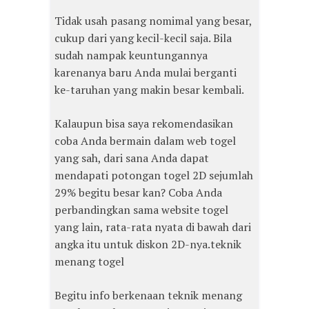
Tidak usah pasang nomimal yang besar,
cukup dari yang kecil-kecil saja. Bila
sudah nampak keuntungannya
karenanya baru Anda mulai berganti
ke-taruhan yang makin besar kembali.
Kalaupun bisa saya rekomendasikan
coba Anda bermain dalam web togel
yang sah, dari sana Anda dapat
mendapati potongan togel 2D sejumlah
29% begitu besar kan? Coba Anda
perbandingkan sama website togel
yang lain, rata-rata nyata di bawah dari
angka itu untuk diskon 2D-nya.teknik
menang togel
Begitu info berkenaan teknik menang