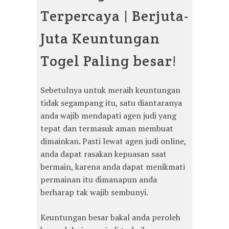
Terpercaya | Berjuta-
Juta Keuntungan
Togel Paling besar!
Sebetulnya untuk meraih keuntungan
tidak segampang itu, satu diantaranya
anda wajib mendapati agen judi yang
tepat dan termasuk aman membuat
dimainkan. Pasti lewat agen judi online,
anda dapat rasakan kepuasan saat
bermain, karena anda dapat menikmati
permainan itu dimanapun anda
berharap tak wajib sembunyi.
Keuntungan besar bakal anda peroleh