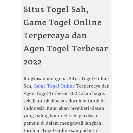
Situs Togel Sah,
Game Togel Online
Terpercaya dan
Agen Togel Terbesar
2022
Ringkasan mengenai Situs Togel Online
Sah,
Game Togel Online
Terpercaya dan
Agen Togel Terbesar 2022 akan bagus
sekali untuk dibaca seluruh betaruh di
Indonesia. Kami akan memberi ulasan
yang paling komplet sebagai dasar
pemain di dalam mengawali langkah
taruhan Togel Online sampai betul-