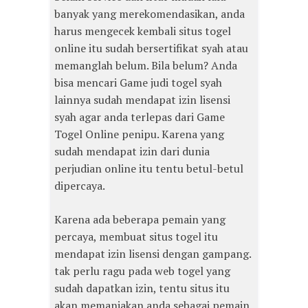
banyak yang merekomendasikan, anda
harus mengecek kembali situs togel
online itu sudah bersertifikat syah atau
memanglah belum. Bila belum? Anda
bisa mencari Game judi togel syah
lainnya sudah mendapat izin lisensi
syah agar anda terlepas dari Game
Togel Online penipu. Karena yang
sudah mendapat izin dari dunia
perjudian online itu tentu betul-betul
dipercaya.
Karena ada beberapa pemain yang
percaya, membuat situs togel itu
mendapat izin lisensi dengan gampang.
tak perlu ragu pada web togel yang
sudah dapatkan izin, tentu situs itu
akan memanjakan anda sebagai pemain