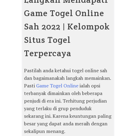
Game Togel Online
Sah 2022 | Kelompok
Situs Togel
Terpercaya
Pastilah anda ketahui togel online sah
dan bagaimanakah langkah memainkan.
Pasti
Game Togel Online
ialah opsi
terbanyak dimainkan oleh beberapa
penjudi di era ini. Terhitung perjudian
yang terlaku di grup penduduk
sekarang ini. Karena keuntungan paling
besar yang dapat anda meraih dengan
sekalipun menang.