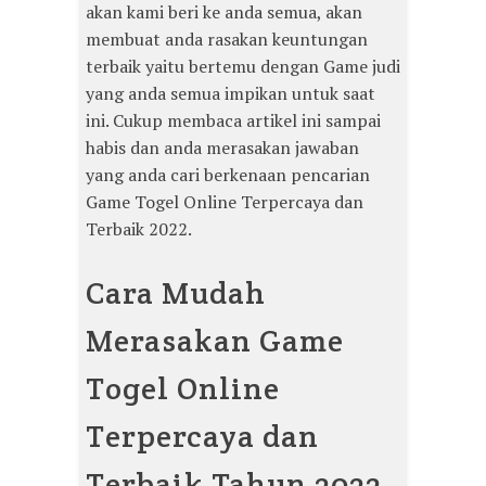
akan kami beri ke anda semua, akan
membuat anda rasakan keuntungan
terbaik yaitu bertemu dengan Game judi
yang anda semua impikan untuk saat
ini. Cukup membaca artikel ini sampai
habis dan anda merasakan jawaban
yang anda cari berkenaan pencarian
Game Togel Online Terpercaya dan
Terbaik 2022.
Cara Mudah
Merasakan Game
Togel Online
Terpercaya dan
Terbaik Tahun 2022