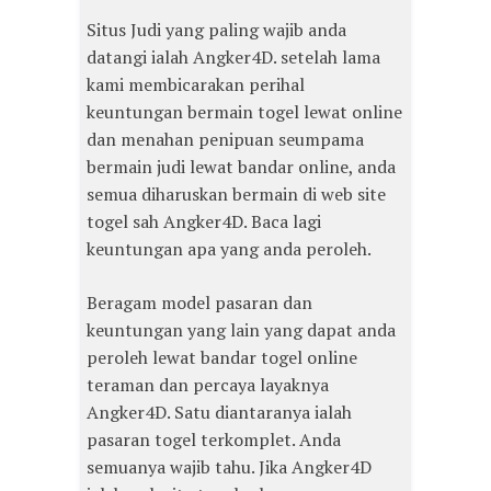
Situs Judi yang paling wajib anda
datangi ialah Angker4D. setelah lama
kami membicarakan perihal
keuntungan bermain togel lewat online
dan menahan penipuan seumpama
bermain judi lewat bandar online, anda
semua diharuskan bermain di web site
togel sah Angker4D. Baca lagi
keuntungan apa yang anda peroleh.
Beragam model pasaran dan
keuntungan yang lain yang dapat anda
peroleh lewat bandar togel online
teraman dan percaya layaknya
Angker4D. Satu diantaranya ialah
pasaran togel terkomplet. Anda
semuanya wajib tahu. Jika Angker4D