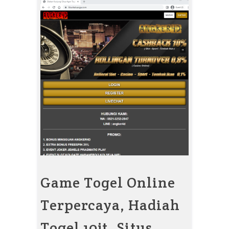
Game Togel Online
Terpercaya, Hadiah
Togel 10jt, Situs