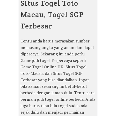
Situs Togel Toto
Macau, Togel SGP
Terbesar
Tentu anda harus merasakan sumber
memasang angka yang aman dan dapat
dipercaya. Sekarang ini anda perlu
Game judi togel Terpercaya seperti
Game Togel Online HK, Situs Togel
Toto Macau, dan Situs Togel SGP
Terbesar yang bisa diandalkan. Ingat
bila zaman sekarang ini betul-betul
berbeda dengan jaman dulu. Tentu cara
bermain judi togel online berbeda. Anda
juga harus tahu bila togel sudah ada
sejak dulu dan menjadi permainan