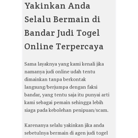
Yakinkan Anda
Selalu Bermain di
Bandar Judi Togel
Online Terpercaya
Sama layaknya yang kami kenali jika
namanya judi online udah tentu
dimainkan tanpa berkontak
langsung/berjumpa dengan faksi
bandar, yang tentu saja itu punyai arti
kami sebagai pemain sehingga lebih
siaga pada kebolehan penipuan/scam.
Karenanya selalu yakinkan jika anda
sebetulnya bermain di agen judi togel