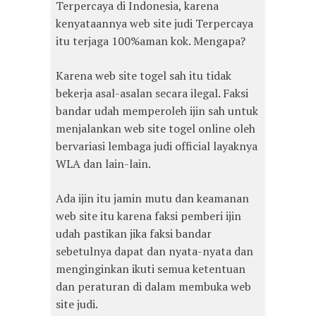
Terpercaya di Indonesia, karena
kenyataannya web site judi Terpercaya
itu terjaga 100%aman kok. Mengapa?
Karena web site togel sah itu tidak
bekerja asal-asalan secara ilegal. Faksi
bandar udah memperoleh ijin sah untuk
menjalankan web site togel online oleh
bervariasi lembaga judi official layaknya
WLA dan lain-lain.
Ada ijin itu jamin mutu dan keamanan
web site itu karena faksi pemberi ijin
udah pastikan jika faksi bandar
sebetulnya dapat dan nyata-nyata dan
menginginkan ikuti semua ketentuan
dan peraturan di dalam membuka web
site judi.