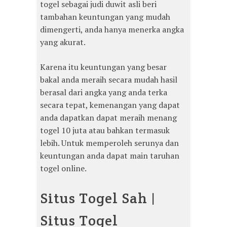
togel sebagai judi duwit asli beri
tambahan keuntungan yang mudah
dimengerti, anda hanya menerka angka
yang akurat.
Karena itu keuntungan yang besar
bakal anda meraih secara mudah hasil
berasal dari angka yang anda terka
secara tepat, kemenangan yang dapat
anda dapatkan dapat meraih menang
togel 10 juta atau bahkan termasuk
lebih. Untuk memperoleh serunya dan
keuntungan anda dapat main taruhan
togel online.
Situs Togel Sah |
Situs Togel