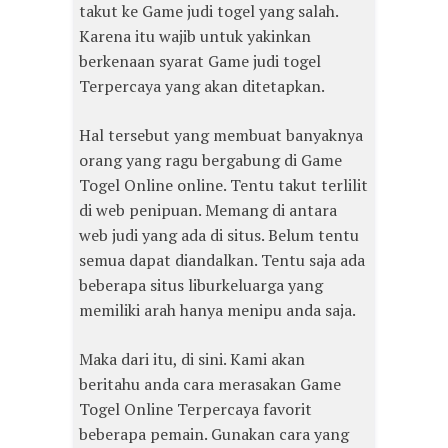
takut ke Game judi togel yang salah.
Karena itu wajib untuk yakinkan
berkenaan syarat Game judi togel
Terpercaya yang akan ditetapkan.
Hal tersebut yang membuat banyaknya
orang yang ragu bergabung di Game
Togel Online online. Tentu takut terlilit
di web penipuan. Memang di antara
web judi yang ada di situs. Belum tentu
semua dapat diandalkan. Tentu saja ada
beberapa situs liburkeluarga yang
memiliki arah hanya menipu anda saja.
Maka dari itu, di sini. Kami akan
beritahu anda cara merasakan Game
Togel Online Terpercaya favorit
beberapa pemain. Gunakan cara yang