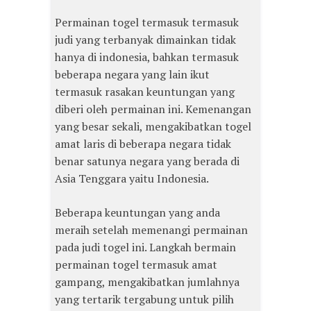
Permainan togel termasuk termasuk
judi yang terbanyak dimainkan tidak
hanya di indonesia, bahkan termasuk
beberapa negara yang lain ikut
termasuk rasakan keuntungan yang
diberi oleh permainan ini. Kemenangan
yang besar sekali, mengakibatkan togel
amat laris di beberapa negara tidak
benar satunya negara yang berada di
Asia Tenggara yaitu Indonesia.
Beberapa keuntungan yang anda
meraih setelah memenangi permainan
pada judi togel ini. Langkah bermain
permainan togel termasuk amat
gampang, mengakibatkan jumlahnya
yang tertarik tergabung untuk pilih