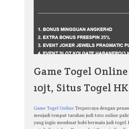
Game Togel Online
10jt, Situs Togel H
Game Togel Online
Terpercaya dengan penawa
menjadi tempat taruhan judi toto online pal
yang ingin membuat hobi bermain judi togel