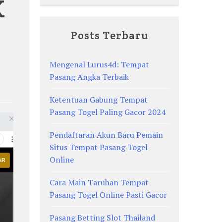
K
Posts Terbaru
Mengenal Lurus4d: Tempat
Pasang Angka Terbaik
Ketentuan Gabung Tempat
Pasang Togel Paling Gacor 2024
Pendaftaran Akun Baru Pemain
Situs Tempat Pasang Togel
Online
Cara Main Taruhan Tempat
Pasang Togel Online Pasti Gacor
Pasang Betting Slot Thailand