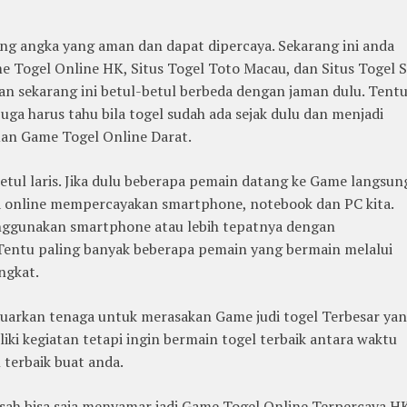
g angka yang aman dan dapat dipercaya. Sekarang ini anda
me Togel Online HK, Situs Togel Toto Macau, dan Situs Togel 
man sekarang ini betul-betul berbeda dengan jaman dulu. Tent
juga harus tahu bila togel sudah ada sejak dulu dan menjadi
uan Game Togel Online Darat.
etul laris. Jika dulu beberapa pemain datang ke Game langsung
ra online mempercayakan smartphone, notebook dan PC kita.
nggunakan smartphone atau lebih tepatnya dengan
entu paling banyak beberapa pemain yang bermain melalui
ngkat.
uarkan tenaga untuk merasakan Game judi togel Terbesar ya
iki kegiatan tetapi ingin bermain togel terbaik antara waktu
 terbaik buat anda.
ah bisa saja menyamar jadi Game Togel Online Terpercaya H