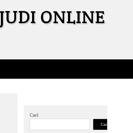
UDI ONLINE
Cari
Cari