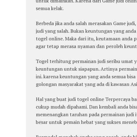
untuk dimainkan. Karena dari Game judi onli
semua kelak.
Berbeda jika anda salah merasakan Game judi, 
judi yang salah. Bukan keuntungan yang anda 
togel online. Maka dari itu, keutamaan anda 
agar tetap merasa nyaman dan peroleh keuntu
Togel terhitung permainan judi seribu umat
keuntungan untuk siapapun. Artinya permain
ini. karena keuntungan yang anda semua bisa
golongan masyarakat yang ada di kawasan Asi
Hal yang buat judi togel online Terpercaya b
cukup mudah dipahami. Dan kembali anda bisa 
memenangkan taruhan pada permainan judi itu
besar untuk pemain hebat yang sukses meneba