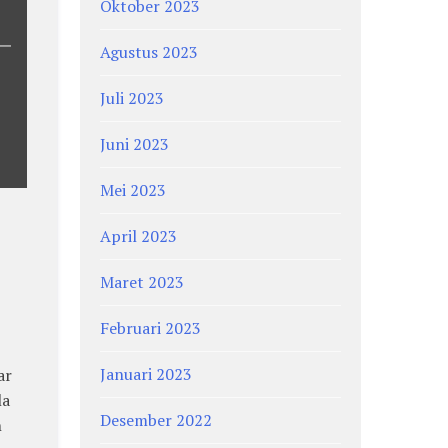
Oktober 2023
Agustus 2023
Juli 2023
Juni 2023
Mei 2023
April 2023
Maret 2023
Februari 2023
Januari 2023
ar
la
Desember 2022
n