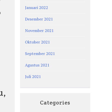
0
Januari 2022
u
Desember 2021
November 2021
Oktober 2021
September 2021
Agustus 2021
Juli 2021
u,
Categories