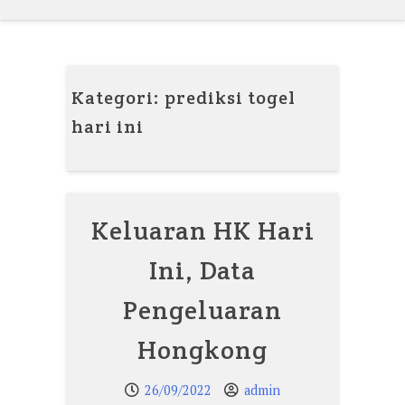
Kategori:
prediksi togel
hari ini
Keluaran HK Hari
Ini, Data
Pengeluaran
Hongkong
26/09/2022
admin