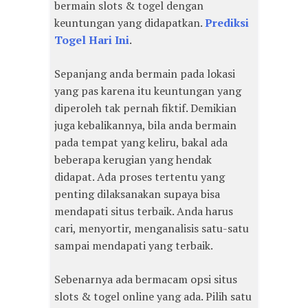
bermain slots & togel dengan
keuntungan yang didapatkan.
Prediksi
Togel Hari Ini
.
Sepanjang anda bermain pada lokasi
yang pas karena itu keuntungan yang
diperoleh tak pernah fiktif. Demikian
juga kebalikannya, bila anda bermain
pada tempat yang keliru, bakal ada
beberapa kerugian yang hendak
didapat. Ada proses tertentu yang
penting dilaksanakan supaya bisa
mendapati situs terbaik. Anda harus
cari, menyortir, menganalisis satu-satu
sampai mendapati yang terbaik.
Sebenarnya ada bermacam opsi situs
slots & togel online yang ada. Pilih satu