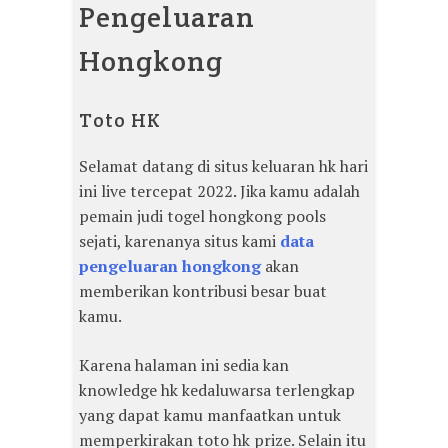
Pengeluaran
Hongkong
Toto HK
Selamat datang di situs keluaran hk hari
ini live tercepat 2022. Jika kamu adalah
pemain judi togel hongkong pools
sejati, karenanya situs kami
data
pengeluaran hongkong
akan
memberikan kontribusi besar buat
kamu.
Karena halaman ini sedia kan
knowledge hk kedaluwarsa terlengkap
yang dapat kamu manfaatkan untuk
memperkirakan toto hk prize. Selain itu