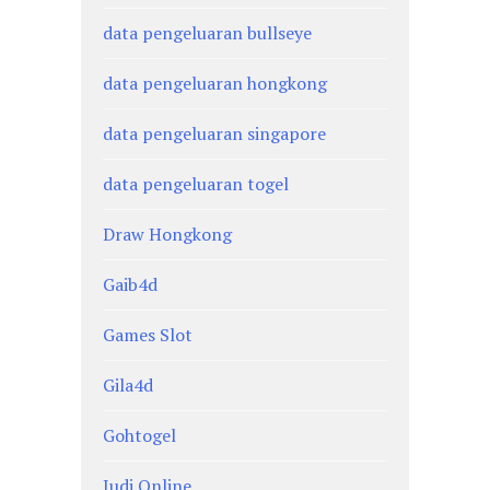
data pengeluaran bullseye
data pengeluaran hongkong
data pengeluaran singapore
data pengeluaran togel
Draw Hongkong
Gaib4d
Games Slot
Gila4d
Gohtogel
Judi Online