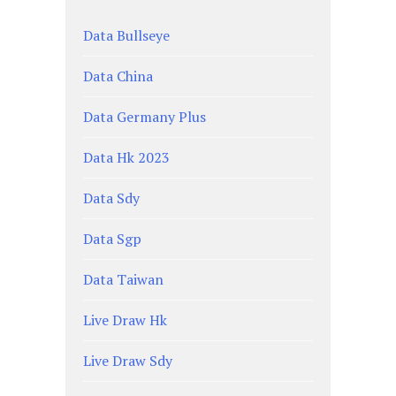
Data Bullseye
Data China
Data Germany Plus
Data Hk 2023
Data Sdy
Data Sgp
Data Taiwan
Live Draw Hk
Live Draw Sdy