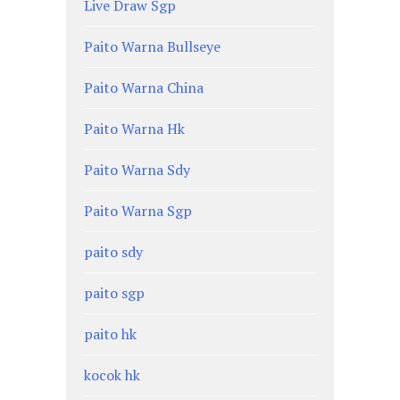
Live Draw Sgp
Paito Warna Bullseye
Paito Warna China
Paito Warna Hk
Paito Warna Sdy
Paito Warna Sgp
paito sdy
paito sgp
paito hk
kocok hk