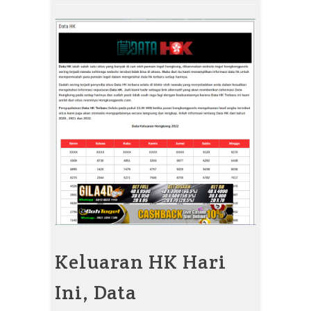
Keluaran HK Hari
Ini, Data