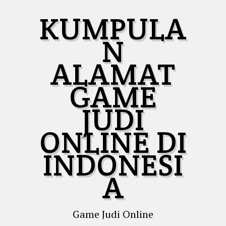
S
KUMPULA
k
i
N
p
t
ALAMAT
o
c
GAME
o
JUDI
n
t
ONLINE DI
e
n
INDONESI
t
A
Game Judi Online