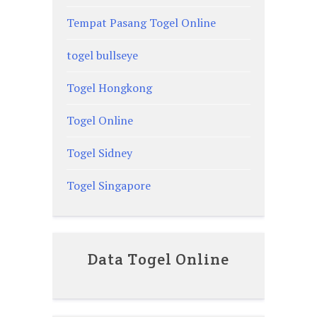
Tempat Pasang Togel Online
togel bullseye
Togel Hongkong
Togel Online
Togel Sidney
Togel Singapore
Data Togel Online