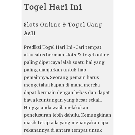
Togel Hari Ini
Slots Online & Togel Uang
Asli
Prediksi Togel Hari Ini -Cari tempat
atau situs bermain slots & togel online
paling dipercaya ialah suatu hal yang
paling dianjurkan untuk tiap
pemainnya. Seorang pemain harus
mengetahui kapan di mana mereka
dapat bermain dengan bebas dan dapat
bawa keuntungan yang besar sekali.
Hingga anda wajib melakukan
penelusuran lebih dahulu. Kemungkinan
masih tetap ada yang menanyakan apa
rekanannya di antara tempat untuk