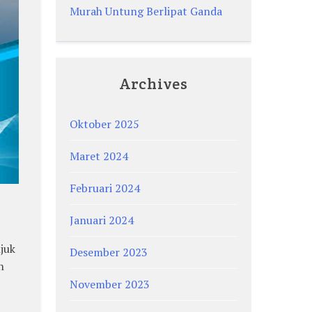
Murah Untung Berlipat Ganda
Archives
Oktober 2025
Maret 2024
Februari 2024
Januari 2024
juk
Desember 2023
n
November 2023