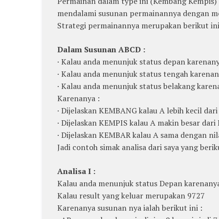
Permainan dalam type ini (Kembang Kempis) 
mendalami susunan permainannya dengan men
Strategi permainannya merupakan berikut ini
Dalam Susunan ABCD :
· Kalau anda menunjuk status depan karenan
· Kalau anda menunjuk status tengah karena
· Kalau anda menunjuk status belakang kare
Karenanya :
· Dijelaskan KEMBANG kalau A lebih kecil dari B
· Dijelaskan KEMPIS kalau A makin besar dari 
· Dijelaskan KEMBAR kalau A sama dengan nila
Jadi contoh simak analisa dari saya yang beriku
Analisa I :
Kalau anda menunjuk status Depan karenanya a
Kalau result yang keluar merupakan 9727
Karenanya susunan nya ialah berikut ini :