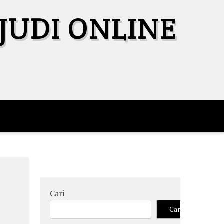
UDI ONLINE
Cari
Cari