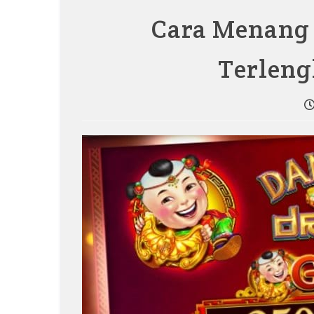
Cara Menang 
Terleng