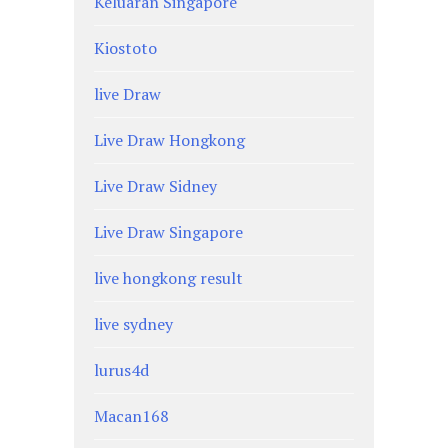
Keluaran Singapore
Kiostoto
live Draw
Live Draw Hongkong
Live Draw Sidney
Live Draw Singapore
live hongkong result
live sydney
lurus4d
Macan168