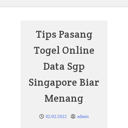
Tips Pasang
Togel Online
Data Sgp
Singapore Biar
Menang
02/02/2022
admin