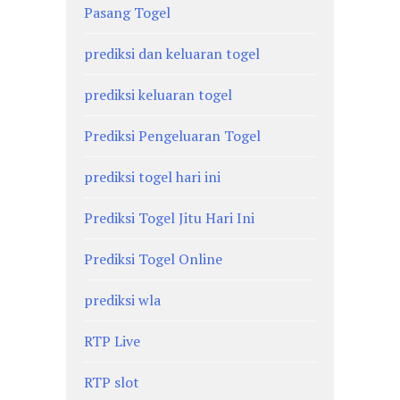
Pasang Togel
prediksi dan keluaran togel
prediksi keluaran togel
Prediksi Pengeluaran Togel
prediksi togel hari ini
Prediksi Togel Jitu Hari Ini
Prediksi Togel Online
prediksi wla
RTP Live
RTP slot