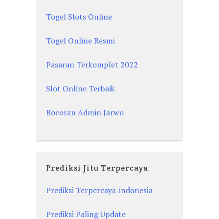
Togel Slots Online
Togel Online Resmi
Pasaran Terkomplet 2022
Slot Online Terbaik
Bocoran Admin Jarwo
Prediksi Jitu Terpercaya
Prediksi Terpercaya Indonesia
Prediksi Paling Update