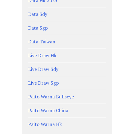
Data Hk 2023
Data Sdy
Data Sgp
Data Taiwan
Live Draw Hk
Live Draw Sdy
Live Draw Sgp
Paito Warna Bullseye
Paito Warna China
Paito Warna Hk