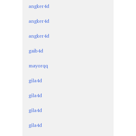
angker4d
angker4d
angker4d
gaib4d
mayorqq
gila4d
gila4d
gila4d
gila4d