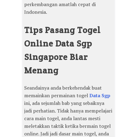
perkembangan amatlah cepat di
Indonesia.
Tips Pasang Togel
Online Data Sgp
Singapore Biar
Menang
Seandainya anda berkehendak buat
memainkan permainan togel
Data Sgp
ini, ada sejumlah bab yang sebaiknya
jadi perhatian. Tidak hanya mempelajari
cara main togel, anda lantas mesti
meletakkan taktik ketika bermain togel
online. Jadi jadi dasar main togel, anda