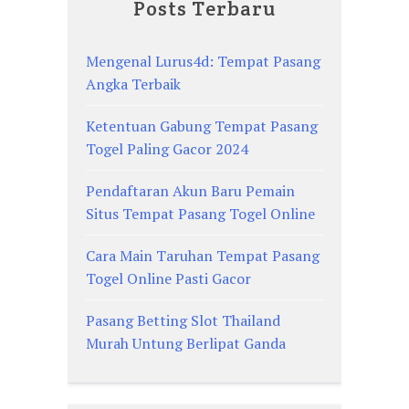
Posts Terbaru
p
Mengenal Lurus4d: Tempat Pasang
o
Angka Terbaik
s
Ketentuan Gabung Tempat Pasang
Togel Paling Gacor 2024
Pendaftaran Akun Baru Pemain
Situs Tempat Pasang Togel Online
Cara Main Taruhan Tempat Pasang
Togel Online Pasti Gacor
Pasang Betting Slot Thailand
Murah Untung Berlipat Ganda