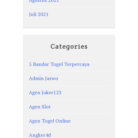
Juli 2021
Categories
5 Bandar Togel Terpercaya
Admin Jarwo
Agen Joker123
Agen Slot
Agen Togel Online
Angker4d