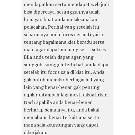
mendapatkan serta mendapat web judi
bisa dipercaya, sesungguhnya udah
lumayan buat anda melaksanakan
pelacakan. Perihal yang setelah itu
seharusnya anda focus cermati yaitu
tentang bagaimana kiat beradu serta
main agar dapat menang serta sukses.
Bila anda telah dapat agen yang
sungguh-sungguh terhebat, anda dapat
setelah itu focus saja di kiat itu. Anda
gak butuh memikir berbagai hal yang
lain yang benar-benar gak penting
dipikir ditambah lagi mesti dikuatirkan.
Nach apabila anda benar-benar
berharap semuanya itu, anda bakal
memahami benar terkait apa serta
mana saja keuntungan yang dapat
dikerjakan.