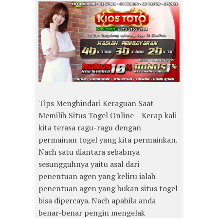
Tips Menghindari Keraguan Saat
Memilih Situs Togel Online – Kerap kali
kita terasa ragu-ragu dengan
permainan togel yang kita permainkan.
Nach satu diantara sebabnya
sesungguhnya yaitu asal dari
penentuan agen yang keliru ialah
penentuan agen yang bukan situs togel
bisa dipercaya. Nach apabila anda
benar-benar pengin mengelak