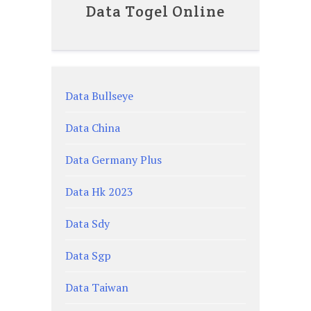
Data Togel Online
Data Bullseye
Data China
Data Germany Plus
Data Hk 2023
Data Sdy
Data Sgp
Data Taiwan