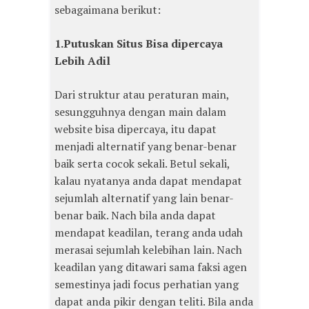
sebagaimana berikut:
1.Putuskan Situs Bisa dipercaya
Lebih Adil
Dari struktur atau peraturan main,
sesungguhnya dengan main dalam
website bisa dipercaya, itu dapat
menjadi alternatif yang benar-benar
baik serta cocok sekali. Betul sekali,
kalau nyatanya anda dapat mendapat
sejumlah alternatif yang lain benar-
benar baik. Nach bila anda dapat
mendapat keadilan, terang anda udah
merasai sejumlah kelebihan lain. Nach
keadilan yang ditawari sama faksi agen
semestinya jadi focus perhatian yang
dapat anda pikir dengan teliti. Bila anda