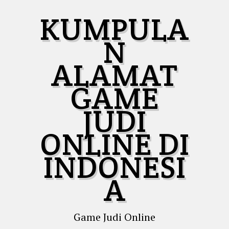
S
KUMPULA
k
i
N
p
t
ALAMAT
o
c
GAME
o
JUDI
n
t
ONLINE DI
e
n
INDONESI
t
A
Game Judi Online