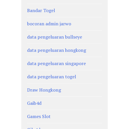
Bandar Togel
bocoran admin jarwo
data pengeluaran bullseye
data pengeluaran hongkong
data pengeluaran singapore
data pengeluaran togel
Draw Hongkong
Gaib4d
Games Slot