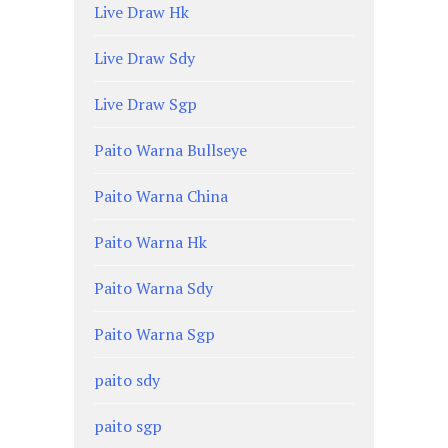
Live Draw Hk
Live Draw Sdy
Live Draw Sgp
Paito Warna Bullseye
Paito Warna China
Paito Warna Hk
Paito Warna Sdy
Paito Warna Sgp
paito sdy
paito sgp