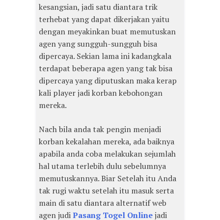
kesangsian, jadi satu diantara trik
terhebat yang dapat dikerjakan yaitu
dengan meyakinkan buat memutuskan
agen yang sungguh-sungguh bisa
dipercaya. Sekian lama ini kadangkala
terdapat beberapa agen yang tak bisa
dipercaya yang diputuskan maka kerap
kali player jadi korban kebohongan
mereka.
Nach bila anda tak pengin menjadi
korban kekalahan mereka, ada baiknya
apabila anda coba melakukan sejumlah
hal utama terlebih dulu sebelumnya
memutuskannya. Biar Setelah itu Anda
tak rugi waktu setelah itu masuk serta
main di satu diantara alternatif web
agen judi
Pasang Togel Online
jadi