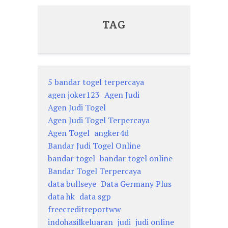
TAG
5 bandar togel terpercaya
agen joker123
Agen Judi
Agen Judi Togel
Agen Judi Togel Terpercaya
Agen Togel
angker4d
Bandar Judi Togel Online
bandar togel
bandar togel online
Bandar Togel Terpercaya
data bullseye
Data Germany Plus
data hk
data sgp
freecreditreportww
indohasilkeluaran
judi
judi online