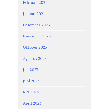
Februari 2024
Januari 2024
Desember 2023
November 2023
Oktober 2023
Agustus 2023
Juli 2023
Juni 2023
Mei 2023
April 2023