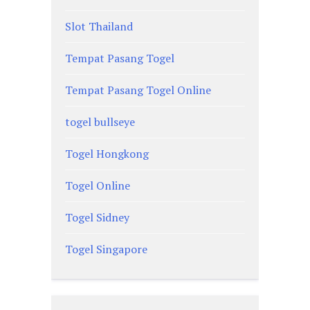
Slot Thailand
Tempat Pasang Togel
Tempat Pasang Togel Online
togel bullseye
Togel Hongkong
Togel Online
Togel Sidney
Togel Singapore