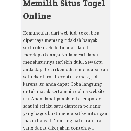
Memilih Situs Togel
Online
Kemunculan dari web judi togel bisa
dipercaya memang tidaklah banyak
serta oleh sebab itu buat dapat
mendapatkannya Anda mesti dapat
menelusurinya terlebih dulu. Sewaktu
anda dapat cari kemudian mendapatkan
satu diantara alternatif terbaik, jadi
karena itu anda dapat Coba langsung
untuk masuk serta main dalam website
itu. Anda dapat jalankan kesempatan
saat ini selaku satu diantara peluang
yang bagus buat mendapat keuntungan
makin banyak. Tentang hal cara-cara
yang dapat dikerjakan contohnya