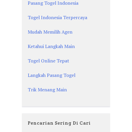
Pasang Togel Indonesia
Togel Indonesia Terpercaya
Mudah Memilih Agen
Ketahui Langkah Main
Togel Online Tepat
Langkah Pasang Togel
Trik Menang Main
Pencarian Sering Di Cari