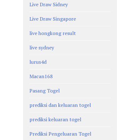
Live Draw Sidney
Live Draw Singapore
live hongkong result
live sydney
lurus4d
Macan168
Pasang Togel
prediksi dan keluaran togel
prediksi keluaran togel
Prediksi Pengeluaran Togel