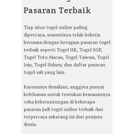
Pasaran Terbaik
Tiap situs togel online paling
dipercaya, semestinya telah bekerja
bersama dengan beragam pasaran togel
terbaik seperti Togel HK, Togel SGP,
Togel Toto Macau, Togel Taiwan, Togel
Jeju, Togel Sidney, dan daftar pasaran
togel sah yang lain.
Karenanya demikian, anggota punyai
keleluasan untuk tentukan kemauannya
coba keberuntungan di beberapa
pasaran judi togel online terbaik dan
terpercaya sekarang ini dari penjuru
dunia.