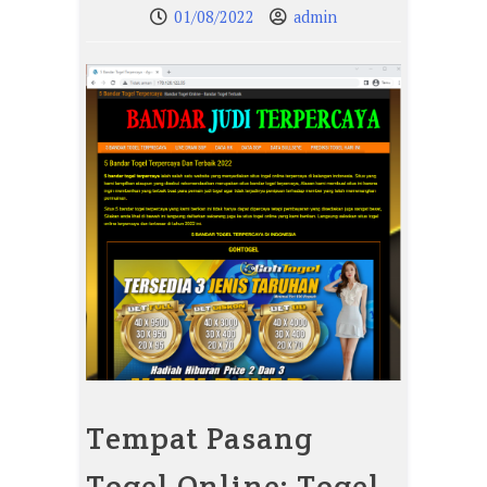
01/08/2022
admin
Tempat Pasang
Togel Online: Togel