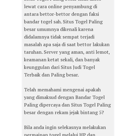
lewat cara online penyambung di
antara bettor-bettor dengan faksi
bandar togel sah. Situs Togel Paling
besar umumnya dikenali karena
didalamnya tidak sempat terjadi
masalah apa saja di saat bettor lakukan
taruhan. Server yang aman, anti lemot,
keamanan ketat sekali, dan banyak
keunggulan dari Situs Judi Togel
Terbaik dan Paling besar.
Telah memahami mengenai apakah
yang dimaksud dengan Bandar Togel
Paling dipercaya dan Situs Togel Paling
besar dengan rekam jejak bintang 5?
Bila anda ingin selekasnya melakukan
permainan togel melalui HP dan