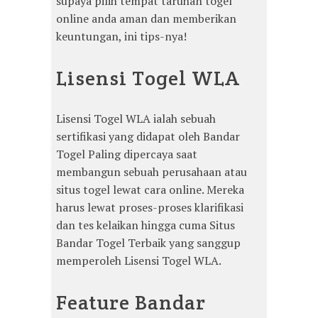
supaya pilih tempat taruhan togel
online anda aman dan memberikan
keuntungan, ini tips-nya!
Lisensi Togel WLA
Lisensi Togel WLA ialah sebuah
sertifikasi yang didapat oleh Bandar
Togel Paling dipercaya saat
membangun sebuah perusahaan atau
situs togel lewat cara online. Mereka
harus lewat proses-proses klarifikasi
dan tes kelaikan hingga cuma Situs
Bandar Togel Terbaik yang sanggup
memperoleh Lisensi Togel WLA.
Feature Bandar