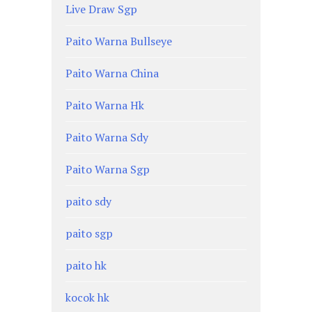
Live Draw Sgp
Paito Warna Bullseye
Paito Warna China
Paito Warna Hk
Paito Warna Sdy
Paito Warna Sgp
paito sdy
paito sgp
paito hk
kocok hk