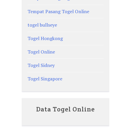
Tempat Pasang Togel Online
togel bullseye
Togel Hongkong
Togel Online
Togel Sidney
Togel Singapore
Data Togel Online