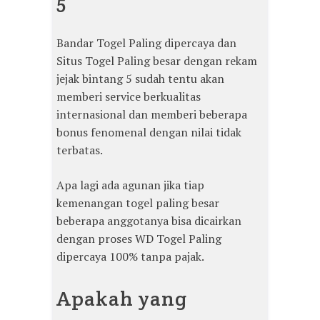
5
Bandar Togel Paling dipercaya dan
Situs Togel Paling besar dengan rekam
jejak bintang 5 sudah tentu akan
memberi service berkualitas
internasional dan memberi beberapa
bonus fenomenal dengan nilai tidak
terbatas.
Apa lagi ada agunan jika tiap
kemenangan togel paling besar
beberapa anggotanya bisa dicairkan
dengan proses WD Togel Paling
dipercaya 100% tanpa pajak.
Apakah yang