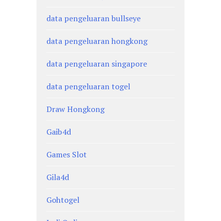
data pengeluaran bullseye
data pengeluaran hongkong
data pengeluaran singapore
data pengeluaran togel
Draw Hongkong
Gaib4d
Games Slot
Gila4d
Gohtogel