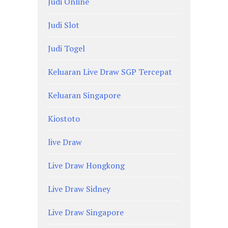
Judi Online
Judi Slot
Judi Togel
Keluaran Live Draw SGP Tercepat
Keluaran Singapore
Kiostoto
live Draw
Live Draw Hongkong
Live Draw Sidney
Live Draw Singapore