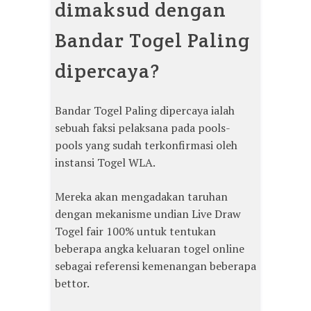
dimaksud dengan
Bandar Togel Paling
dipercaya?
Bandar Togel Paling dipercaya ialah
sebuah faksi pelaksana pada pools-
pools yang sudah terkonfirmasi oleh
instansi Togel WLA.
Mereka akan mengadakan taruhan
dengan mekanisme undian Live Draw
Togel fair 100% untuk tentukan
beberapa angka keluaran togel online
sebagai referensi kemenangan beberapa
bettor.