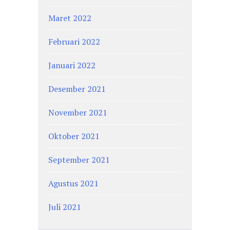
Maret 2022
Februari 2022
Januari 2022
Desember 2021
November 2021
Oktober 2021
September 2021
Agustus 2021
Juli 2021