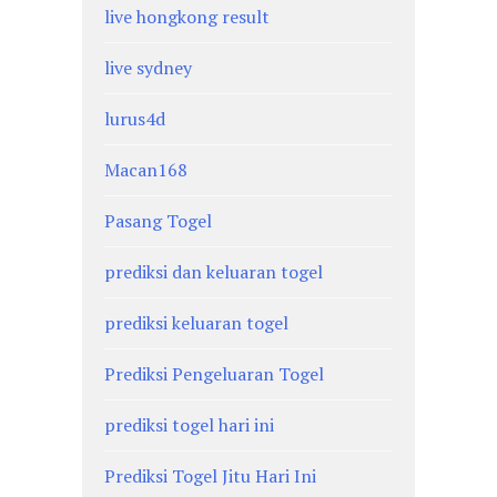
live hongkong result
live sydney
lurus4d
Macan168
Pasang Togel
prediksi dan keluaran togel
prediksi keluaran togel
Prediksi Pengeluaran Togel
prediksi togel hari ini
Prediksi Togel Jitu Hari Ini