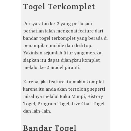
Togel Terkomplet
Persyaratan ke-2 yang perlu jadi
perhatian ialah mengenai feature dari
bandar togel terkomplet yang berada di
penampilan mobile dan desktop.
Yakinkan sejumlah fitur yang mereka
siapkan itu dapat dijangkau komplet
melalui ke-2 model piranti.
Karena, jika feature itu makin komplet
karena itu anda akan tertolong seperti
misalnya melalui Buku Mimpi, History
Togel, Program Togel, Live Chat Togel,
dan lain-lain.
Bandar Togel