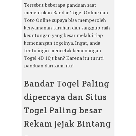
Tersebut beberapa panduan saat
menentukan Bandar Togel Online dan
Toto Online supaya bisa memperoleh
kenyamanan taruhan dan sanggup raih
keuntungan yang besar melalui tiap
kemenangan togelnya. Ingat, anda
tentu ingin mencetak kemenangan
Togel 4D 10jt kan? Karena itu turuti
panduan dari kami itu!
Bandar Togel Paling
dipercaya dan Situs
Togel Paling besar
Rekam jejak Bintang