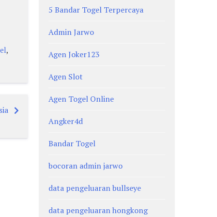
5 Bandar Togel Terpercaya
Admin Jarwo
,
el
Agen Joker123
Agen Slot
Agen Togel Online
sia
Angker4d
Bandar Togel
bocoran admin jarwo
data pengeluaran bullseye
data pengeluaran hongkong