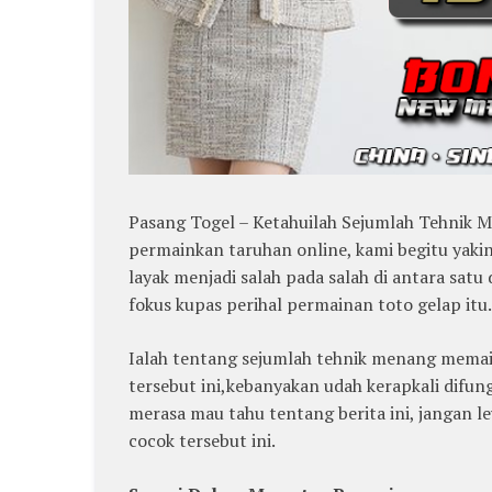
Pasang Togel – Ketahuilah Sejumlah Tehnik M
permainkan taruhan online, kami begitu yakin
layak menjadi salah pada salah di antara satu d
fokus kupas perihal permainan toto gelap itu.
Ialah tentang sejumlah tehnik menang mema
tersebut ini,kebanyakan udah kerapkali difun
merasa mau tahu tentang berita ini, jangan le
cocok tersebut ini.