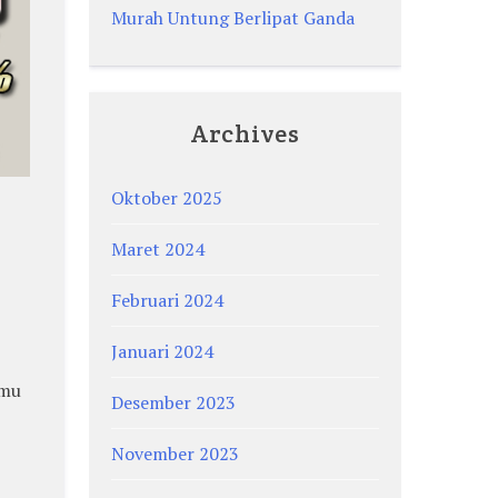
Murah Untung Berlipat Ganda
Archives
Oktober 2025
Maret 2024
Februari 2024
Januari 2024
amu
Desember 2023
November 2023