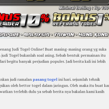
enang Judi Togel Online! Buat masing-masing orang yg suka
 judi Togel bukanlah soal asing. Sebab bentuk permainan itu
ari begitu banyak perjudian populer. Jadi berita kali ini lebih
inkan judi ramalan
pasang togel
ini hari. sejumlah tehnik
gsikan oleh bettor togel dalam jaringan. Oleh maka itu buat k
watkan terlebih dulu ya sebab berita nya bakalan kami kasih