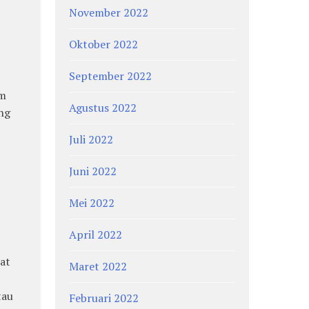
November 2022
Oktober 2022
September 2022
am
Agustus 2022
ng
Juli 2022
Juni 2022
Mei 2022
April 2022
uat
Maret 2022
tau
Februari 2022