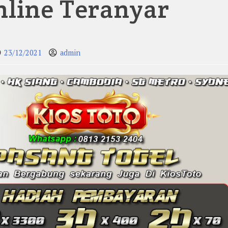
nline Teranyar
23/12/2021
admin