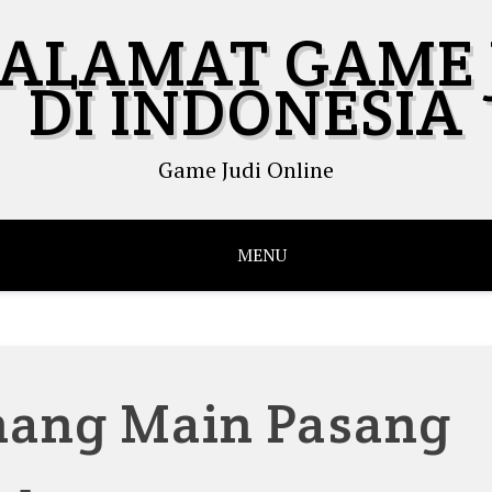
ALAMAT GAME J
DI INDONESIA
Game Judi Online
MENU
nang Main Pasang