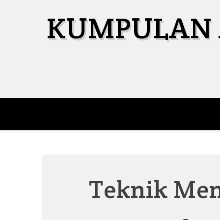
S
KUMPULAN 
k
i
p
t
o
c
o
n
t
e
n
t
Teknik Me