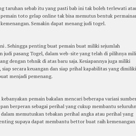
 taruhan sebab itu yang pasti bab ini tak boleh terlewati ata
ng pemain toto gelap online tak bisa memutus bentuk permaina
an kemenangan. Semakin dapat menang judi togel.
ini . Sehingga penting buat pemain buat miliki sejumlah
udi pasang Togel, dalam web-site yang telah di pilihnya mili
ng dengan tehnik di atas baru saja. Kesiapannya juga miliki
s, siap secara keuangan dan siap prihal kapabilitas yang dimilik
 buat menjadi pemenang.
di kebanyakan pemain bakalan mencari beberapa variasi sumbe
 depan berperan sebagai perihal yang cukup membantu seluruh
 dalam memutuskan tebakan perihal angka atau perihal yang
h penting supaya dapat membantu bettor buat raih kemenangan 