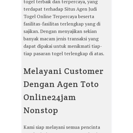
togel terbaik dan terpercaya, yang
terdapat terhadap Situs Agen Judi
Togel Online Terpercaya beserta
fasilitas-fasilitas terlengkap yang di
sajikan. Dengan menyajikan sekian
banyak macam jenis transaksi yang
dapat dipakai untuk menikmati tiap-
tiap pasaran togel terlengkap di atas.
Melayani Customer
Dengan Agen Toto
Online24jam
Nonstop
Kami siap melayani semua pencinta