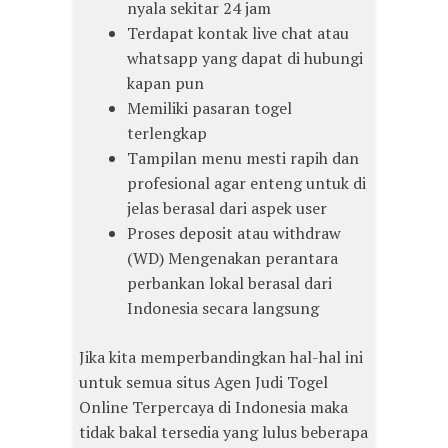
nyala sekitar 24 jam
Terdapat kontak live chat atau
whatsapp yang dapat di hubungi
kapan pun
Memiliki pasaran togel
terlengkap
Tampilan menu mesti rapih dan
profesional agar enteng untuk di
jelas berasal dari aspek user
Proses deposit atau withdraw
(WD) Mengenakan perantara
perbankan lokal berasal dari
Indonesia secara langsung
Jika kita memperbandingkan hal-hal ini
untuk semua situs Agen Judi Togel
Online Terpercaya di Indonesia maka
tidak bakal tersedia yang lulus beberapa