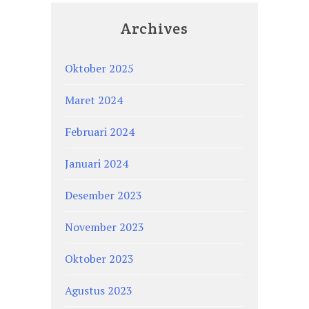
Archives
Oktober 2025
Maret 2024
Februari 2024
Januari 2024
Desember 2023
November 2023
Oktober 2023
Agustus 2023