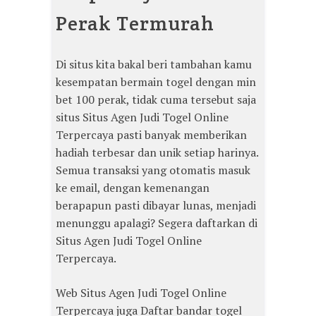
Perak Termurah
Di situs kita bakal beri tambahan kamu
kesempatan bermain togel dengan min
bet 100 perak, tidak cuma tersebut saja
situs Situs Agen Judi Togel Online
Terpercaya pasti banyak memberikan
hadiah terbesar dan unik setiap harinya.
Semua transaksi yang otomatis masuk
ke email, dengan kemenangan
berapapun pasti dibayar lunas, menjadi
menunggu apalagi? Segera daftarkan di
Situs Agen Judi Togel Online
Terpercaya.
Web Situs Agen Judi Togel Online
Terpercaya juga Daftar bandar togel