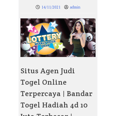
14/11/2021
admin
Situs Agen Judi
Togel Online
Terpercaya | Bandar
Togel Hadiah 4d 10