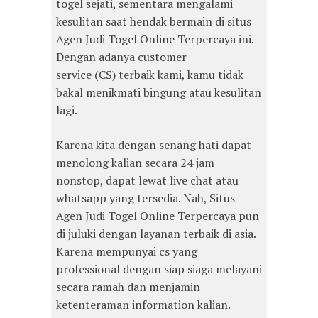
togel sejati, sementara mengalami
kesulitan saat hendak bermain di situs
Agen Judi Togel Online Terpercaya ini.
Dengan adanya customer
service (CS) terbaik kami, kamu tidak
bakal menikmati bingung atau kesulitan
lagi.
Karena kita dengan senang hati dapat
menolong kalian secara 24 jam
nonstop, dapat lewat live chat atau
whatsapp yang tersedia. Nah, Situs
Agen Judi Togel Online Terpercaya pun
di juluki dengan layanan terbaik di asia.
Karena mempunyai cs yang
professional dengan siap siaga melayani
secara ramah dan menjamin
ketenteraman information kalian.