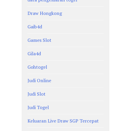
Draw Hongkong
Gaib4d
Games Slot
Gila4d
Gohtogel
Judi Online
Judi Slot
Judi Togel
Keluaran Live Draw SGP Tercepat