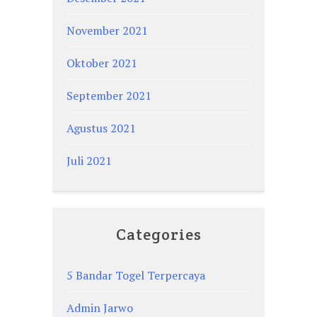
November 2021
Oktober 2021
September 2021
Agustus 2021
Juli 2021
Categories
5 Bandar Togel Terpercaya
Admin Jarwo