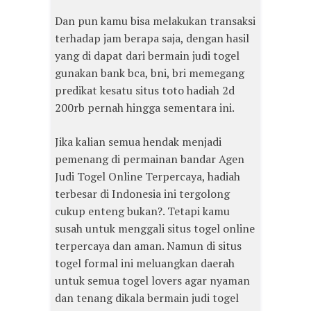
Dan pun kamu bisa melakukan transaksi
terhadap jam berapa saja, dengan hasil
yang di dapat dari bermain judi togel
gunakan bank bca, bni, bri memegang
predikat kesatu situs toto hadiah 2d
200rb pernah hingga sementara ini.
Jika kalian semua hendak menjadi
pemenang di permainan bandar Agen
Judi Togel Online Terpercaya, hadiah
terbesar di Indonesia ini tergolong
cukup enteng bukan?. Tetapi kamu
susah untuk menggali situs togel online
terpercaya dan aman. Namun di situs
togel formal ini meluangkan daerah
untuk semua togel lovers agar nyaman
dan tenang dikala bermain judi togel