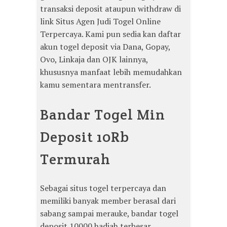
transaksi deposit ataupun withdraw di
link Situs Agen Judi Togel Online
Terpercaya. Kami pun sedia kan daftar
akun togel deposit via Dana, Gopay,
Ovo, Linkaja dan OJK lainnya,
khususnya manfaat lebih memudahkan
kamu sementara mentransfer.
Bandar Togel Min
Deposit 10Rb
Termurah
Sebagai situs togel terpercaya dan
memiliki banyak member berasal dari
sabang sampai merauke, bandar togel
deposit 10000 hadiah terbesar.