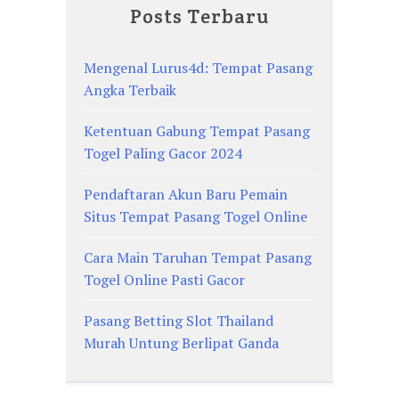
Posts Terbaru
Mengenal Lurus4d: Tempat Pasang
Angka Terbaik
Ketentuan Gabung Tempat Pasang
Togel Paling Gacor 2024
Pendaftaran Akun Baru Pemain
Situs Tempat Pasang Togel Online
Cara Main Taruhan Tempat Pasang
Togel Online Pasti Gacor
Pasang Betting Slot Thailand
Murah Untung Berlipat Ganda