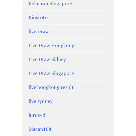
Keluaran Singapore
Kiostoto
live Draw
Live Draw Hongkong
Live Draw Sidney
Live Draw Singapore
live hongkong result
live sydney
lurus4d
Macan168