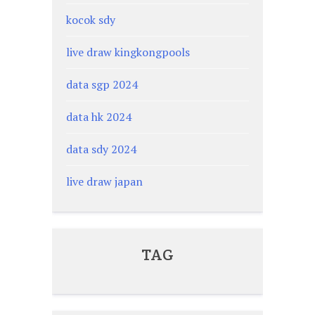
kocok sdy
live draw kingkongpools
data sgp 2024
data hk 2024
data sdy 2024
live draw japan
TAG