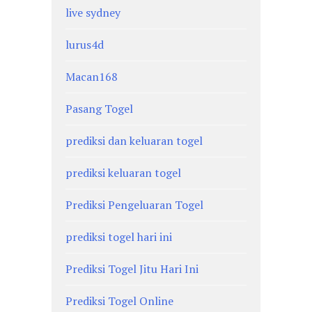
live sydney
lurus4d
Macan168
Pasang Togel
prediksi dan keluaran togel
prediksi keluaran togel
Prediksi Pengeluaran Togel
prediksi togel hari ini
Prediksi Togel Jitu Hari Ini
Prediksi Togel Online