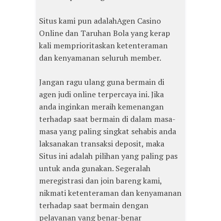
Situs kami pun adalahAgen Casino
Online dan Taruhan Bola yang kerap
kali memprioritaskan ketenteraman
dan kenyamanan seluruh member.
Jangan ragu ulang guna bermain di
agen judi online terpercaya ini. Jika
anda inginkan meraih kemenangan
terhadap saat bermain di dalam masa-
masa yang paling singkat sehabis anda
laksanakan transaksi deposit, maka
Situs ini adalah pilihan yang paling pas
untuk anda gunakan. Segeralah
meregistrasi dan join bareng kami,
nikmati ketenteraman dan kenyamanan
terhadap saat bermain dengan
pelayanan yang benar-benar