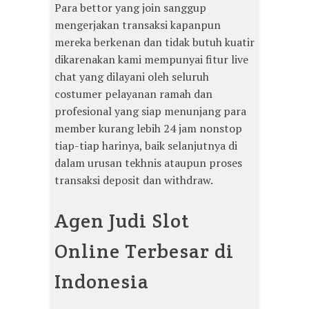
Para bettor yang join sanggup
mengerjakan transaksi kapanpun
mereka berkenan dan tidak butuh kuatir
dikarenakan kami mempunyai fitur live
chat yang dilayani oleh seluruh
costumer pelayanan ramah dan
profesional yang siap menunjang para
member kurang lebih 24 jam nonstop
tiap-tiap harinya, baik selanjutnya di
dalam urusan tekhnis ataupun proses
transaksi deposit dan withdraw.
Agen Judi Slot
Online Terbesar di
Indonesia