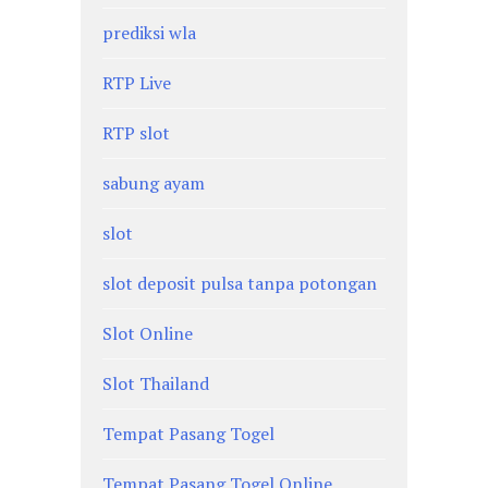
prediksi wla
RTP Live
RTP slot
sabung ayam
slot
slot deposit pulsa tanpa potongan
Slot Online
Slot Thailand
Tempat Pasang Togel
Tempat Pasang Togel Online