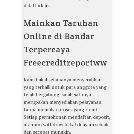
didaftarkan.
Mainkan Taruhan
Online di Bandar
Terpercaya
Freecreditreportww
Kami bakal selamanya menyerahkan
yang terbaik untuk para anggota yang
telah bergabung, salah satunya
merupakan menyediakan pelayanan
tanpa memakai proses yang rumit.
Setiap permohonan mendaftar, deposit,
ataupun withdraw bakal dilayani sebaik
dan secepat mungkin.