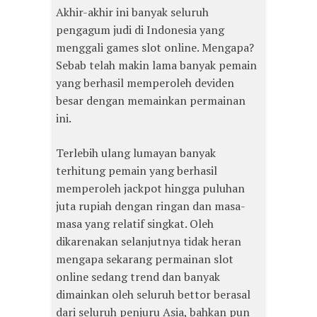
Akhir-akhir ini banyak seluruh
pengagum judi di Indonesia yang
menggali games slot online. Mengapa?
Sebab telah makin lama banyak pemain
yang berhasil memperoleh deviden
besar dengan memainkan permainan
ini.
Terlebih ulang lumayan banyak
terhitung pemain yang berhasil
memperoleh jackpot hingga puluhan
juta rupiah dengan ringan dan masa-
masa yang relatif singkat. Oleh
dikarenakan selanjutnya tidak heran
mengapa sekarang permainan slot
online sedang trend dan banyak
dimainkan oleh seluruh bettor berasal
dari seluruh penjuru Asia, bahkan pun